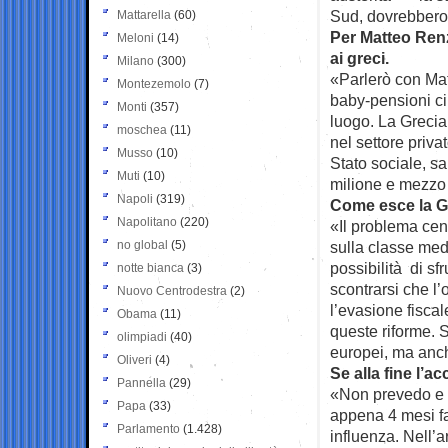
Sud, dovrebbero 
Mattarella
(60)
Per Matteo Renz
Meloni
(14)
ai greci.
Milano
(300)
«Parlerò con Mat
Montezemolo
(7)
baby-pensioni ci 
Monti
(357)
luogo. La Grecia 
moschea
(11)
nel settore priva
Musso
(10)
Stato sociale, s
Muti
(10)
milione e mezzo 
Napoli
(319)
Come esce la Gr
Napolitano
(220)
«Il problema cent
no global
(5)
sulla classe medi
possibilità di sf
notte bianca
(3)
scontrarsi che l
Nuovo Centrodestra
(2)
l’evasione fiscal
Obama
(11)
queste riforme. S
olimpiadi
(40)
europei, ma anch
Oliveri
(4)
Se alla fine l’a
Pannella
(29)
«Non prevedo e n
Papa
(33)
appena 4 mesi fa
Parlamento
(1.428)
influenza. Nell’a