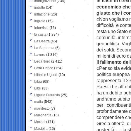
In caso di Grexi
Immigrazione
(734)
economico che g
indulto
(14)
giusto che i co
inflazione
(26)
«Non vogliamo me
Ingroia
(15)
difficoltà e con
Interviste
(16)
resta uno Stato s
la casta
(1.394)
comunità interna
La Destra
(45)
geopolitica. Vogl
La Sapienza
(5)
dei soldi. Seco
Lavoro
(1.316)
milioni di euro d
LegaNord
(2.411)
Il fallimento de
«Penso sia evide
Letta Enrico
(154)
politica europea
Liberi e Uguali
(10)
rappresenta il 2
Libia
(68)
Paesi che affron
Libri
(33)
ha un debito pubb
Liguria Futurista
(25)
andranno subito a
mafia
(543)
per i contribuen
manifesto
(7)
profondamente c
Margherita
(16)
comprendere che 
Maroni
(171)
Grecia otterrà q
Mastella
(16)
austerità — la st