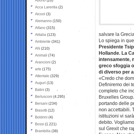
Aborto
(20)
Acca Larentia
(2)
Alcool
(3)
Alemanno
(150)
Alfano
(315)
salvare la Greci
Alitalia
(123)
Lo spiega in ques
Ambiente
(341)
Presidente Tsip
AN
(210)
Hollande. La Ca
Animali
(74)
intensamente, 
Arancioni
(2)
greco sfoggia o
arte
(175)
di diverso per
Attentato
(329)
«Credo che doman
Auguri
(13)
Definiremo dei t
Batini
(3)
completo che incl
Bruxelles Group.
Berlusconi
(4.295)
portando delle pr
Bersani
(234)
non accettabili. 
Biasotti
(12)
istituzioni vi sa
Boldrini
(4)
debito. Vogliamo
Bossi
(1.221)
sul Grexit che r
Brambilla
(38)