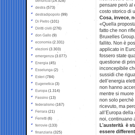
denuncia
(14.528)
pensare però al 
destra
(573)
costo storico di 
destradipopolo
(99)
Cosa, invece, no
Di Pietro
(101)
«Quella proposta 
Diritti civili
(276)
fatto che non rifl
don Gallo
(9)
Bruxelles Group
economia
(2.331)
fallito. Non è po
applicato in Eur
elezioni
(3.303)
fossero state qu
emergenza
(3.077)
questione di pri
Energia
(45)
inconcepibile che
Esselunga
(2)
sussidi che rigua
Esteri
(784)
dell’energia elet
Eugenetica
(3)
non hanno accesso
Europa
(1.314)
mentre si muore 
Fassino
(13)
non solo perchè 
federalismo
(167)
ricevuto, ma pe
Ferrara
(21)
all’Europa della 
noi, continuano 
Ferretti
(6)
L’austerità è st
ferrovie
(133)
essere differen
finanziaria
(325)