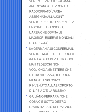
VENEZUELANO .IL COLOSSO
AMERICANO CHEVRON HA
RADDOPPIATO L’AREA
ASSEGNATA ALLA JOINT
VENTURE “PETROPIAR” NELLA
FASCIA DELL’ORINOCO,
L’AREA CHE OSPITA LE
MAGGIORI RISERVE MONDIALI
DI GREGGIO
LA GERMANIA SI CONFERMA IL
VENTRE MOLLE DELL’EUROPA
(PER LA GIOIA DI PUTIN). COME
MAI I TEDESCHI NON
VOGLIONO AMMETTERE CHE
DIETRO AL CASO DEL DRONE
PIENO DI ESPLOSIVO
RINVENUTO ALL’AEROPORTO
DI LIPSIA C’È LA RUSSIA?
GIULIANO FERRARA: ’CHE
COSA C’È SOTTO DIETRO
DAVANTI A LATO DEL “SIGNOR