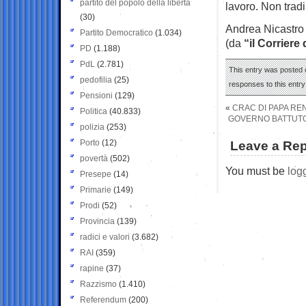
partito del popolo della libertà
lavoro. Non trad
(30)
Andrea Nicastro
Partito Democratico
(1.034)
(da
“il Corriere 
PD
(1.188)
PdL
(2.781)
This entry was posted o
pedofilia
(25)
responses to this entr
Pensioni
(129)
«
CRAC DI PAPA RENZ
Politica
(40.833)
GOVERNO BATTUTO 
polizia
(253)
Porto
(12)
Leave a Rep
povertà
(502)
You must be
log
Presepe
(14)
Primarie
(149)
Prodi
(52)
Provincia
(139)
radici e valori
(3.682)
RAI
(359)
rapine
(37)
Razzismo
(1.410)
Referendum
(200)