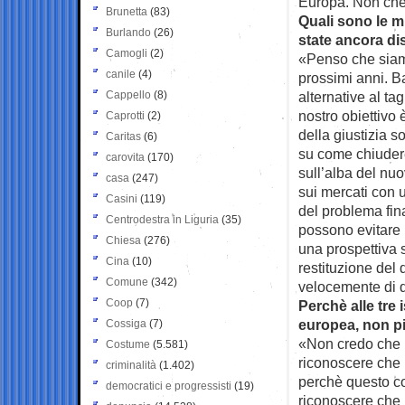
Europa. Non che 
Brunetta
(83)
Quali sono le m
Burlando
(26)
state ancora d
Camogli
(2)
«Penso che siamo
canile
(4)
prossimi anni. B
Cappello
(8)
alternative al ta
nostro obiettivo
Caprotti
(2)
della giustizia s
Caritas
(6)
su come chiudere
carovita
(170)
sull’alba del nu
casa
(247)
sui mercati con 
Casini
(119)
del problema fin
Centrodestra in Liguria
(35)
possono evitare 
Chiesa
(276)
una prospettiva 
Cina
(10)
restituzione del 
Comune
(342)
velocemente di 
Coop
(7)
Perchè alle tre
europea, non p
Cossiga
(7)
«Non credo che n
Costume
(5.581)
riconoscere che 
criminalità
(1.402)
perchè questo co
democratici e progressisti
(19)
riconoscere che 