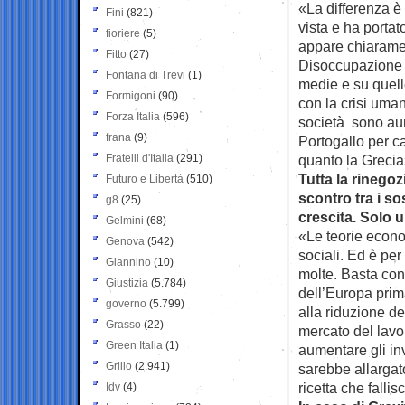
«La differenza è 
Fini
(821)
vista e ha porta
fioriere
(5)
appare chiaramen
Fitto
(27)
Disoccupazione d
Fontana di Trevi
(1)
medie e su quell
Formigoni
(90)
con la crisi uman
Forza Italia
(596)
società sono aum
frana
(9)
Portogallo per ca
Fratelli d'Italia
(291)
quanto la Grecia
Tutta la rinegoz
Futuro e Libertà
(510)
scontro tra i sos
g8
(25)
crescita. Solo 
Gelmini
(68)
«Le teorie econo
Genova
(542)
sociali. Ed è pe
Giannino
(10)
molte. Basta conf
Giustizia
(5.784)
dell’Europa prim
governo
(5.799)
alla riduzione d
Grasso
(22)
mercato del lavor
Green Italia
(1)
aumentare gli in
Grillo
(2.941)
sarebbe allargato
ricetta che falli
Idv
(4)