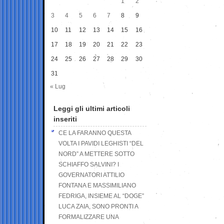
1
2
3
4
5
6
7
8
9
10
11
12
13
14
15
16
17
18
19
20
21
22
23
24
25
26
27
28
29
30
31
« Lug
Leggi gli ultimi articoli
inseriti
CE LA FARANNO QUESTA
VOLTA I PAVIDI LEGHISTI “DEL
NORD” A METTERE SOTTO
SCHIAFFO SALVINI? I
GOVERNATORI ATTILIO
FONTANA E MASSIMILIANO
FEDRIGA, INSIEME AL “DOGE”
LUCA ZAIA, SONO PRONTI A
FORMALIZZARE UNA