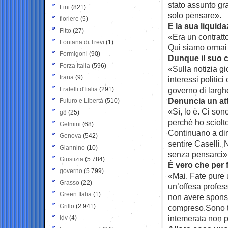
stato assunto gr
Fini
(821)
solo pensare».
fioriere
(5)
E la sua liquida
Fitto
(27)
«Era un contratto
Fontana di Trevi
(1)
Qui siamo ormai 
Formigoni
(90)
Dunque il suo 
Forza Italia
(596)
«Sulla notizia gi
frana
(9)
interessi politici
Fratelli d'Italia
(291)
governo di largh
Denuncia un att
Futuro e Libertà
(510)
«Sì, lo è. Ci son
g8
(25)
perchè ho sciolto
Gelmini
(68)
Continuano a dir
Genova
(542)
sentire Caselli. 
Giannino
(10)
senza pensarci»
Giustizia
(5.784)
È vero che per 
governo
(5.799)
«Mai. Fate pure 
Grasso
(22)
un’offesa profes
Green Italia
(1)
non avere sponso
Grillo
(2.941)
compreso.Sono ta
intemerata non 
Idv
(4)