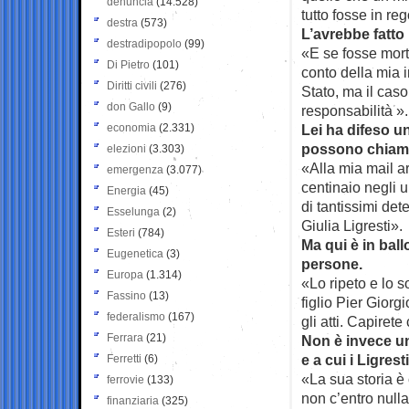
denuncia
(14.528)
tutto fosse in re
destra
(573)
L’avrebbe fatto
destradipopolo
(99)
«E se fosse mort
Di Pietro
(101)
conto della mia i
Diritti civili
(276)
Stato, ma il caso
don Gallo
(9)
responsabilità ».
economia
(2.331)
Lei ha difeso un
possono chiamarl
elezioni
(3.303)
«Alla mia mail a
emergenza
(3.077)
centinaio negli u
Energia
(45)
di tantissimi de
Esselunga
(2)
Giulia Ligresti».
Esteri
(784)
Ma qui è in ball
Eugenetica
(3)
persone.
Europa
(1.314)
«Lo ripeto e lo s
Fassino
(13)
figlio Pier Giorg
federalismo
(167)
gli atti. Capiret
Ferrara
(21)
Non è invece un
e a cui i Ligres
Ferretti
(6)
«La sua storia è c
ferrovie
(133)
non c’entro nulla
finanziaria
(325)