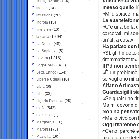
Allora cosa vuol
Immigrazione
(734)
messo quello l
indulto
(14)
«Mi dispiace, ma
inflazione
(26)
La sua telefona
Ingroia
(15)
«C’è una bella di
Interviste
(16)
carcerati, mi son
la casta
(1.394)
un’altra cosa».
La Destra
(45)
Ha parlato con 
La Sapienza
(5)
«Sì, gli ho dett
Lavoro
(1.316)
drammatizzato».
LegaNord
(2.411)
Il Pd non sembr
«È un problema p
Letta Enrico
(154)
se vogliono mi 
Liberi e Uguali
(10)
Alfano è rimasto
Libia
(68)
Guardasigilli s
Libri
(33)
«Se qualcuno rit
Liguria Futurista
(25)
Ma mi devono di
mafia
(543)
Non ha pensato
manifesto
(7)
«Ma io vivo con 
Margherita
(16)
Oggi rifarebbe 
Maroni
(171)
«Certo, perchè e
Mastella
(16)
molto duri e det