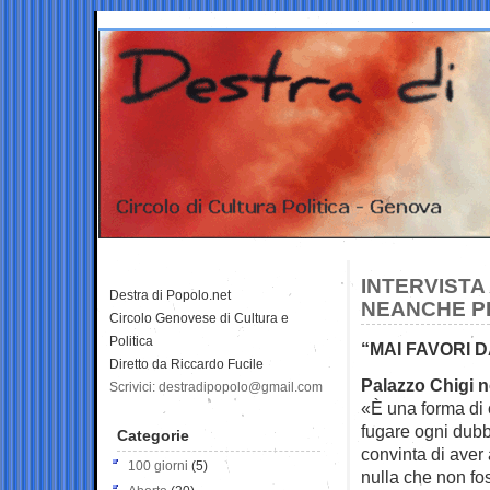
INTERVISTA
Destra di Popolo.net
NEANCHE P
Circolo Genovese di Cultura e
Politica
“MAI FAVORI D
Diretto da Riccardo Fucile
Palazzo Chigi 
Scrivici: destradipopolo@gmail.com
«È una forma di 
fugare ogni dubbi
Categorie
convinta di aver 
100 giorni
(5)
nulla che non fo