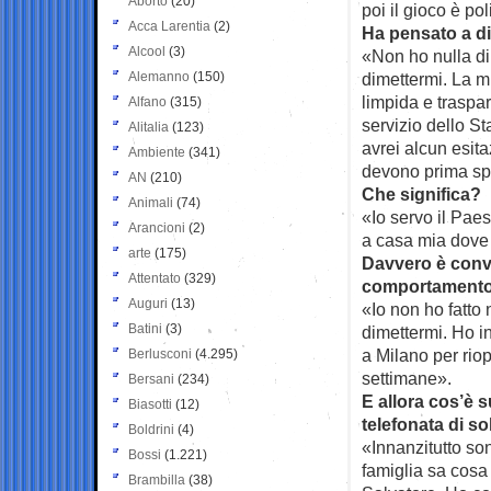
Aborto
(20)
poi il gioco è pol
Acca Larentia
(2)
Ha pensato a d
Alcool
(3)
«Non ho nulla di
Alemanno
(150)
dimettermi. La 
limpida e traspa
Alfano
(315)
servizio dello S
Alitalia
(123)
avrei alcun esit
Ambiente
(341)
devono prima sp
AN
(210)
Che significa?
Animali
(74)
«Io servo il Pae
Arancioni
(2)
a casa mia dove
arte
(175)
Davvero è conv
Attentato
(329)
comportament
Auguri
(13)
«Io non ho fatto
Batini
(3)
dimettermi. Ho in
a Milano per riop
Berlusconi
(4.295)
settimane».
Bersani
(234)
E allora cos’è s
Biasotti
(12)
telefonata di so
Boldrini
(4)
«Innanzitutto so
Bossi
(1.221)
famiglia sa cosa 
Brambilla
(38)