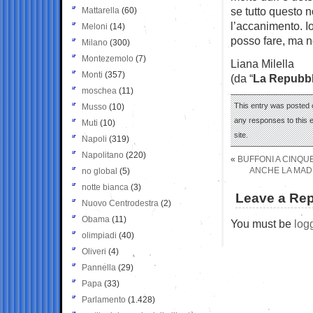
se tutto questo n
Mattarella
(60)
l’accanimento. I
Meloni
(14)
posso fare, ma n
Milano
(300)
Montezemolo
(7)
Liana Milella
Monti
(357)
(da “
La Repubbl
moschea
(11)
This entry was posted 
Musso
(10)
any responses to this 
Muti
(10)
site.
Napoli
(319)
Napolitano
(220)
«
BUFFONI A CINQU
ANCHE LA MADR
no global
(5)
notte bianca
(3)
Leave a Rep
Nuovo Centrodestra
(2)
Obama
(11)
You must be
log
olimpiadi
(40)
Oliveri
(4)
Pannella
(29)
Papa
(33)
Parlamento
(1.428)