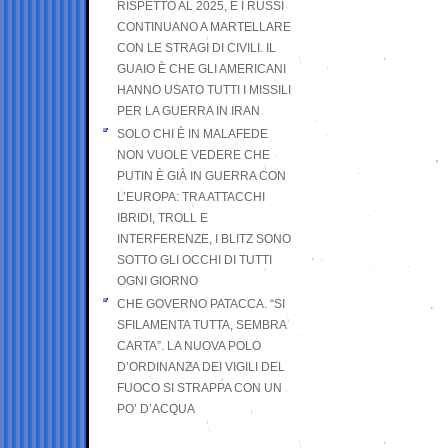
RISPETTO AL 2025, E I RUSSI
CONTINUANO A MARTELLARE
CON LE STRAGI DI CIVILI. IL
GUAIO È CHE GLI AMERICANI
HANNO USATO TUTTI I MISSILI
PER LA GUERRA IN IRAN
SOLO CHI È IN MALAFEDE
NON VUOLE VEDERE CHE
PUTIN È GIÀ IN GUERRA CON
L’EUROPA: TRA ATTACCHI
IBRIDI, TROLL E
INTERFERENZE, I BLITZ SONO
SOTTO GLI OCCHI DI TUTTI
OGNI GIORNO
CHE GOVERNO PATACCA. “SI
SFILAMENTA TUTTA, SEMBRA
CARTA”. LA NUOVA POLO
D’ORDINANZA DEI VIGILI DEL
FUOCO SI STRAPPA CON UN
PO’ D’ACQUA