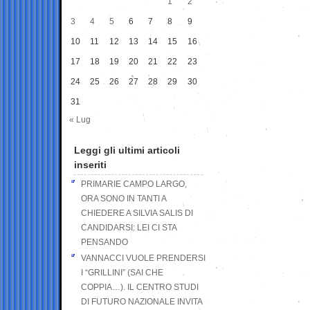
1
2
3
4
5
6
7
8
9
10
11
12
13
14
15
16
17
18
19
20
21
22
23
24
25
26
27
28
29
30
31
« Lug
Leggi gli ultimi articoli
inseriti
PRIMARIE CAMPO LARGO,
ORA SONO IN TANTI A
CHIEDERE A SILVIA SALIS DI
CANDIDARSI: LEI CI STA
PENSANDO
VANNACCI VUOLE PRENDERSI
I “GRILLINI” (SAI CHE
COPPIA…). IL CENTRO STUDI
DI FUTURO NAZIONALE INVITA