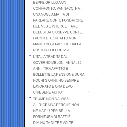
BEPPE GRILLO A UN
CONFRONTO. VANNACCI HA
UNA VOGLIA MATTA DI
PARLARE CON IL FONDATORE
DEL M5S E INTERCETTARE I
DELUSI DA GIUSEPPE CONTE.
I PUNTI DI CONTATTO NON
MANCANO, A PARTIRE DALLA
POSTURA FILORUSSA
L’ITALIA TRADITA DAL
GOVERNO MELONI. ANNA , 72
ANNI; “TRA AFFITTO E
BOLLETTE LA PENSIONE DURA
POCHI GIORNI, HO SEMPRE
LAVORATO E ORA DEVO
CHIEDERE AIUTO”
TRUMP NON DÀ MISSILI
ALL’UCRAINA PERCHÉ NON
NE HA PIÙ PER SÉ : LA
FORNITURA DI RAZZI È
DIMINUITA DI TRE VOLTE