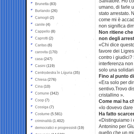
Salvatore. Ho con
Brunetta
(83)
umano, di farle u
Burlando
(26)
stato arrestato. 
Camogli
(2)
come mi è accadut
canile
(4)
non significa di
Cappello
(8)
Non ritiene che 
non degli arrest
Caprotti
(2)
«Chi dice quest
Caritas
(6)
favore dei Ligres
carovita
(170)
contro i giudici
casa
(247)
interferenza non 
Casini
(119)
solo una solida
Centrodestra in Liguria
(35)
Fino al punto d
Chiesa
(276)
«Era solo per di
Cina
(10)
sentivo.Trovo d
Comune
(342)
cristallino ».
Coop
(7)
Come mai ha ch
«Io dovevo dare 
Cossiga
(7)
Ha fatto scarcer
Costume
(5.581)
«Distinguiamo i 
criminalità
(1.402)
Antonino per Giul
democratici e progressisti
(19)
quello che un min