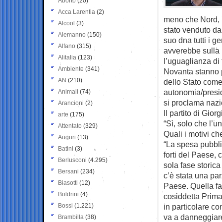
Aborto
(20)
Acca Larentia
(2)
meno che Nord, p
Alcool
(3)
stato venduto da 
Alemanno
(150)
suo dna tutti i 
Alfano
(315)
avverebbe sulla 
Alitalia
(123)
l’uguaglianza di t
Ambiente
(341)
Novanta stanno p
AN
(210)
dello Stato come
autonomia/presid
Animali
(74)
si proclama nazi
Arancioni
(2)
Il partito di Giorg
arte
(175)
“Sì, solo che l’u
Attentato
(329)
Quali i motivi c
Auguri
(13)
“La spesa pubbli
Batini
(3)
forti del Paese, 
Berlusconi
(4.295)
sola fase storic
Bersani
(234)
c’è stata una par
Biasotti
(12)
Paese. Quella fas
Boldrini
(4)
cosiddetta Prima
Bossi
(1.221)
in particolare co
va a danneggiare
Brambilla
(38)