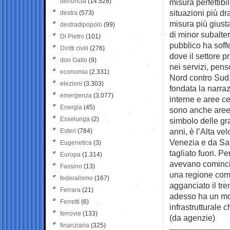
denuncia
(14.528)
misura perfettibi
situazioni più d
destra
(573)
misura più giust
destradipopolo
(99)
di minor subalter
Di Pietro
(101)
pubblico ha soff
Diritti civili
(276)
dove il settore pr
don Gallo
(9)
nei servizi, pens
economia
(2.331)
Nord contro Sud,
elezioni
(3.303)
fondata la narra
emergenza
(3.077)
interne e aree ce
Energia
(45)
sono anche aree i
Esselunga
(2)
simbolo delle gra
anni, è l’Alta ve
Esteri
(784)
Venezia e da Sal
Eugenetica
(3)
tagliato fuori. P
Europa
(1.314)
avevano comincia
Fassino
(13)
una regione come
federalismo
(167)
agganciato il tre
Ferrara
(21)
adesso ha un mode
Ferretti
(6)
infrastrutturale c
ferrovie
(133)
(da agenzie)
finanziaria
(325)