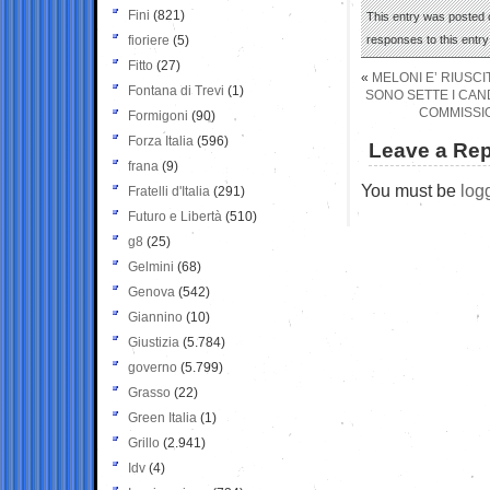
Fini
(821)
This entry was posted o
fioriere
(5)
responses to this entr
Fitto
(27)
«
MELONI E’ RIUSC
Fontana di Trevi
(1)
SONO SETTE I CAND
COMMISSIO
Formigoni
(90)
Forza Italia
(596)
Leave a Rep
frana
(9)
You must be
log
Fratelli d'Italia
(291)
Futuro e Libertà
(510)
g8
(25)
Gelmini
(68)
Genova
(542)
Giannino
(10)
Giustizia
(5.784)
governo
(5.799)
Grasso
(22)
Green Italia
(1)
Grillo
(2.941)
Idv
(4)