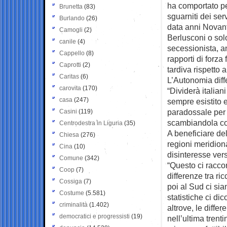
ha comportato pe
Brunetta
(83)
sguarniti dei se
Burlando
(26)
data anni Novant
Camogli
(2)
Berlusconi o solo
canile
(4)
secessionista, an
Cappello
(8)
rapporti di forza
Caprotti
(2)
tardiva rispetto 
Caritas
(6)
L’Autonomia diffe
carovita
(170)
“Dividerà italian
casa
(247)
sempre esistito 
paradossale per 
Casini
(119)
scambiandola co
Centrodestra in Liguria
(35)
A beneficiare del
Chiesa
(276)
regioni meridiona
Cina
(10)
disinteresse ver
Comune
(342)
“Questo ci raccon
Coop
(7)
differenze tra ri
Cossiga
(7)
poi al Sud ci sia
Costume
(5.581)
statistiche ci di
criminalità
(1.402)
altrove, le diffe
democratici e progressisti
(19)
nell’ultima tren