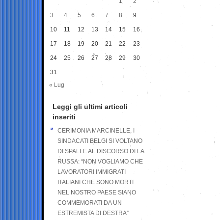
1
2
3
4
5
6
7
8
9
10
11
12
13
14
15
16
17
18
19
20
21
22
23
24
25
26
27
28
29
30
31
« Lug
Leggi gli ultimi articoli
inseriti
CERIMONIA MARCINELLE, I
SINDACATI BELGI SI VOLTANO
DI SPALLE AL DISCORSO DI LA
RUSSA: “NON VOGLIAMO CHE
LAVORATORI IMMIGRATI
ITALIANI CHE SONO MORTI
NEL NOSTRO PAESE SIANO
COMMEMORATI DA UN
ESTREMISTA DI DESTRA”