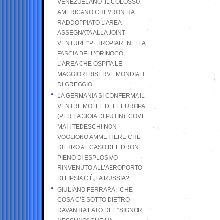
VENEZUELANO .IL COLOSSO
AMERICANO CHEVRON HA
RADDOPPIATO L’AREA
ASSEGNATA ALLA JOINT
VENTURE “PETROPIAR” NELLA
FASCIA DELL’ORINOCO,
L’AREA CHE OSPITA LE
MAGGIORI RISERVE MONDIALI
DI GREGGIO
LA GERMANIA SI CONFERMA IL
VENTRE MOLLE DELL’EUROPA
(PER LA GIOIA DI PUTIN). COME
MAI I TEDESCHI NON
VOGLIONO AMMETTERE CHE
DIETRO AL CASO DEL DRONE
PIENO DI ESPLOSIVO
RINVENUTO ALL’AEROPORTO
DI LIPSIA C’È LA RUSSIA?
GIULIANO FERRARA: ’CHE
COSA C’È SOTTO DIETRO
DAVANTI A LATO DEL “SIGNOR