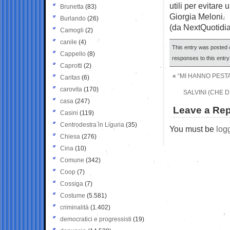
utili per evitar
Brunetta
(83)
Giorgia Meloni.
Burlando
(26)
(da NextQuotidi
Camogli
(2)
canile
(4)
This entry was posted 
Cappello
(8)
responses to this entr
Caprotti
(2)
«
“MI HANNO PEST
Caritas
(6)
carovita
(170)
SALVINI (CHE 
casa
(247)
Leave a Rep
Casini
(119)
Centrodestra in Liguria
(35)
You must be
log
Chiesa
(276)
Cina
(10)
Comune
(342)
Coop
(7)
Cossiga
(7)
Costume
(5.581)
criminalità
(1.402)
democratici e progressisti
(19)