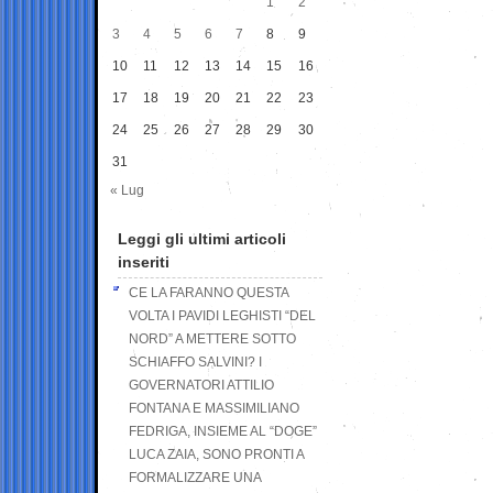
1
2
3
4
5
6
7
8
9
10
11
12
13
14
15
16
17
18
19
20
21
22
23
24
25
26
27
28
29
30
31
« Lug
Leggi gli ultimi articoli
inseriti
CE LA FARANNO QUESTA
VOLTA I PAVIDI LEGHISTI “DEL
NORD” A METTERE SOTTO
SCHIAFFO SALVINI? I
GOVERNATORI ATTILIO
FONTANA E MASSIMILIANO
FEDRIGA, INSIEME AL “DOGE”
LUCA ZAIA, SONO PRONTI A
FORMALIZZARE UNA