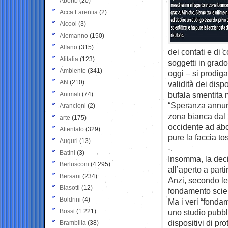
Aborto
(20)
Acca Larentia
(2)
Alcool
(3)
Alemanno
(150)
Alfano
(315)
dei contati e di
Alitalia
(123)
soggetti in grado
Ambiente
(341)
oggi – si prodig
AN
(210)
validità dei disp
bufala smentita 
Animali
(74)
“Speranza annunc
Arancioni
(2)
zona bianca dal 
arte
(175)
occidente ad abo
Attentato
(329)
pure la faccia tos
Auguri
(13)
-.
Batini
(3)
Insomma, la deci
Berlusconi
(4.295)
all’aperto a part
Bersani
(234)
Anzi, secondo lei
Biasotti
(12)
fondamento scien
Boldrini
(4)
Ma i veri “fonda
Bossi
(1.221)
uno studio pubbli
dispositivi di p
Brambilla
(38)