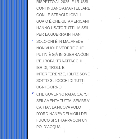
RISPETTO AL 2025, E I RUSSI
CONTINUANO A MARTELLARE
CON LE STRAGI DI CIVILI. IL
GUAIO È CHE GLI AMERICANI
HANNO USATO TUTTI I MISSILI
PER LA GUERRA IN IRAN
SOLO CHI È IN MALAFEDE
NON VUOLE VEDERE CHE
PUTIN È GIÀ IN GUERRA CON
L’EUROPA: TRA ATTACCHI
IBRIDI, TROLL E
INTERFERENZE, I BLITZ SONO
SOTTO GLI OCCHI DI TUTTI
OGNI GIORNO
CHE GOVERNO PATACCA. “SI
SFILAMENTA TUTTA, SEMBRA
CARTA”. LA NUOVA POLO
D’ORDINANZA DEI VIGILI DEL
FUOCO SI STRAPPA CON UN
PO’ D’ACQUA