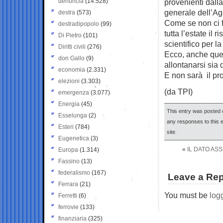
denuncia
(14.528)
provenienti dall
generale dell’Age
destra
(573)
Come se non ci f
destradipopolo
(99)
tutta l’estate il
Di Pietro
(101)
scientifico per l
Diritti civili
(276)
Ecco, anche que
don Gallo
(9)
allontanarsi sia 
economia
(2.331)
E non sarà il pro
elezioni
(3.303)
(da TPI)
emergenza
(3.077)
Energia
(45)
This entry was posted 
Esselunga
(2)
any responses to this 
Esteri
(784)
site.
Eugenetica
(3)
«
IL DATO AS
Europa
(1.314)
Fassino
(13)
federalismo
(167)
Leave a Rep
Ferrara
(21)
You must be
log
Ferretti
(6)
ferrovie
(133)
finanziaria
(325)