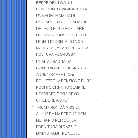
BEPPE GRILLO A UN
CONFRONTO. VANNACCI HA
UNA VOGLIA MATTA DI
PARLARE CON IL FONDATORE
DEL M5S E INTERCETTARE I
DELUSI DA GIUSEPPE CONTE.
I PUNTI DI CONTATTO NON
MANCANO, A PARTIRE DALLA
POSTURA FILORUSSA
L’ITALIA TRADITA DAL
GOVERNO MELONI. ANNA , 72
ANNI; “TRA AFFITTO E
BOLLETTE LA PENSIONE DURA
POCHI GIORNI, HO SEMPRE
LAVORATO E ORA DEVO
CHIEDERE AIUTO”
TRUMP NON DÀ MISSILI
ALL’UCRAINA PERCHÉ NON
NE HA PIÙ PER SÉ : LA
FORNITURA DI RAZZI È
DIMINUITA DI TRE VOLTE