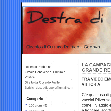
LA CAMPAGN
Destra di Popolo.net
GRANDE RE
Circolo Genovese di Cultura e
Politica
TRA VIDEO EMO
Diretto da Riccardo Fucile
VITTORIA
Scrivici: destradipopolo@gmail.com
C’è qualcosa di
Categorie
vaccini Pfizer
seg
come il viaggio e
100 giorni
(5)
e frontiere, scor