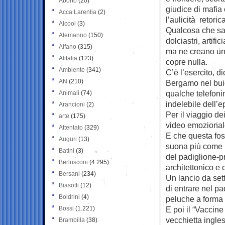
Aborto
(20)
giudice di mafia 
Acca Larentia
(2)
l’aulicità retoric
Alcool
(3)
Qualcosa che sa 
Alemanno
(150)
dolciastri, artifi
Alfano
(315)
ma ne creano uno
Alitalia
(123)
copre nulla.
Ambiente
(341)
C’è l’esercito, d
AN
(210)
Bergamo nel buio
qualche telefonin
Animali
(74)
indelebile dell’ep
Arancioni
(2)
Per il viaggio de
arte
(175)
video emozionale, i
Attentato
(329)
E che questa fos
Auguri
(13)
suona più come 
Batini
(3)
del padiglione-pr
Berlusconi
(4.295)
architettonico e
Bersani
(234)
Un lancio da set
Biasotti
(12)
di entrare nel pa
Boldrini
(4)
peluche a forma d
Bossi
(1.221)
E poi il “Vaccine
vecchietta ingle
Brambilla
(38)