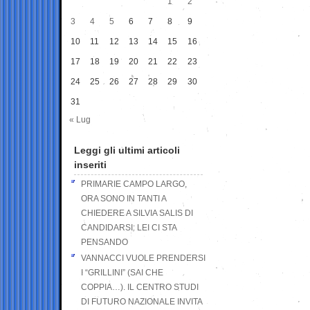
1
2
3
4
5
6
7
8
9
10
11
12
13
14
15
16
17
18
19
20
21
22
23
24
25
26
27
28
29
30
31
« Lug
Leggi gli ultimi articoli
inseriti
PRIMARIE CAMPO LARGO,
ORA SONO IN TANTI A
CHIEDERE A SILVIA SALIS DI
CANDIDARSI: LEI CI STA
PENSANDO
VANNACCI VUOLE PRENDERSI
I “GRILLINI” (SAI CHE
COPPIA…). IL CENTRO STUDI
DI FUTURO NAZIONALE INVITA