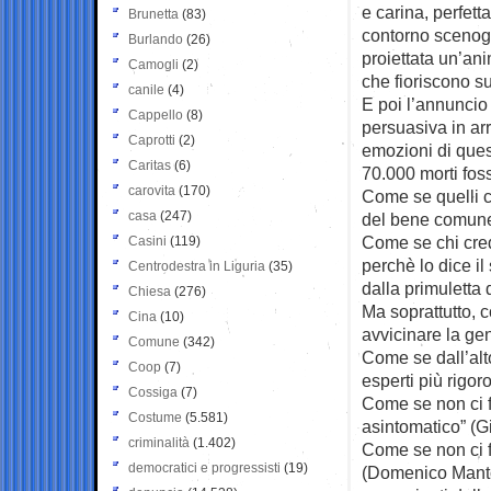
e carina, perfett
Brunetta
(83)
contorno scenogra
Burlando
(26)
proiettata un’an
Camogli
(2)
che fioriscono su 
canile
(4)
E poi l’annunci
Cappello
(8)
persuasiva in arr
Caprotti
(2)
emozioni di quest
Caritas
(6)
70.000 morti foss
carovita
(170)
Come se quelli 
casa
(247)
del bene comune
Come se chi crede
Casini
(119)
perchè lo dice il
Centrodestra in Liguria
(35)
dalla primuletta 
Chiesa
(276)
Ma soprattutto, c
Cina
(10)
avvicinare la gen
Comune
(342)
Come se dall’alto
Coop
(7)
esperti più rigoro
Cossiga
(7)
Come se non ci fo
Costume
(5.581)
asintomatico” (G
criminalità
(1.402)
Come se non ci 
democratici e progressisti
(19)
(Domenico Mantoa