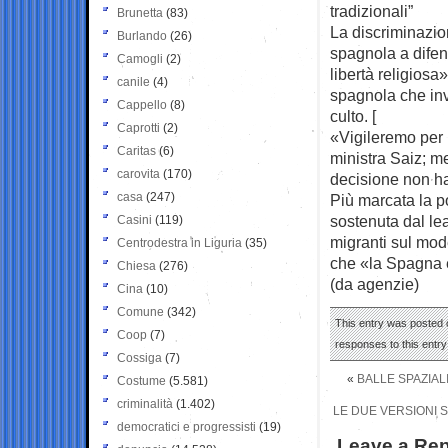
tradizionali”
Brunetta
(83)
La discriminazio
Burlando
(26)
spagnola a difen
Camogli
(2)
libertà religiosa
canile
(4)
spagnola che inve
Cappello
(8)
culto. [
Caprotti
(2)
«Vigileremo per
Caritas
(6)
ministra Saiz; m
carovita
(170)
decisione non ha
casa
(247)
Più marcata la p
sostenuta dal le
Casini
(119)
migranti sul mod
Centrodestra in Liguria
(35)
che «la Spagna è
Chiesa
(276)
(da agenzie)
Cina
(10)
Comune
(342)
This entry was posted o
Coop
(7)
responses to this entr
Cossiga
(7)
«
BALLE SPAZIAL
Costume
(5.581)
criminalità
(1.402)
LE DUE VERSIONI S
democratici e progressisti
(19)
Leave a Rep