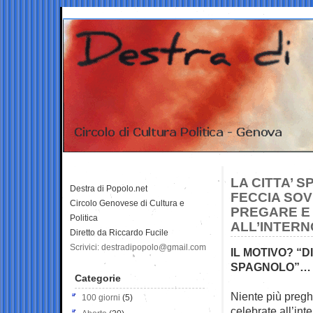
LA CITTA’ 
Destra di Popolo.net
FECCIA SOV
Circolo Genovese di Cultura e
PREGARE E
Politica
ALL’INTERN
Diretto da Riccardo Fucile
Scrivici: destradipopolo@gmail.com
IL MOTIVO? “
SPAGNOLO”… 
Categorie
Niente più pregh
100 giorni
(5)
celebrate
all’int