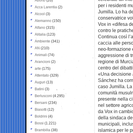
Aborto
(20)
per i residenti m
Acca Larentia
(2)
Jumilla. Lo ha d
Alcool
(3)
conservatrice vo
Alemanno
(150)
Vox in «difesa d
Alfano
(315)
contro le pratiche
Alitalia
(123)
Continua così l’
Ambiente
(341)
caccia alle pers
AN
(210)
neo-formazione 
aggressione di tr
Animali
(74)
regione di Murcia
Arancioni
(2)
centro del dibatti
arte
(175)
«Una decisione a
Attentato
(329)
Sánchez ha comme
Auguri
(13)
caso Jumilla. La
Batini
(3)
comunità musu
Berlusconi
(4.295)
presente nella c
Bersani
(234)
nel settore agri
Biasotti
(12)
da Vox in cambio
Boldrini
(4)
della sindaca de
Bossi
(1.221)
municipali, incl
islamica per le p
Brambilla
(38)