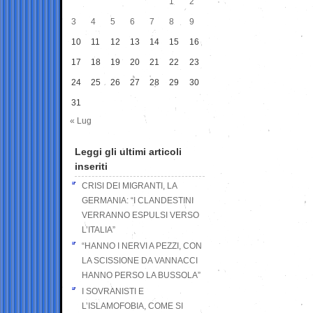
1
2
3
4
5
6
7
8
9
10
11
12
13
14
15
16
17
18
19
20
21
22
23
24
25
26
27
28
29
30
31
« Lug
Leggi gli ultimi articoli
inseriti
CRISI DEI MIGRANTI, LA
GERMANIA: “I CLANDESTINI
VERRANNO ESPULSI VERSO
L’ITALIA”
“HANNO I NERVI A PEZZI, CON
LA SCISSIONE DA VANNACCI
HANNO PERSO LA BUSSOLA”
I SOVRANISTI E
L’ISLAMOFOBIA, COME SI