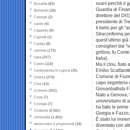
svanì perché il 
Brunetta
(83)
Guardia di Finan
Burlando
(26)
direttore del DIS
Camogli
(2)
presidente di Tre
canile
(4)
Il bello per gli “
Cappello
(8)
Straconferma per
Caprotti
(2)
quest’ultimo già
Caritas
(6)
consiglieri dal “
carovita
(170)
grillina, fu Cont
casa
(247)
Italia).
Ma il clou, fiato 
Casini
(119)
Emilio Scalfarott
Centrodestra in Liguria
(35)
Comune di Fiumic
Chiesa
(276)
capo segreteria 
Cina
(10)
Giovanbattista F
Comune
(342)
Nato a Genova, Sc
Coop
(7)
universitario di
Cossiga
(7)
ha fatto le prim
Costume
(5.581)
Giorgia e Fazzo, 
criminalità
(1.402)
È stato lui insie
democratici e progressisti
(19)
diventato con altr