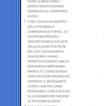
PUTIN: ALMENO 30MILA
NORDCOREANI SARANNO
DISPIEGATI SUL TERRITORIO
RUSSO
CON IL NUOVO PALINSESTO
DELLA RAI INIZIA LA
CAMPAGNA ELETTORALE. LA
DESTRA MILITARIZZA IL
SERVIZIO PUBBLICO IN VISTA
DELLE ELEZIONI POLITICHE
DEL 2027: DA VIA ASIAGO A
SAXA RUBRA, HANNO
INFARCITO DI AMANTI, AMICI E
PERSONAGGI IMPROBABILI
RADIO E TV, STERILIZZANDO
OGNI VOCE NON ORGANICA AL
GOVERNO. IL MESSAGGIO È
CHIARO: NON FACCIAMO
PRIGIONIERI. LA RAI È NOSTRA
E LA USEREMO PER VINCERE
LE PROSSIME ELEZIONI