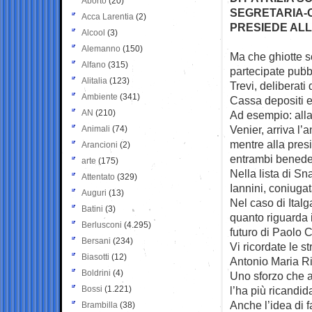
Aborto
(20)
SEGRETARIA-O
Acca Larentia
(2)
PRESIEDE AL
Alcool
(3)
Alemanno
(150)
Ma che ghiotte so
Alfano
(315)
partecipate
pubb
Alitalia
(123)
Trevi, deliberati
Ambiente
(341)
Cassa depositi e 
AN
(210)
Ad esempio: alla
Venier, arriva l
Animali
(74)
mentre alla pres
Arancioni
(2)
entrambi benedet
arte
(175)
Nella lista di S
Attentato
(329)
Iannini, coniuga
Auguri
(13)
Nel caso di Italg
Batini
(3)
quanto riguarda 
Berlusconi
(4.295)
futuro di Paolo 
Bersani
(234)
Vi ricordate le s
Biasotti
(12)
Antonio Maria R
Boldrini
(4)
Uno sforzo che a
Bossi
(1.221)
l’ha più ricandid
Anche l’idea di f
Brambilla
(38)