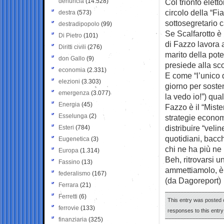
denuncia
(14.528)
Col trionfo eletto
circolo della “F
destra
(573)
sottosegretario c
destradipopolo
(99)
Se Scalfarotto è 
Di Pietro
(101)
di Fazzo lavora 
Diritti civili
(276)
marito della pot
don Gallo
(9)
presiede alla scor
economia
(2.331)
E come “l’unico d
elezioni
(3.303)
giorno per sosten
emergenza
(3.077)
la vedo io!”) qua
Energia
(45)
Fazzo è il “Mist
Esselunga
(2)
strategie econom
distribuire “velin
Esteri
(784)
quotidiani, bacc
Eugenetica
(3)
chi ne ha più ne
Europa
(1.314)
Beh, ritrovarsi u
Fassino
(13)
ammettiamolo, è
federalismo
(167)
(da Dagoreport)
Ferrara
(21)
Ferretti
(6)
This entry was posted o
ferrovie
(133)
responses to this entr
finanziaria
(325)