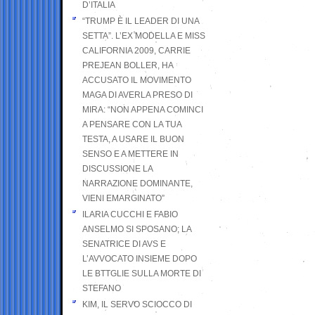
D’ITALIA
“TRUMP È IL LEADER DI UNA
SETTA”. L’EX MODELLA E MISS
CALIFORNIA 2009, CARRIE
PREJEAN BOLLER, HA
ACCUSATO IL MOVIMENTO
MAGA DI AVERLA PRESO DI
MIRA: “NON APPENA COMINCI
A PENSARE CON LA TUA
TESTA, A USARE IL BUON
SENSO E A METTERE IN
DISCUSSIONE LA
NARRAZIONE DOMINANTE,
VIENI EMARGINATO”
ILARIA CUCCHI E FABIO
ANSELMO SI SPOSANO; LA
SENATRICE DI AVS E
L’AVVOCATO INSIEME DOPO
LE BTTGLIE SULLA MORTE DI
STEFANO
KIM, IL SERVO SCIOCCO DI