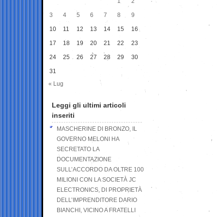
1
2
3
4
5
6
7
8
9
10
11
12
13
14
15
16
17
18
19
20
21
22
23
24
25
26
27
28
29
30
31
« Lug
Leggi gli ultimi articoli
inseriti
MASCHERINE DI BRONZO, IL
GOVERNO MELONI HA
SECRETATO LA
DOCUMENTAZIONE
SULL’ACCORDO DA OLTRE 100
MILIONI CON LA SOCIETÀ JC
ELECTRONICS, DI PROPRIETÀ
DELL’IMPRENDITORE DARIO
BIANCHI, VICINO A FRATELLI