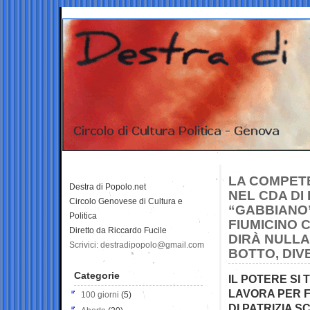
LA COMPETE
Destra di Popolo.net
NEL CDA DI
Circolo Genovese di Cultura e
“GABBIANO”
Politica
FIUMICINO 
Diretto da Riccardo Fucile
DIRÀ NULLA
Scrivici: destradipopolo@gmail.com
BOTTO, DIV
Categorie
IL POTERE SI 
LAVORA PER F
100 giorni
(5)
DI PATRIZIA 