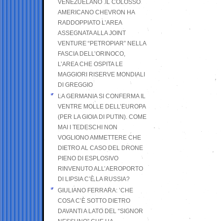
VENEZUELANO .IL COLOSSO
AMERICANO CHEVRON HA
RADDOPPIATO L’AREA
ASSEGNATA ALLA JOINT
VENTURE “PETROPIAR” NELLA
FASCIA DELL’ORINOCO,
L’AREA CHE OSPITA LE
MAGGIORI RISERVE MONDIALI
DI GREGGIO
LA GERMANIA SI CONFERMA IL
VENTRE MOLLE DELL’EUROPA
(PER LA GIOIA DI PUTIN). COME
MAI I TEDESCHI NON
VOGLIONO AMMETTERE CHE
DIETRO AL CASO DEL DRONE
PIENO DI ESPLOSIVO
RINVENUTO ALL’AEROPORTO
DI LIPSIA C’È LA RUSSIA?
GIULIANO FERRARA: ’CHE
COSA C’È SOTTO DIETRO
DAVANTI A LATO DEL “SIGNOR