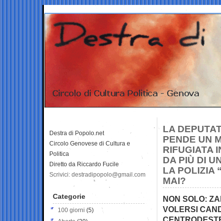
LA DEPUTAT
Destra di Popolo.net
PENDE UN M
Circolo Genovese di Cultura e
RIFUGIATA I
Politica
DA PIÙ DI U
Diretto da Riccardo Fucile
LA POLIZIA
Scrivici: destradipopolo@gmail.com
MAI?
Categorie
NON SOLO: ZA
VOLERSI CAND
100 giorni
(5)
CENTRODESTR