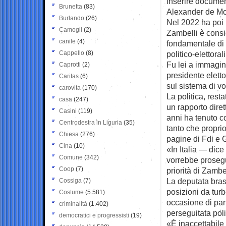
inserire documen
Brunetta
(83)
Alexander de Mo
Burlando
(26)
Nel 2022 ha poi 
Camogli
(2)
Zambelli è consi
canile
(4)
fondamentale di 
Cappello
(8)
politico-elettorali
Fu lei a immagina
Caprotti
(2)
presidente elett
Caritas
(6)
sul sistema di vo
carovita
(170)
La politica, rest
casa
(247)
un rapporto dire
Casini
(119)
anni ha tenuto co
Centrodestra in Liguria
(35)
tanto che proprio
Chiesa
(276)
pagine di Fdi e G
Cina
(10)
«In Italia — dice
Comune
(342)
vorrebbe prosegui
Coop
(7)
priorità di Zambe
La deputata bras
Cossiga
(7)
posizioni da tur
Costume
(5.581)
occasione di par
criminalità
(1.402)
perseguitata poli
democratici e progressisti
(19)
«È inaccettabile