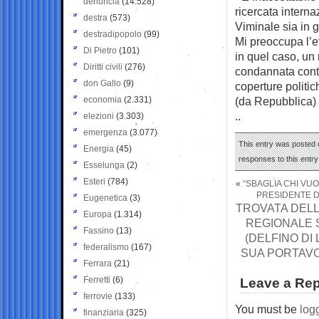
denuncia
(14.528)
ricercata interna
destra
(573)
Viminale sia in g
destradipopolo
(99)
Mi preoccupa l’ev
Di Pietro
(101)
in quel caso, un 
Diritti civili
(276)
condannata conti
don Gallo
(9)
coperture politi
economia
(2.331)
(da Repubblica)
..
elezioni
(3.303)
emergenza
(3.077)
This entry was posted o
Energia
(45)
responses to this entr
Esselunga
(2)
Esteri
(784)
«
“SBAGLIA CHI VU
PRESIDENTE D
Eugenetica
(3)
TROVATA DELL
Europa
(1.314)
REGIONALE S
Fassino
(13)
(DELFINO DI
federalismo
(167)
SUA PORTAVO
Ferrara
(21)
Ferretti
(6)
Leave a Rep
ferrovie
(133)
You must be
log
finanziaria
(325)