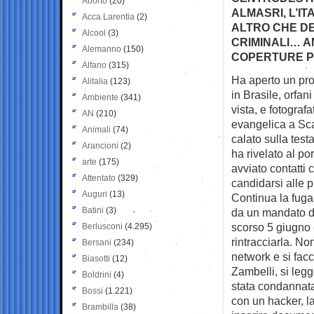
Aborto
(20)
ALMASRI, L’IT
Acca Larentia
(2)
ALTRO CHE DE
Alcool
(3)
CRIMINALI… A
Alemanno
(150)
COPERTURE PO
Alfano
(315)
Ha aperto un prof
Alitalia
(123)
in
Brasile, orfani
Ambiente
(341)
vista, e fotogra
AN
(210)
evangelica a Scaf
Animali
(74)
calato sulla test
Arancioni
(2)
ha rivelato al po
arte
(175)
avviato contatti 
Attentato
(329)
candidarsi alle 
Auguri
(13)
Continua la fuga 
Batini
(3)
da un mandato di
scorso 5 giugno e
Berlusconi
(4.295)
rintracciarla. No
Bersani
(234)
network e si fac
Biasotti
(12)
Zambelli, si leg
Boldrini
(4)
stata condannata
Bossi
(1.221)
con un hacker, la
Brambilla
(38)