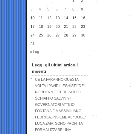
1
2
3
4
5
6
7
8
9
10
11
12
13
14
15
16
17
18
19
20
21
22
23
24
25
26
27
28
29
30
31
« Lug
Leggi gli ultimi articoli
inseriti
CE LA FARANNO QUESTA
VOLTA I PAVIDI LEGHISTI “DEL
NORD” A METTERE SOTTO
SCHIAFFO SALVINI? I
GOVERNATORI ATTILIO
FONTANA E MASSIMILIANO
FEDRIGA, INSIEME AL “DOGE”
LUCA ZAIA, SONO PRONTI A
FORMALIZZARE UNA