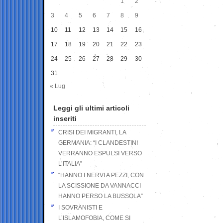
1
2
3
4
5
6
7
8
9
10
11
12
13
14
15
16
17
18
19
20
21
22
23
24
25
26
27
28
29
30
31
« Lug
Leggi gli ultimi articoli
inseriti
CRISI DEI MIGRANTI, LA
GERMANIA: “I CLANDESTINI
VERRANNO ESPULSI VERSO
L’ITALIA”
“HANNO I NERVI A PEZZI, CON
LA SCISSIONE DA VANNACCI
HANNO PERSO LA BUSSOLA”
I SOVRANISTI E
L’ISLAMOFOBIA, COME SI