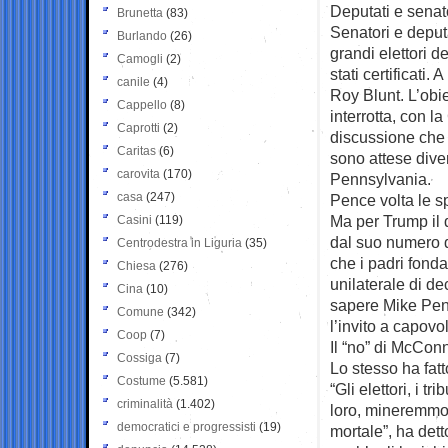
Deputati e senato
Brunetta
(83)
Senatori e deputa
Burlando
(26)
grandi elettori 
Camogli
(2)
stati certificati
canile
(4)
Roy Blunt. L’obi
Cappello
(8)
interrotta, con l
Caprotti
(2)
discussione che 
Caritas
(6)
sono attese dive
carovita
(170)
Pennsylvania.
casa
(247)
Pence volta le s
Ma per Trump il d
Casini
(119)
dal suo numero d
Centrodestra in Liguria
(35)
che i padri fonda
Chiesa
(276)
unilaterale di de
Cina
(10)
sapere Mike Pence
Comune
(342)
l’invito a capovo
Coop
(7)
Il “no” di McConn
Cossiga
(7)
Lo stesso ha fat
Costume
(5.581)
“Gli elettori, i t
criminalità
(1.402)
loro, mineremmo 
democratici e progressisti
(19)
mortale”, ha det