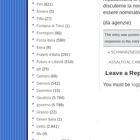
Fini
(821)
discuterne la no
fioriere
(5)
essere nominato 
Fitto
(27)
(da agenzie)
Fontana di Trevi
(1)
Formigoni
(90)
This entry was posted 
Forza Italia
(596)
responses to this entr
frana
(9)
«
SCHWARZNEGGER
Fratelli d'Italia
(291)
Futuro e Libertà
(510)
ASSALTO AL CAM
g8
(25)
Leave a Rep
Gelmini
(68)
Genova
(542)
You must be
log
Giannino
(10)
Giustizia
(5.784)
governo
(5.799)
Grasso
(22)
Green Italia
(1)
Grillo
(2.941)
Idv
(4)