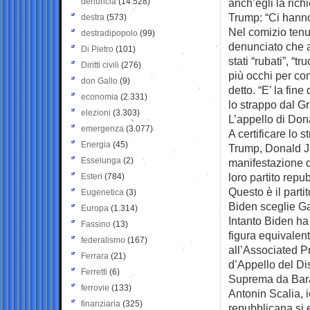
denuncia
(14.528)
anch’egli la richi
Trump: “Ci hanno
destra
(573)
Nel comizio tenu
destradipopolo
(99)
denunciato che a
Di Pietro
(101)
stati “rubati”, “
Diritti civili
(276)
più occhi per con
don Gallo
(9)
detto. “E’ la fin
economia
(2.331)
lo strappo dal G
elezioni
(3.303)
L’appello di Dona
emergenza
(3.077)
A certificare lo s
Energia
(45)
Trump, Donald Ju
Esselunga
(2)
manifestazione 
loro partito repu
Esteri
(784)
Questo è il part
Eugenetica
(3)
Biden sceglie Ga
Europa
(1.314)
Intanto Biden ha
Fassino
(13)
figura equivalent
federalismo
(167)
all’Associated Pr
Ferrara
(21)
d’Appello del Di
Ferretti
(6)
Suprema da Barac
ferrovie
(133)
Antonin Scalia, 
finanziaria
(325)
repubblicana si 