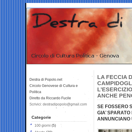
LA FECCIA 
Destra di Popolo.net
CAMPIDOGLI
Circolo Genovese di Cultura e
L’ESERCIZ
Politica
ANCHE PENC
Diretto da Riccardo Fucile
Scrivici: destradipopolo@gmail.com
SE FOSSERO S
GIA’ SPARATO 
Categorie
ANNUNCIANO 
100 giorni
(5)