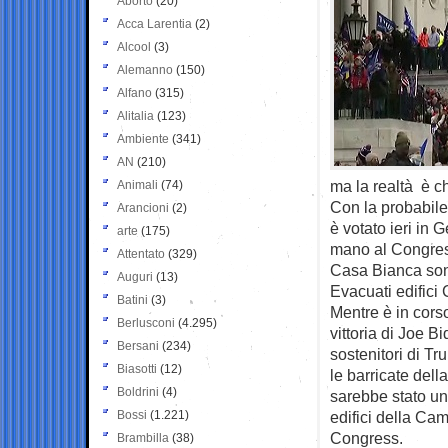
Aborto
(20)
Acca Larentia
(2)
Alcool
(3)
Alemanno
(150)
Alfano
(315)
Alitalia
(123)
Ambiente
(341)
AN
(210)
ma la realtà è ch
Animali
(74)
Con la probabile 
Arancioni
(2)
è votato ieri in 
arte
(175)
mano al Congresso
Attentato
(329)
Casa Bianca sono
Auguri
(13)
Evacuati edifici C
Batini
(3)
Mentre è in corso
Berlusconi
(4.295)
vittoria di Joe B
Bersani
(234)
sostenitori di T
Biasotti
(12)
le barricate dell
Boldrini
(4)
sarebbe stato un
Bossi
(1.221)
edifici della Ca
Congress.
Brambilla
(38)