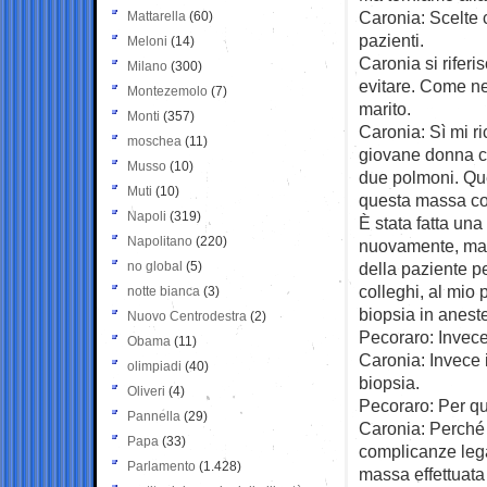
Caronia: Scelte 
Mattarella
(60)
pazienti.
Meloni
(14)
Caronia si rifer
Milano
(300)
evitare. Come ne
Montezemolo
(7)
marito.
Monti
(357)
Caronia: Sì mi r
moschea
(11)
giovane donna ch
Musso
(10)
due polmoni. Qu
Muti
(10)
questa massa com
Napoli
(319)
È stata fatta una
Napolitano
(220)
nuovamente, ma r
no global
(5)
della paziente p
colleghi, al mio
notte bianca
(3)
biopsia in aneste
Nuovo Centrodestra
(2)
Pecoraro: Invec
Obama
(11)
Caronia: Invece i
olimpiadi
(40)
biopsia.
Oliveri
(4)
Pecoraro: Per qu
Pannella
(29)
Caronia: Perché 
Papa
(33)
complicanze lega
Parlamento
(1.428)
massa effettuata