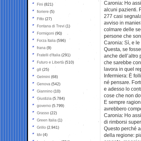
Caronia: Ho assi
Fini
(821)
alcuni pazienti. 
fioriere
(5)
277 casi segnalati
Fitto
(27)
avviso in maniera
Fontana di Trevi
(1)
colmare delle se
Formigoni
(90)
persone che sono
Forza Italia
(596)
Caronia: Sì, e le
frana
(9)
Questa, se foss
Fratelli d'Italia
(291)
anche dell’altro 
che sarebbe conf
Futuro e Libertà
(510)
lavora in quel re
g8
(25)
Infermiera: È fo
Gelmini
(68)
né pensare. Fort
Genova
(542)
e adesso lo cont
Giannino
(10)
cose che non do
Giustizia
(5.784)
E sempre ragioni
governo
(5.799)
avrebbero compor
Grasso
(22)
Caronia: Ho assis
Green Italia
(1)
di rimborsi super
Grillo
(2.941)
Questo perché a
della regione: p
Idv
(4)