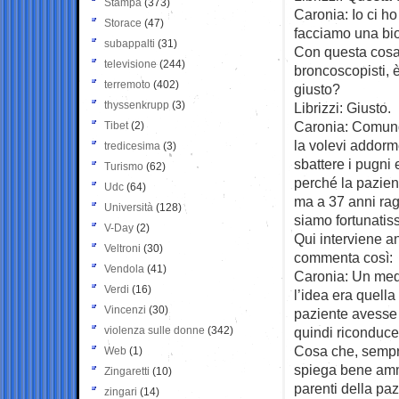
Stampa
(373)
Caronia: Io ci h
Storace
(47)
facciamo una bio
subappalti
(31)
Con questa cosa 
televisione
(244)
broncoscopisti, 
terremoto
(402)
giusto?
thyssenkrupp
(3)
Librizzi: Giusto.
Caronia: Comunque
Tibet
(2)
la volevi addorm
tredicesima
(3)
sbattere i pugni 
Turismo
(62)
perché la pazien
Udc
(64)
ma a 37 anni rag
Università
(128)
siamo fortunatiss
V-Day
(2)
Qui interviene a
Veltroni
(30)
commenta così:
Vendola
(41)
Caronia: Un medi
Verdi
(16)
l’idea era quell
Vincenzi
(30)
paziente avesse 
violenza sulle donne
(342)
quindi riconduce
Cosa che, sempre
Web
(1)
spiega bene amme
Zingaretti
(10)
parenti della pa
zingari
(14)