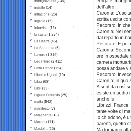
erogate, maggior
Immigrazione
(734)
dell’altro:
indulto
(14)
Caronia: L’uscita
inflazione
(26)
scritta uscita con
Ingroia
(15)
Pecoraro: In che
Interviste
(16)
Caronia: Nel sen
la casta
(1.394)
dal reparto in ba
La Destra
(45)
Pecoraro: E per
La Sapienza
(5)
Caronia: Secondo
Lavoro
(1.316)
ore in ospedale c
LegaNord
(2.411)
camera mortuaria
possa andare vi
Letta Enrico
(154)
Pecoraro: Invece
Liberi e Uguali
(10)
Caronia: In qual
Libia
(68)
A sentirla così s
Libri
(33)
esiste un audio i
Liguria Futurista
(25)
anche lui.
mafia
(543)
Librizzi: France
manifesto
(7)
tante volte di m
Margherita
(16)
lo chiedono, è un
Maroni
(171)
parenti, quello 
Mastella
(16)
Ma torniamo alla