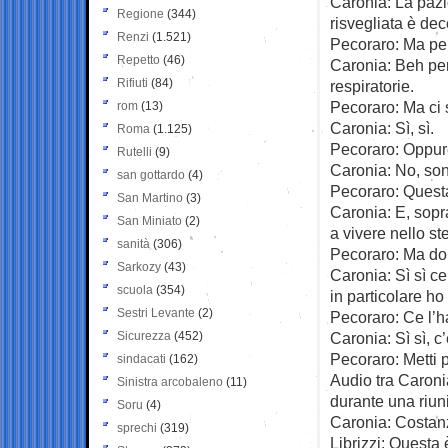
Caronia: La pazie
Regione
(344)
risvegliata è de
Renzi
(1.521)
Pecoraro: Ma pe
Repetto
(46)
Caronia: Beh per
Rifiuti
(84)
respiratorie.
Pecoraro: Ma ci 
rom
(13)
Caronia: Sì, sì.
Roma
(1.125)
Pecoraro: Oppure
Rutelli
(9)
Caronia: No, son
san gottardo
(4)
Pecoraro: Questa
San Martino
(3)
Caronia: E, sopr
San Miniato
(2)
a vivere nello st
sanità
(306)
Pecoraro: Ma dop
Sarkozy
(43)
Caronia: Sì sì ce
scuola
(354)
in particolare ho
Sestri Levante
(2)
Pecoraro: Ce l’h
Sicurezza
(452)
Caronia: Sì sì, c
Pecoraro: Metti p
sindacati
(162)
Audio tra Caronia
Sinistra arcobaleno
(11)
durante una riun
Soru
(4)
Caronia: Costanz
sprechi
(319)
Librizzi: Questa