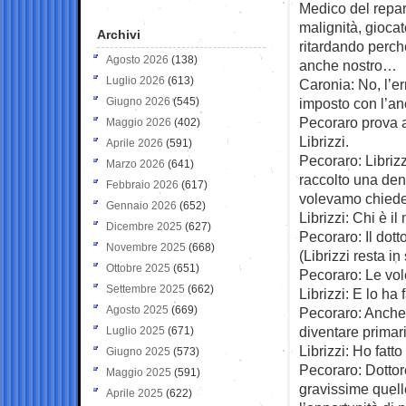
Medico del repar
malignità, giocat
Archivi
ritardando perché
Agosto 2026
(138)
anche nostro…
Luglio 2026
(613)
Caronia: No, l’er
Giugno 2026
(545)
imposto con l’an
Pecoraro prova a 
Maggio 2026
(402)
Librizzi.
Aprile 2026
(591)
Pecoraro: Libriz
Marzo 2026
(641)
raccolto una den
Febbraio 2026
(617)
volevamo chied
Gennaio 2026
(652)
Librizzi: Chi è i
Dicembre 2025
(627)
Pecoraro: Il dott
Novembre 2025
(668)
(Librizzi resta in 
Ottobre 2025
(651)
Pecoraro: Le v
Settembre 2025
(662)
Librizzi: E lo ha 
Agosto 2025
(669)
Pecoraro: Anche,
diventare primar
Luglio 2025
(671)
Librizzi: Ho fatt
Giugno 2025
(573)
Pecoraro: Dotto
Maggio 2025
(591)
gravissime quell
Aprile 2025
(622)