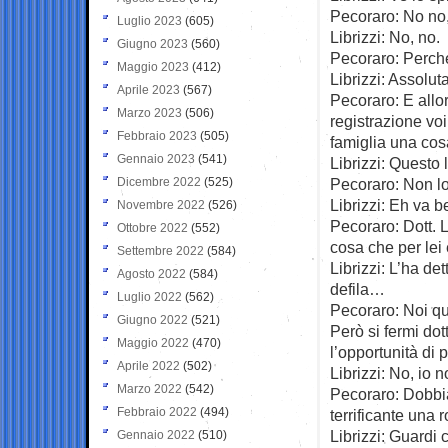
Pecoraro: No no,
Luglio 2023
(605)
Librizzi: No, no.
Giugno 2023
(560)
Pecoraro: Perché
Maggio 2023
(412)
Librizzi: Assolu
Aprile 2023
(567)
Pecoraro: E allo
Marzo 2023
(506)
registrazione voi
Febbraio 2023
(505)
famiglia una co
Gennaio 2023
(541)
Librizzi: Questo 
Dicembre 2022
(525)
Pecoraro: Non lo 
Librizzi: Eh va b
Novembre 2022
(526)
Pecoraro: Dott. L
Ottobre 2022
(552)
cosa che per lei 
Settembre 2022
(584)
Librizzi: L’ha de
Agosto 2022
(584)
defila…
Luglio 2022
(562)
Pecoraro: Noi qu
Giugno 2022
(521)
Però si fermi do
Maggio 2022
(470)
l’opportunità di p
Aprile 2022
(502)
Librizzi: No, io 
Marzo 2022
(542)
Pecoraro: Dobbiam
Febbraio 2022
(494)
terrificante una 
Librizzi: Guardi 
Gennaio 2022
(510)