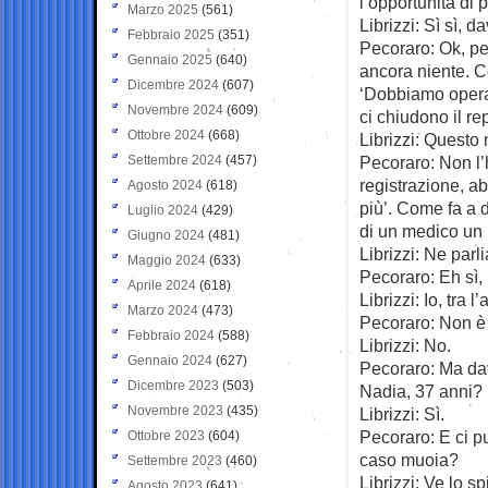
l’opportunità di 
Marzo 2025
(561)
Librizzi: Sì sì, 
Febbraio 2025
(351)
Pecoraro: Ok, pe
Gennaio 2025
(640)
ancora niente. C
Dicembre 2024
(607)
‘Dobbiamo operare
Novembre 2024
(609)
ci chiudono il re
Ottobre 2024
(668)
Librizzi: Questo 
Settembre 2024
(457)
Pecoraro: Non l
registrazione, ab
Agosto 2024
(618)
più’. Come fa a 
Luglio 2024
(429)
di un medico un 
Giugno 2024
(481)
Librizzi: Ne par
Maggio 2024
(633)
Pecoraro: Eh sì,
Aprile 2024
(618)
Librizzi: Io, tra l
Marzo 2024
(473)
Pecoraro: Non è a
Febbraio 2024
(588)
Librizzi: No.
Gennaio 2024
(627)
Pecoraro: Ma dav
Dicembre 2023
(503)
Nadia, 37 anni?
Novembre 2023
(435)
Librizzi: Sì.
Pecoraro: E ci p
Ottobre 2023
(604)
caso muoia?
Settembre 2023
(460)
Librizzi: Ve lo s
Agosto 2023
(641)