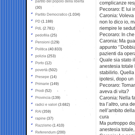
partito del popolo della libertà
complicanze resp
(30)
Pecoraro: E lui 
Partito Democratico
(1.034)
Caronia: Voleva 
non lo dico io, m
PD
(1.188)
riempire le sedut
PdL
(2.781)
Pecoraro: In ch
pedofilia
(25)
Caronia: Ma guard
Pensioni
(129)
appunto ‘’Dobbi
Politica
(40.833)
pazienti da oper
polizia
(253)
Quale sia stato i
Porto
(12)
anestesia totale 
povertà
(502)
stabilirlo. Quel
Presepe
(14)
ipotesi, dopo un 
Primarie
(149)
Pecoraro: Tornan
Prodi
(52)
aveva di vita?
Caronia: Nella f
Provincia
(139)
tra l’altro, una 
radici e valori
(3.682)
nell’ambito della
RAI
(359)
cura
rapine
(37)
Ma purtroppo dop
Razzismo
(1.410)
anestesia totale
Referendum
(200)