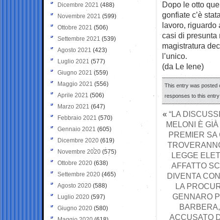
Dopo le otto que
Dicembre 2021
(488)
gonfiate c’è stat
Novembre 2021
(599)
lavoro, riguardo 
Ottobre 2021
(506)
casi di presunta
Settembre 2021
(539)
magistratura dec
Agosto 2021
(423)
l’unico.
Luglio 2021
(577)
(da Le Iene)
Giugno 2021
(559)
Maggio 2021
(556)
This entry was posted o
Aprile 2021
(506)
responses to this entr
Marzo 2021
(647)
«
“LA DISCUSS
Febbraio 2021
(570)
MELONI È GIÀ
Gennaio 2021
(605)
PREMIER SA 
Dicembre 2020
(619)
TROVERANNO
Novembre 2020
(575)
LEGGE ELET
Ottobre 2020
(638)
AFFATTO SC
Settembre 2020
(465)
DIVENTA CON
LA PROCUR
Agosto 2020
(588)
GENNARO PE
Luglio 2020
(597)
BARBERA,
Giugno 2020
(580)
ACCUSATO DI
Maggio 2020
(618)