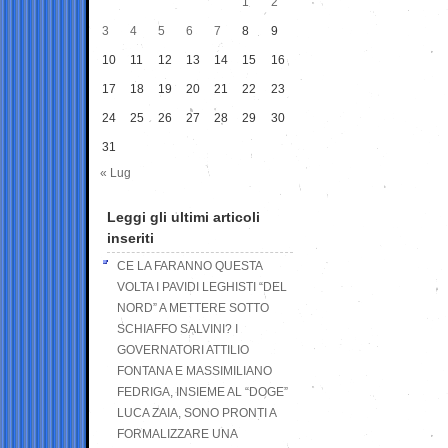
1
2
3
4
5
6
7
8
9
10
11
12
13
14
15
16
17
18
19
20
21
22
23
24
25
26
27
28
29
30
31
« Lug
Leggi gli ultimi articoli
inseriti
CE LA FARANNO QUESTA
VOLTA I PAVIDI LEGHISTI “DEL
NORD” A METTERE SOTTO
SCHIAFFO SALVINI? I
GOVERNATORI ATTILIO
FONTANA E MASSIMILIANO
FEDRIGA, INSIEME AL “DOGE”
LUCA ZAIA, SONO PRONTI A
FORMALIZZARE UNA