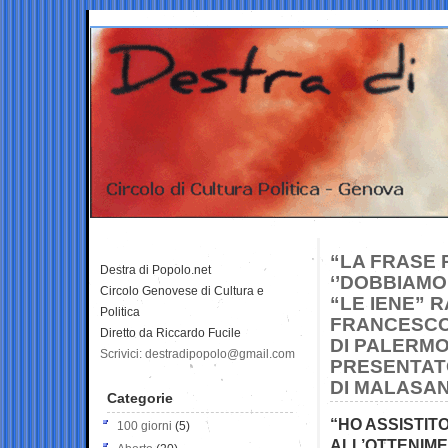
“LA FRASE 
Destra di Popolo.net
‘’DOBBIAMO
Circolo Genovese di Cultura e
“LE IENE” 
Politica
FRANCESCO
Diretto da Riccardo Fucile
DI PALERMO
Scrivici: destradipopolo@gmail.com
PRESENTATO
DI MALASAN
Categorie
“HO ASSISTITO
100 giorni
(5)
ALL’OTTENIME