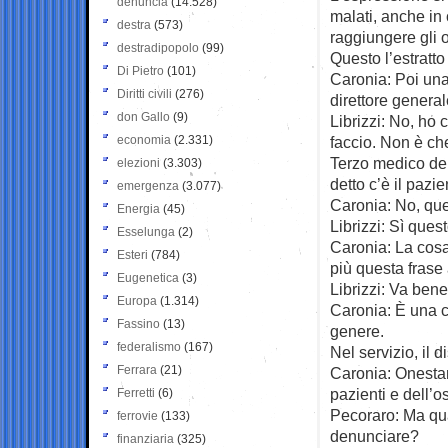
denuncia
(14.528)
malati, anche in
destra
(573)
raggiungere gli o
destradipopolo
(99)
Questo l’estratto
Di Pietro
(101)
Caronia: Poi una
Diritti civili
(276)
direttore general
don Gallo
(9)
Librizzi: No, ho
economia
(2.331)
faccio. Non è che
Terzo medico del
elezioni
(3.303)
detto c’è il pazi
emergenza
(3.077)
Caronia: No, que
Energia
(45)
Librizzi: Sì ques
Esselunga
(2)
Caronia: La cosa 
Esteri
(784)
più questa frase
Eugenetica
(3)
Librizzi: Va bene
Europa
(1.314)
Caronia: È una co
Fassino
(13)
genere.
federalismo
(167)
Nel servizio, il 
Ferrara
(21)
Caronia: Onestam
pazienti e dell’o
Ferretti
(6)
Pecoraro: Ma qual
ferrovie
(133)
denunciare?
finanziaria
(325)