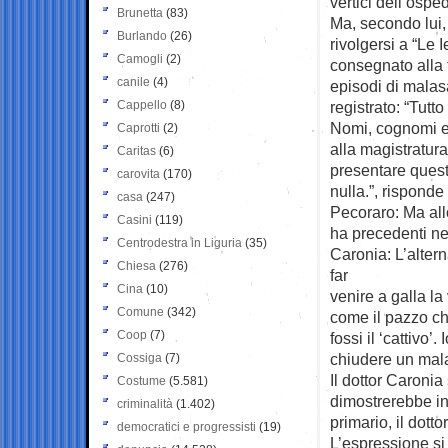
vertici dell’osp
Brunetta
(83)
Ma, secondo lui,
Burlando
(26)
rivolgersi a “Le 
Camogli
(2)
consegnato alla 
canile
(4)
episodi di malasa
Cappello
(8)
registrato: “Tutt
Nomi, cognomi e 
Caprotti
(2)
alla magistratur
Caritas
(6)
presentare quest
carovita
(170)
nulla.”, risponde
casa
(247)
Pecoraro: Ma all
Casini
(119)
ha precedenti nel
Centrodestra in Liguria
(35)
Caronia: L’alter
Chiesa
(276)
far
Cina
(10)
venire a galla la
Comune
(342)
come il pazzo ch
Coop
(7)
fossi il ‘cattivo’
chiudere un malat
Cossiga
(7)
Il dottor Caronia
Costume
(5.581)
dimostrerebbe in
criminalità
(1.402)
primario, il dott
democratici e progressisti
(19)
L’espressione si 