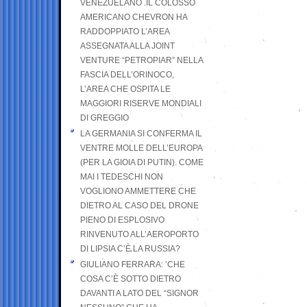
VENEZUELANO .IL COLOSSO
AMERICANO CHEVRON HA
RADDOPPIATO L’AREA
ASSEGNATA ALLA JOINT
VENTURE “PETROPIAR” NELLA
FASCIA DELL’ORINOCO,
L’AREA CHE OSPITA LE
MAGGIORI RISERVE MONDIALI
DI GREGGIO
LA GERMANIA SI CONFERMA IL
VENTRE MOLLE DELL’EUROPA
(PER LA GIOIA DI PUTIN). COME
MAI I TEDESCHI NON
VOGLIONO AMMETTERE CHE
DIETRO AL CASO DEL DRONE
PIENO DI ESPLOSIVO
RINVENUTO ALL’AEROPORTO
DI LIPSIA C’È LA RUSSIA?
GIULIANO FERRARA: ’CHE
COSA C’È SOTTO DIETRO
DAVANTI A LATO DEL “SIGNOR