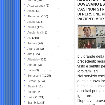
Aborto
(20)
DOVEVANO ESS
Acca Larentia
(2)
CASI NON STR
Alcool
(3)
DI PERSONE P
Alemanno
(150)
PAZIENTI MOR
Alfano
(315)
Alitalia
(123)
Ambiente
(341)
AN
(210)
Animali
(74)
Arancioni
(2)
arte
(175)
più grande della 
Attentato
(329)
precedenti: regi
Auguri
(13)
visto e sentito 
Batini
(3)
loro familiari.
Nel servizio esc
Berlusconi
(4.295)
questa nuova inch
Bersani
(234)
racconto shock d
Biasotti
(12)
ascoltati prima, 
Boldrini
(4)
ignorare.
Bossi
(1.221)
Dopo aver provato
Brambilla
(38)