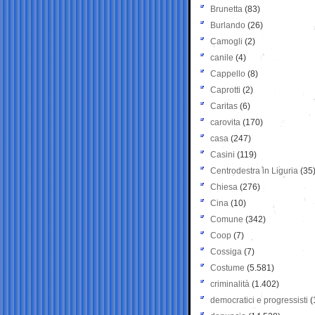
Brunetta
(83)
Burlando
(26)
Camogli
(2)
canile
(4)
Cappello
(8)
Caprotti
(2)
Caritas
(6)
carovita
(170)
casa
(247)
Casini
(119)
Centrodestra in Liguria
(35
Chiesa
(276)
Cina
(10)
Comune
(342)
Coop
(7)
Cossiga
(7)
Costume
(5.581)
criminalità
(1.402)
democratici e progressisti
(