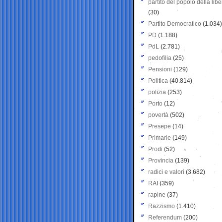
partito del popolo della libe
(30)
Partito Democratico
(1.034)
PD
(1.188)
PdL
(2.781)
pedofilia
(25)
Pensioni
(129)
Politica
(40.814)
polizia
(253)
Porto
(12)
povertà
(502)
Presepe
(14)
Primarie
(149)
Prodi
(52)
Provincia
(139)
radici e valori
(3.682)
RAI
(359)
rapine
(37)
Razzismo
(1.410)
Referendum
(200)