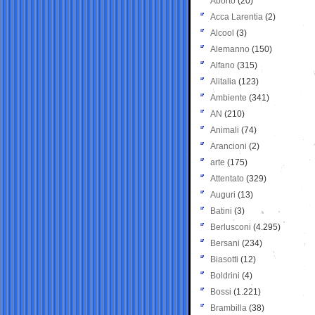
Aborto
(20)
Acca Larentia
(2)
Alcool
(3)
Alemanno
(150)
Alfano
(315)
Alitalia
(123)
Ambiente
(341)
AN
(210)
Animali
(74)
Arancioni
(2)
arte
(175)
Attentato
(329)
Auguri
(13)
Batini
(3)
Berlusconi
(4.295)
Bersani
(234)
Biasotti
(12)
Boldrini
(4)
Bossi
(1.221)
Brambilla
(38)