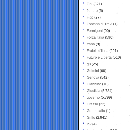
Fini
(821)
fioriere
(5)
Fitto
(27)
Fontana di Trevi
(1)
Formigoni
(90)
Forza Italia
(596)
frana
(9)
Fratelli d'Italia
(291)
Futuro e Libertà
(510)
g8
(25)
Gelmini
(68)
Genova
(542)
Giannino
(10)
Giustizia
(5.784)
governo
(5.799)
Grasso
(22)
Green Italia
(1)
Grillo
(2.941)
Idv
(4)