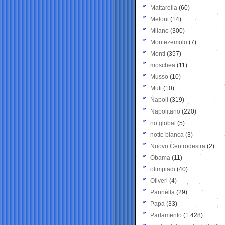
Mattarella
(60)
Meloni
(14)
Milano
(300)
Montezemolo
(7)
Monti
(357)
moschea
(11)
Musso
(10)
Muti
(10)
Napoli
(319)
Napolitano
(220)
no global
(5)
notte bianca
(3)
Nuovo Centrodestra
(2)
Obama
(11)
olimpiadi
(40)
Oliveri
(4)
Pannella
(29)
Papa
(33)
Parlamento
(1.428)