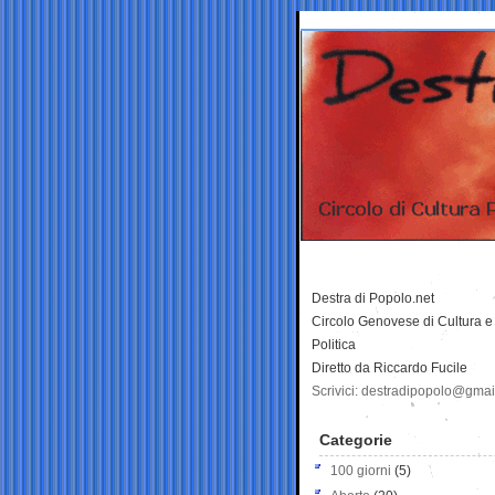
Destra di Popolo.net
Circolo Genovese di Cultura e
Politica
Diretto da Riccardo Fucile
Scrivici: destradipopolo@gma
Categorie
100 giorni
(5)