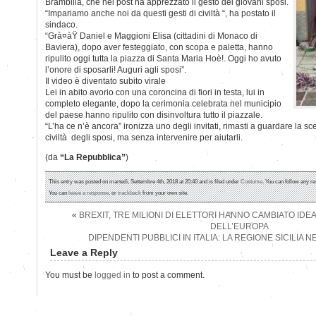
Brambilla, che nel post ha apprezzato il gesto dei giovani sposi.
“Impariamo anche noi da questi gesti di civiltà “, ha postato il
sindaco.
“Grà¤àŸ Daniel e Maggioni Elisa (cittadini di Monaco di
Baviera), dopo aver festeggiato, con scopa e paletta, hanno
ripulito oggi tutta la piazza di Santa Maria Hoè!. Oggi ho avuto
l’onore di sposarli! Auguri agli sposi”.
Il video è diventato subito virale
Lei in abito avorio con una coroncina di fiori in testa, lui in
completo elegante, dopo la cerimonia celebrata nel municipio
del paese hanno ripulito con disinvoltura tutto il piazzale.
“L’ha ce n’è ancora” ironizza uno degli invitati, rimasti a guardare la 
civiltà degli sposi, ma senza intervenire per aiutarli.
(da
“La Repubblica”
)
This entry was posted on martedì, Settembre 4th, 2018 at 20:40 and is filed under
Costume
. You can follow any re
You can
leave a response
, or
trackback
from your own site.
«
BREXIT, TRE MILIONI DI ELETTORI HANNO CAMBIATO IDE
DELL’EUROPA
DIPENDENTI PUBBLICI IN ITALIA: LA REGIONE SICILIA N
Leave a Reply
You must be
logged in
to post a comment.