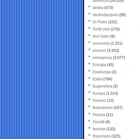
denuncia
(14.528)
destra
(573)
destradipopolo
(99)
Di Pietro
(101)
Diritti civili
(276)
don Gallo
(9)
economia
(2.331)
elezioni
(3.303)
emergenza
(3.077)
Energia
(45)
Esselunga
(2)
Esteri
(784)
Eugenetica
(3)
Europa
(1.314)
Fassino
(13)
federalismo
(167)
Ferrara
(21)
Ferretti
(6)
ferrovie
(133)
finanziaria
(325)