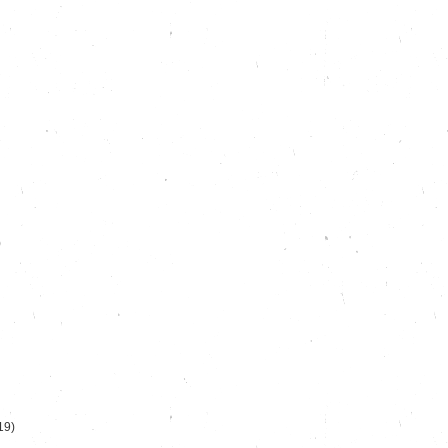
)
19)