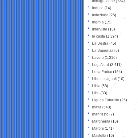
Immigrazione
(734)
indulto
(14)
inflazione
(26)
Ingroia
(15)
Interviste
(16)
la casta
(1.394)
La Destra
(45)
La Sapienza
(5)
Lavoro
(1.316)
LegaNord
(2.411)
Letta Enrico
(154)
Liberi e Uguali
(10)
Libia
(68)
Libri
(33)
Liguria Futurista
(25)
mafia
(543)
manifesto
(7)
Margherita
(16)
Maroni
(171)
Mastella
(16)