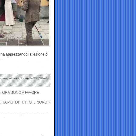
scena apprezzando la lezione di
sponses to this entry through the
RSS 2.0
feed.
A, ORA SONO A FAVORE
E HA PIU’ DI TUTTO IL NORD
»