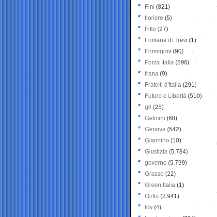
Fini
(821)
fioriere
(5)
Fitto
(27)
Fontana di Trevi
(1)
Formigoni
(90)
Forza Italia
(596)
frana
(9)
Fratelli d'Italia
(291)
Futuro e Libertà
(510)
g8
(25)
Gelmini
(68)
Genova
(542)
Giannino
(10)
Giustizia
(5.784)
governo
(5.799)
Grasso
(22)
Green Italia
(1)
Grillo
(2.941)
Idv
(4)