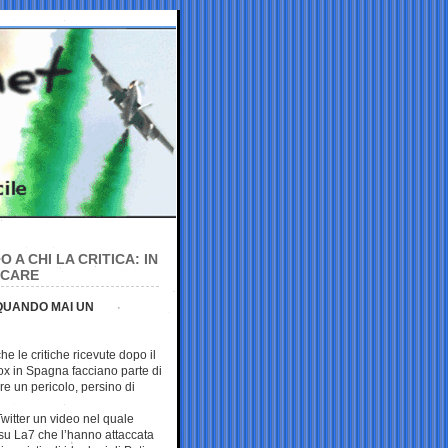
A CHI LA CRITICA: IN
ICARE
QUANDO MAI UN
e le critiche ricevute dopo il
ox in Spagna facciano parte di
e un pericolo, persino di
 Twitter un video nel quale
 su La7 che l’hanno attaccata