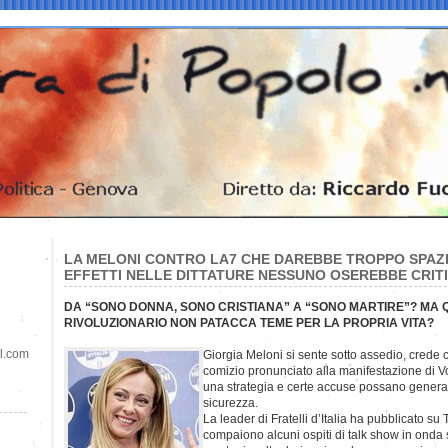
LA MELONI CONTRO LA7 CHE DAREBBE TROPPO SPAZIO 
EFFETTI NELLE DITTATURE NESSUNO OSEREBBE CRIT
DA “SONO DONNA, SONO CRISTIANA” A “SONO MARTIRE”? MA 
RIVOLUZIONARIO NON PATACCA TEME PER LA PROPRIA VITA?
il.com
Giorgia Meloni si sente sotto assedio, crede ch
comizio pronunciato alla manifestazione di V
una strategia e certe accuse possano generar
sicurezza.
La leader di Fratelli d’Italia ha pubblicato su
compaiono alcuni ospiti di talk show in onda