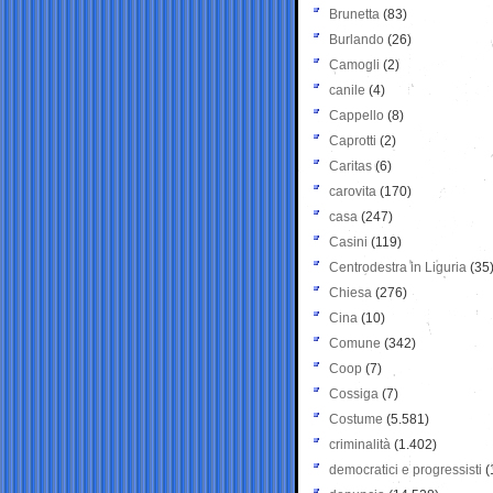
Brunetta
(83)
Burlando
(26)
Camogli
(2)
canile
(4)
Cappello
(8)
Caprotti
(2)
Caritas
(6)
carovita
(170)
casa
(247)
Casini
(119)
Centrodestra in Liguria
(35
Chiesa
(276)
Cina
(10)
Comune
(342)
Coop
(7)
Cossiga
(7)
Costume
(5.581)
criminalità
(1.402)
democratici e progressisti
(