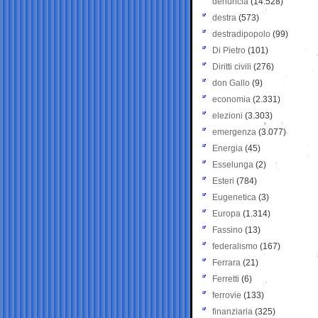
denuncia
(14.528)
destra
(573)
destradipopolo
(99)
Di Pietro
(101)
Diritti civili
(276)
don Gallo
(9)
economia
(2.331)
elezioni
(3.303)
emergenza
(3.077)
Energia
(45)
Esselunga
(2)
Esteri
(784)
Eugenetica
(3)
Europa
(1.314)
Fassino
(13)
federalismo
(167)
Ferrara
(21)
Ferretti
(6)
ferrovie
(133)
finanziaria
(325)