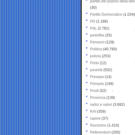
partito del popolo della libe
(30)
Partito Democratico
(1.034)
PD
(1.188)
PdL
(2.781)
pedofilia
(25)
Pensioni
(129)
Politica
(40.790)
polizia
(253)
Porto
(12)
povertà
(502)
Presepe
(14)
Primarie
(149)
Prodi
(52)
Provincia
(139)
radici e valori
(3.682)
RAI
(359)
rapine
(37)
Razzismo
(1.410)
Referendum
(200)