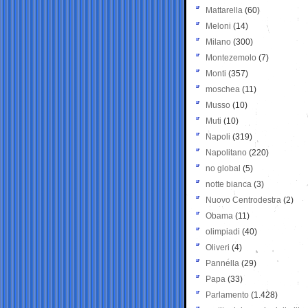
Mattarella
(60)
Meloni
(14)
Milano
(300)
Montezemolo
(7)
Monti
(357)
moschea
(11)
Musso
(10)
Muti
(10)
Napoli
(319)
Napolitano
(220)
no global
(5)
notte bianca
(3)
Nuovo Centrodestra
(2)
Obama
(11)
olimpiadi
(40)
Oliveri
(4)
Pannella
(29)
Papa
(33)
Parlamento
(1.428)