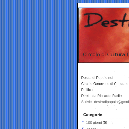
Destra di Popolo.net
Circolo Genovese di Cultura e
Politica
Diretto da Riccardo Fucile
Scrivici: destradipopolo@gma
Categorie
100 giorni
(5)