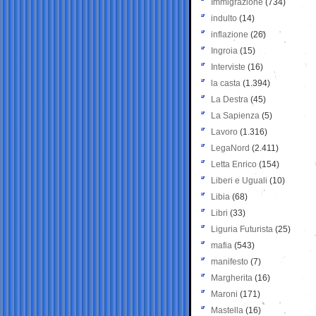
Immigrazione
(734)
indulto
(14)
inflazione
(26)
Ingroia
(15)
Interviste
(16)
la casta
(1.394)
La Destra
(45)
La Sapienza
(5)
Lavoro
(1.316)
LegaNord
(2.411)
Letta Enrico
(154)
Liberi e Uguali
(10)
Libia
(68)
Libri
(33)
Liguria Futurista
(25)
mafia
(543)
manifesto
(7)
Margherita
(16)
Maroni
(171)
Mastella
(16)