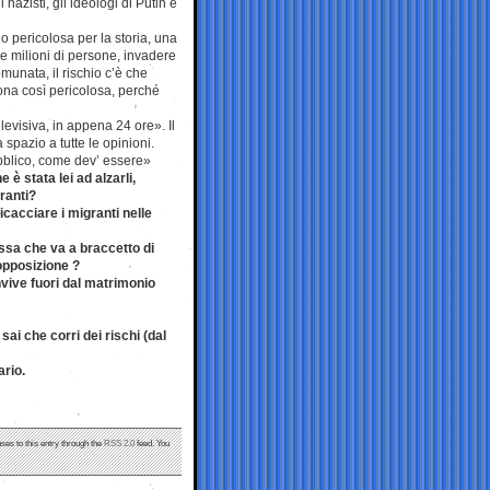
nazisti, gli ideologi di Putin e
no pericolosa per la storia, una
 milioni di persone, invadere
munata, il rischio c’è che
ona così pericolosa, perché
elevisiva, in appena 24 ore». Il
spazio a tutte le opinioni.
ubblico, come dev’ essere»
è stata lei ad alzarli,
granti?
icacciare i migranti nelle
ssa che va a braccetto di
 opposizione ?
onvive fuori dal matrimonio
sai che corri dei rischi (dal
ario.
ses to this entry through the
RSS 2.0
feed. You