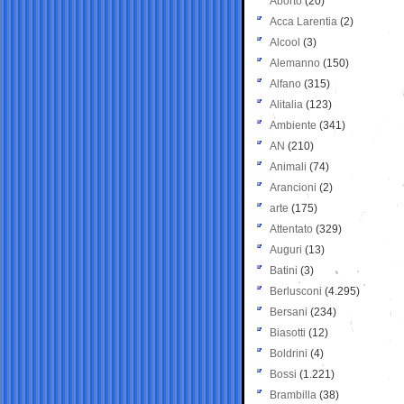
Aborto
(20)
Acca Larentia
(2)
Alcool
(3)
Alemanno
(150)
Alfano
(315)
Alitalia
(123)
Ambiente
(341)
AN
(210)
Animali
(74)
Arancioni
(2)
arte
(175)
Attentato
(329)
Auguri
(13)
Batini
(3)
Berlusconi
(4.295)
Bersani
(234)
Biasotti
(12)
Boldrini
(4)
Bossi
(1.221)
Brambilla
(38)