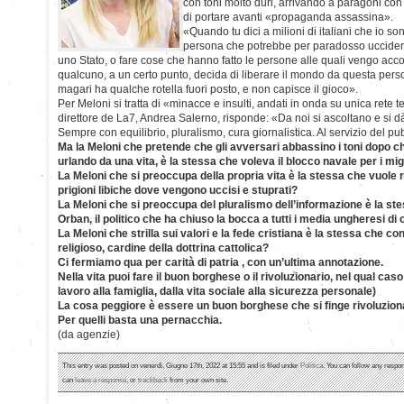
con toni molto duri, arrivando a paragoni con i 
di portare avanti «propaganda assassina».
«Quando tu dici a milioni di italiani che io so
persona che potrebbe per paradosso uccidere
uno Stato, o fare cose che hanno fatto le persone alle quali vengo acco
qualcuno, a un certo punto, decida di liberare il mondo da questa pers
magari ha qualche rotella fuori posto, e non capisce il gioco».
Per Meloni si tratta di «minacce e insulti, andati in onda su unica rete t
direttore de La7, Andrea Salerno, risponde: «Da noi si ascoltano e si dà 
Sempre con equilibrio, pluralismo, cura giornalistica. Al servizio del p
Ma la Meloni che pretende che gli avversari abbassino i toni dopo che 
urlando da una vita, è la stessa che voleva il blocco navale per i mi
La Meloni che si preoccupa della propria vita è la stessa che vuole r
prigioni libiche dove vengono uccisi e stuprati?
La Meloni che si preoccupa del pluralismo dell’informazione è la ste
Orban, il politico che ha chiuso la bocca a tutti i media ungheresi di
La Meloni che strilla sui valori e la fede cristiana è la stessa che c
religioso, cardine della dottrina cattolica?
Ci fermiamo qua per carità di patria , con un’ultima annotazione.
Nella vita puoi fare il buon borghese o il rivoluzionario, nel qual caso 
lavoro alla famiglia, dalla vita sociale alla sicurezza personale)
La cosa peggiore è essere un buon borghese che si finge rivoluzion
Per quelli basta una pernacchia.
(da agenzie)
This entry was posted on venerdì, Giugno 17th, 2022 at 15:55 and is filed under
Politica
. You can follow any respon
can
leave a response
, or
trackback
from your own site.