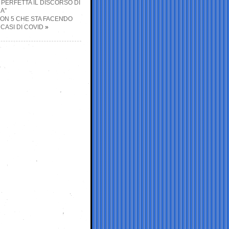
PERFETTA IL DISCORSO DI
A”
RON 5 CHE STA FACENDO
CASI DI COVID
»