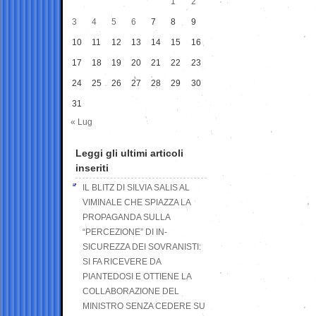
1
2
3
4
5
6
7
8
9
10
11
12
13
14
15
16
17
18
19
20
21
22
23
24
25
26
27
28
29
30
31
« Lug
Leggi gli ultimi articoli
inseriti
IL BLITZ DI SILVIA SALIS AL
VIMINALE CHE SPIAZZA LA
PROPAGANDA SULLA
“PERCEZIONE” DI IN-
SICUREZZA DEI SOVRANISTI:
SI FA RICEVERE DA
PIANTEDOSI E OTTIENE LA
COLLABORAZIONE DEL
MINISTRO SENZA CEDERE SU