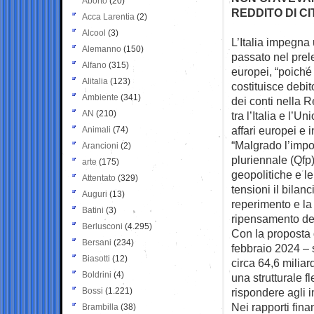
Aborto
(20)
REDDITO DI C
Acca Larentia
(2)
Alcool
(3)
L’Italia impegna
Alemanno
(150)
passato nel prel
Alfano
(315)
europei, “poiché 
Alitalia
(123)
costituisce debi
Ambiente
(341)
dei conti nella R
AN
(210)
tra l’Italia e l’
affari europei e 
Animali
(74)
“Malgrado l’impon
Arancioni
(2)
pluriennale (Qf
arte
(175)
geopolitiche e l
Attentato
(329)
tensioni il bilan
Auguri
(13)
reperimento e la
Batini
(3)
ripensamento dell
Berlusconi
(4.295)
Con la proposta 
Bersani
(234)
febbraio 2024 – s
Biasotti
(12)
circa 64,6 miliard
Boldrini
(4)
una strutturale f
Bossi
(1.221)
rispondere agli i
Nei rapporti fina
Brambilla
(38)