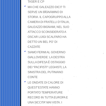
TASER E CP
MA CHE GALEAZZO DICI? TI
SERVE UN BIGNAMINO DI
STORIA. IL CAPOGRUPPO ALLA
CAMERA DI FRATELLI D’ITALIA,
GALEAZZO BIGNAMI, NEL SUO
ATTACCO SCONSIDERATO A
OSCAR LUIGI SCALFARO HA
DETTO UN BEL PO’ DI
CAZZATE
SIAMO FERMI AL GOVERNO
GIALLOVERDE: LA DESTRA
SULLA DIFESA È OSTAGGIO
DEI “PACIFISTI” LEGHISTI, LA
SINISTRA DEL PUTINIANO
CONTE
LE ONDATE DI CALORE DI
QUEST’ESTATE HANNO
PORTATO TEMPERATURE
RECORD IN TUTTA EUROPA E
UNA SICCITA’ MAI VISTA. I