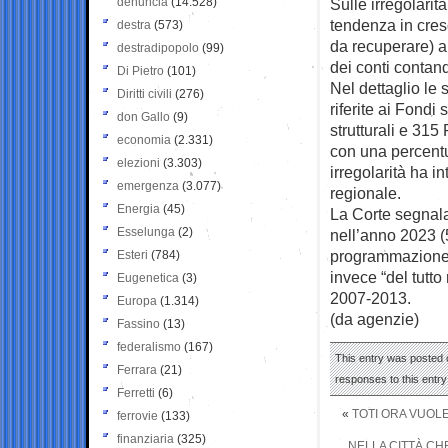
denuncia
(14.528)
Sulle irregolarit
tendenza in cresc
destra
(573)
da recuperare) a
destradipopolo
(99)
dei conti contan
Di Pietro
(101)
Nel dettaglio le 
Diritti civili
(276)
riferite ai Fondi
don Gallo
(9)
strutturali e 315
economia
(2.331)
con una percentu
elezioni
(3.303)
irregolarità ha 
emergenza
(3.077)
regionale.
Energia
(45)
La Corte segnala
Esselunga
(2)
nell’anno 2023 (5
programmazione 
Esteri
(784)
invece “del tutto
Eugenetica
(3)
2007-2013.
Europa
(1.314)
(da agenzie)
Fassino
(13)
federalismo
(167)
This entry was posted o
Ferrara
(21)
responses to this entr
Ferretti
(6)
«
TOTI ORA VUOLE
ferrovie
(133)
finanziaria
(325)
NELLA CITTÀ CH