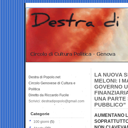
LA NUOVA S
Destra di Popolo.net
MELONI: I 
Circolo Genovese di Cultura e
GOVERNO U
Politica
FINANZIARI
Diretto da Riccardo Fucile
UNA PARTE 
Scrivici: destradipopolo@gmail.com
PUBBLICO”
Categorie
AUMENTANO LE
SOPRATTUTTO 
100 giorni
(5)
NON CI AVEVA