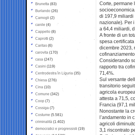
Corte, permane la
Brunetta
(83)
socioeconomica, 
Burlando
(26)
di 197,9 miliardi
Camogli
(2)
nazionale). Per 
canile
(4)
a 64,4 miliardi, d
Cappello
(8)
A fronte di un to
Caprotti
(2)
spesa certificat
Caritas
(6)
dicembre 2023, r
carovita
(170)
cofinanziamento 
casa
(247)
Considerando sol
rapporto tra cofi
Casini
(119)
71,4%.
Centrodestra in Liguria
(35)
Sul versante dell
Chiesa
(276)
transitorio segu
Cina
(10)
agricola europea 
Comune
(342)
attesta a 71,5, c
Coop
(7)
Francia (97,1 mil
Cossiga
(7)
Nonostante la cr
Costume
(5.581)
l’andamento in c
criminalità
(1.402)
agricoli diminuit
democratici e progressisti
(19)
3,1 riscontrato per