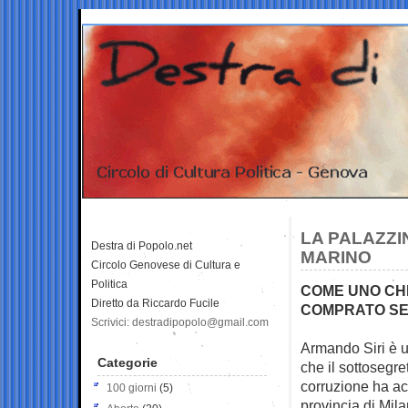
LA PALAZZIN
Destra di Popolo.net
MARINO
Circolo Genovese di Cultura e
Politica
COME UNO CHE
Diretto da Riccardo Fucile
COMPRATO SEN
Scrivici: destradipopolo@gmail.com
Armando Siri è u
Categorie
che il
sottosegre
corruzione ha ac
100 giorni
(5)
provincia di Mi