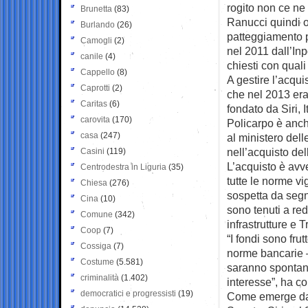
rogito non ce n
Brunetta
(83)
Ranucci quindi os
Burlando
(26)
patteggiamento p
Camogli
(2)
nel 2011 dall’Inp
canile
(4)
chiesti con qual
Cappello
(8)
A gestire l’acqui
Caprotti
(2)
che nel 2013 era
Caritas
(6)
fondato da Siri, 
carovita
(170)
Policarpo è anch
casa
(247)
al ministero dell
nell’acquisto del
Casini
(119)
L’acquisto è avv
Centrodestra in Liguria
(35)
tutte le norme v
Chiesa
(276)
sospetta da segn
Cina
(10)
sono tenuti a red
Comune
(342)
infrastrutture e T
Coop
(7)
“I fondi sono fru
Cossiga
(7)
norme bancarie —
Costume
(5.581)
saranno spontanea
criminalità
(1.402)
interesse”, ha c
democratici e progressisti
(19)
Come emerge dall