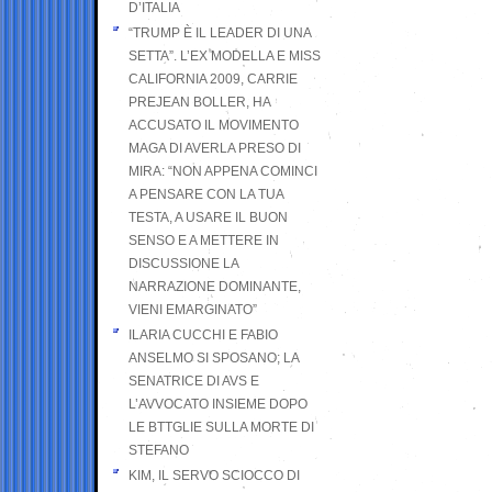
D’ITALIA
“TRUMP È IL LEADER DI UNA
SETTA”. L’EX MODELLA E MISS
CALIFORNIA 2009, CARRIE
PREJEAN BOLLER, HA
ACCUSATO IL MOVIMENTO
MAGA DI AVERLA PRESO DI
MIRA: “NON APPENA COMINCI
A PENSARE CON LA TUA
TESTA, A USARE IL BUON
SENSO E A METTERE IN
DISCUSSIONE LA
NARRAZIONE DOMINANTE,
VIENI EMARGINATO”
ILARIA CUCCHI E FABIO
ANSELMO SI SPOSANO; LA
SENATRICE DI AVS E
L’AVVOCATO INSIEME DOPO
LE BTTGLIE SULLA MORTE DI
STEFANO
KIM, IL SERVO SCIOCCO DI