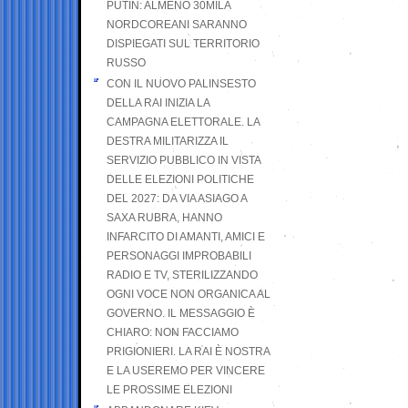
PUTIN: ALMENO 30MILA
NORDCOREANI SARANNO
DISPIEGATI SUL TERRITORIO
RUSSO
CON IL NUOVO PALINSESTO
DELLA RAI INIZIA LA
CAMPAGNA ELETTORALE. LA
DESTRA MILITARIZZA IL
SERVIZIO PUBBLICO IN VISTA
DELLE ELEZIONI POLITICHE
DEL 2027: DA VIA ASIAGO A
SAXA RUBRA, HANNO
INFARCITO DI AMANTI, AMICI E
PERSONAGGI IMPROBABILI
RADIO E TV, STERILIZZANDO
OGNI VOCE NON ORGANICA AL
GOVERNO. IL MESSAGGIO È
CHIARO: NON FACCIAMO
PRIGIONIERI. LA RAI È NOSTRA
E LA USEREMO PER VINCERE
LE PROSSIME ELEZIONI