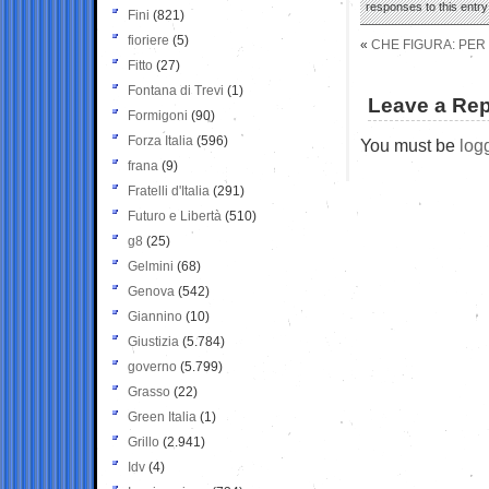
responses to this entr
Fini
(821)
fioriere
(5)
«
CHE FIGURA: PER
Fitto
(27)
Fontana di Trevi
(1)
Leave a Rep
Formigoni
(90)
Forza Italia
(596)
You must be
log
frana
(9)
Fratelli d'Italia
(291)
Futuro e Libertà
(510)
g8
(25)
Gelmini
(68)
Genova
(542)
Giannino
(10)
Giustizia
(5.784)
governo
(5.799)
Grasso
(22)
Green Italia
(1)
Grillo
(2.941)
Idv
(4)