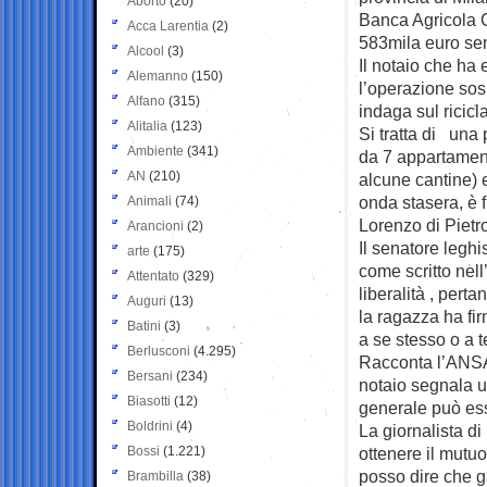
Aborto
(20)
Banca Agricola 
Acca Larentia
(2)
583mila euro se
Alcool
(3)
Il notaio che ha 
Alemanno
(150)
l’operazione sosp
Alfano
(315)
indaga sul ricicl
Alitalia
(123)
Si tratta di una
Ambiente
(341)
da 7 appartament
AN
(210)
alcune cantine) e
onda stasera, è 
Animali
(74)
Lorenzo di Pietr
Arancioni
(2)
Il senatore leghi
arte
(175)
come scritto nell
Attentato
(329)
liberalità , per
Auguri
(13)
la ragazza ha fi
Batini
(3)
a se stesso o a te
Berlusconi
(4.295)
Racconta l’ANSA 
Bersani
(234)
notaio segnala u
Biasotti
(12)
generale può ess
Boldrini
(4)
La giornalista di
Bossi
(1.221)
ottenere il mutuo
posso dire che g
Brambilla
(38)