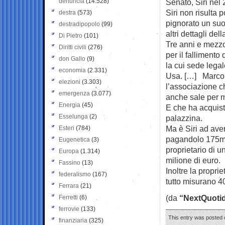
denuncia
(14.528)
Senato, Siri nel 
Siri non risulta
destra
(573)
pignorato un suo
destradipopolo
(99)
altri dettagli del
Di Pietro
(101)
Tre anni e mezzo
Diritti civili
(276)
per il fallimento
don Gallo
(9)
la cui sede lega
economia
(2.331)
Usa. […] Marco L
elezioni
(3.303)
l’associazione ch
emergenza
(3.077)
anche sale per m
Energia
(45)
E che ha acquista
Esselunga
(2)
palazzina.
Ma è Siri ad aver
Esteri
(784)
pagandolo 175mil
Eugenetica
(3)
proprietario di u
Europa
(1.314)
milione di euro.
Fassino
(13)
Inoltre la propri
federalismo
(167)
tutto misurano 40
Ferrara
(21)
(da
“NextQuotid
Ferretti
(6)
ferrovie
(133)
This entry was posted o
finanziaria
(325)