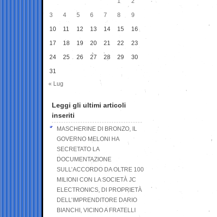
1
2
3
4
5
6
7
8
9
10
11
12
13
14
15
16
17
18
19
20
21
22
23
24
25
26
27
28
29
30
31
« Lug
Leggi gli ultimi articoli
inseriti
MASCHERINE DI BRONZO, IL
GOVERNO MELONI HA
SECRETATO LA
DOCUMENTAZIONE
SULL’ACCORDO DA OLTRE 100
MILIONI CON LA SOCIETÀ JC
ELECTRONICS, DI PROPRIETÀ
DELL’IMPRENDITORE DARIO
BIANCHI, VICINO A FRATELLI