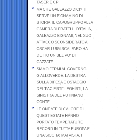
TASER E CP
MA CHE GALEAZZO DICI? TI
SERVE UN BIGNAMINO DI
STORIA. IL CAPOGRUPPO ALLA
CAMERA DI FRATELLI D’ITALIA,
GALEAZZO BIGNAMI, NEL SUO
ATTACCO SCONSIDERATO A
OSCAR LUIGI SCALFARO HA
DETTO UN BEL PO’ DI
CAZZATE
SIAMO FERMI AL GOVERNO
GIALLOVERDE: LA DESTRA
SULLA DIFESA È OSTAGGIO
DEI “PACIFISTI” LEGHISTI, LA
SINISTRA DEL PUTINIANO
CONTE
LE ONDATE DI CALORE DI
QUEST’ESTATE HANNO
PORTATO TEMPERATURE
RECORD IN TUTTA EUROPA E
UNA SICCITA’ MAI VISTA. I