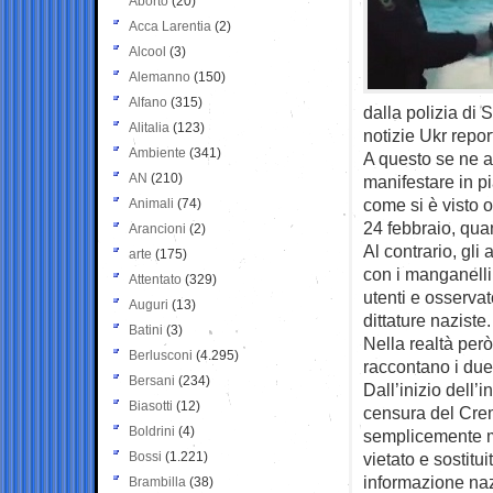
Aborto
(20)
Acca Larentia
(2)
Alcool
(3)
Alemanno
(150)
Alfano
(315)
dalla polizia di 
Alitalia
(123)
notizie Ukr repor
Ambiente
(341)
A questo se ne a
AN
(210)
manifestare in p
come si è visto 
Animali
(74)
24 febbraio, qua
Arancioni
(2)
Al contrario, gli
arte
(175)
con i manganelli
Attentato
(329)
utenti e osserva
Auguri
(13)
dittature naziste.
Batini
(3)
Nella realtà per
Berlusconi
(4.295)
raccontano i due
Bersani
(234)
Dall’inizio dell’
Biasotti
(12)
censura del Crem
Boldrini
(4)
semplicemente mo
Bossi
(1.221)
vietato e sostitu
informazione naz
Brambilla
(38)