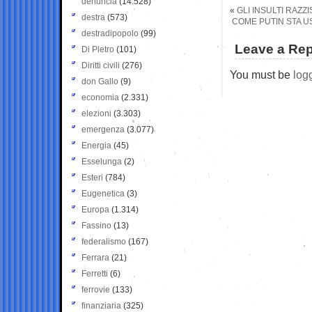
denuncia
(14.528)
«
GLI INSULTI RAZZ
destra
(573)
COME PUTIN STA U
destradipopolo
(99)
Leave a Rep
Di Pietro
(101)
Diritti civili
(276)
You must be
log
don Gallo
(9)
economia
(2.331)
elezioni
(3.303)
emergenza
(3.077)
Energia
(45)
Esselunga
(2)
Esteri
(784)
Eugenetica
(3)
Europa
(1.314)
Fassino
(13)
federalismo
(167)
Ferrara
(21)
Ferretti
(6)
ferrovie
(133)
finanziaria
(325)