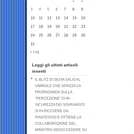
1
2
3
4
5
6
7
8
9
10
11
12
13
14
15
16
17
18
19
20
21
22
23
24
25
26
27
28
29
30
31
« Lug
Leggi gli ultimi articoli
inseriti
IL BLITZ DI SILVIA SALIS AL
VIMINALE CHE SPIAZZA LA
PROPAGANDA SULLA
“PERCEZIONE” DI IN-
SICUREZZA DEI SOVRANISTI:
SI FA RICEVERE DA
PIANTEDOSI E OTTIENE LA
COLLABORAZIONE DEL
MINISTRO SENZA CEDERE SU