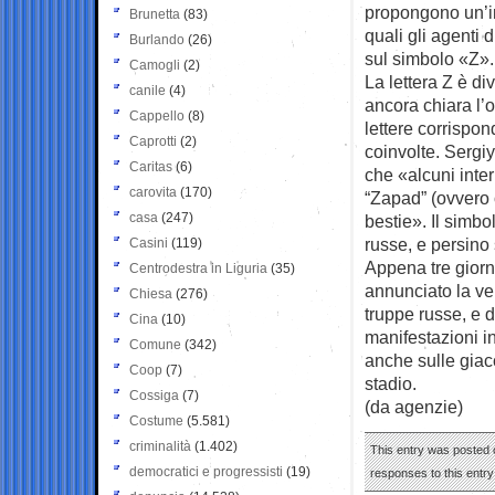
propongono un’im
Brunetta
(83)
quali gli agenti 
Burlando
(26)
sul simbolo «Z».
Camogli
(2)
La lettera Z è d
canile
(4)
ancora chiara l’o
Cappello
(8)
lettere corrispo
Caprotti
(2)
coinvolte. Sergi
Caritas
(6)
che «alcuni inter
carovita
(170)
“Zapad” (ovvero o
casa
(247)
bestie». Il simb
russe, e persino 
Casini
(119)
Appena tre giorni
Centrodestra in Liguria
(35)
annunciato la ven
Chiesa
(276)
truppe russe, e d
Cina
(10)
manifestazioni in
Comune
(342)
anche sulle giac
Coop
(7)
stadio.
Cossiga
(7)
(da agenzie)
Costume
(5.581)
criminalità
(1.402)
This entry was posted 
democratici e progressisti
(19)
responses to this entr