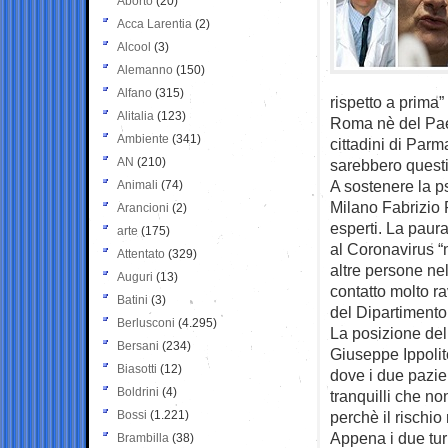
Aborto
(20)
Acca Larentia
(2)
Alcool
(3)
Alemanno
(150)
Alfano
(315)
rispetto a prima”
Alitalia
(123)
Roma nè del Paese
Ambiente
(341)
cittadini di Parm
AN
(210)
sarebbero questi 
A sostenere la ps
Animali
(74)
Milano Fabrizio 
Arancioni
(2)
esperti. La paura
arte
(175)
al Coronavirus “
Attentato
(329)
altre persone nel
Auguri
(13)
contatto molto ra
Batini
(3)
del Dipartimento M
Berlusconi
(4.295)
La posizione del
Bersani
(234)
Giuseppe Ippolit
Biasotti
(12)
dove i due pazien
Boldrini
(4)
tranquilli che non
Bossi
(1.221)
perchè il rischio
Appena i due turi
Brambilla
(38)