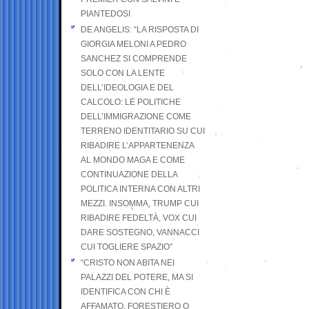
PIANTEDOSI
DE ANGELIS: “LA RISPOSTA DI
GIORGIA MELONI A PEDRO
SANCHEZ SI COMPRENDE
SOLO CON LA LENTE
DELL’IDEOLOGIA E DEL
CALCOLO: LE POLITICHE
DELL’IMMIGRAZIONE COME
TERRENO IDENTITARIO SU CUI
RIBADIRE L’APPARTENENZA
AL MONDO MAGA E COME
CONTINUAZIONE DELLA
POLITICA INTERNA CON ALTRI
MEZZI. INSOMMA, TRUMP CUI
RIBADIRE FEDELTÀ, VOX CUI
DARE SOSTEGNO, VANNACCI
CUI TOGLIERE SPAZIO”
“CRISTO NON ABITA NEI
PALAZZI DEL POTERE, MA SI
IDENTIFICA CON CHI È
AFFAMATO, FORESTIERO O