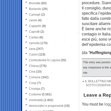
procedure. Siamo 
Brunetta
(83)
Il consiglio, du
Burlando
(26)
specifica l’epide
Camogli
(2)
fatto dalla comit
canile
(4)
suscitare allarmi 
Cappello
(8)
È bene anche rico
Caprotti
(2)
contagio in Itali
Caritas
(6)
esce più, sono ve
carovita
(170)
dell’epidemia co
casa
(247)
(da “
Huffington
Casini
(119)
Centrodestra in Liguria
(35)
This entry was posted 
Chiesa
(276)
any responses to this 
Cina
(10)
site.
Comune
(342)
«
IL BOLLETTINO M
Coop
(7)
SOTTO OSSERVAZ
Cossiga
(7)
Leave a Rep
Costume
(5.581)
criminalità
(1.402)
You must be
log
democratici e progressisti
(19)