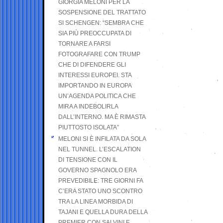
GIORGIA MELONI PER LA
SOSPENSIONE DEL TRATTATO
SI SCHENGEN: “SEMBRA CHE
SIA PIÙ PREOCCUPATA DI
TORNARE A FARSI
FOTOGRAFARE CON TRUMP
CHE DI DIFENDERE GLI
INTERESSI EUROPEI. STA
IMPORTANDO IN EUROPA
UN’AGENDA POLITICA CHE
MIRA A INDEBOLIRLA
DALL’INTERNO. MA È RIMASTA
PIUTTOSTO ISOLATA”
MELONI SI È INFILATA DA SOLA
NEL TUNNEL. L’ESCALATION
DI TENSIONE CON IL
GOVERNO SPAGNOLO ERA
PREVEDIBILE: TRE GIORNI FA
C’ERA STATO UNO SCONTRO
TRA LA LINEA MORBIDA DI
TAJANI E QUELLA DURA DELLA
PREMIER CON SALVINI E