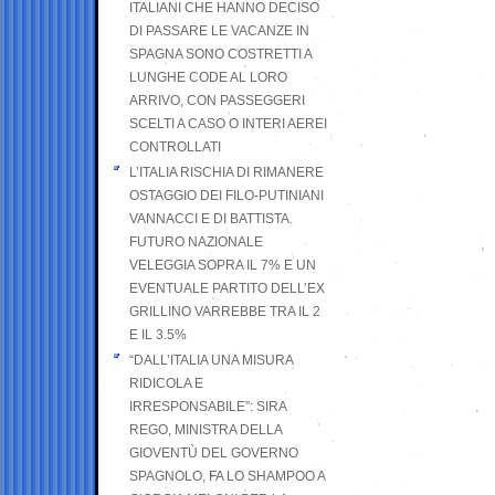
ITALIANI CHE HANNO DECISO
DI PASSARE LE VACANZE IN
SPAGNA SONO COSTRETTI A
LUNGHE CODE AL LORO
ARRIVO, CON PASSEGGERI
SCELTI A CASO O INTERI AEREI
CONTROLLATI
L’ITALIA RISCHIA DI RIMANERE
OSTAGGIO DEI FILO-PUTINIANI
VANNACCI E DI BATTISTA.
FUTURO NAZIONALE
VELEGGIA SOPRA IL 7% E UN
EVENTUALE PARTITO DELL’EX
GRILLINO VARREBBE TRA IL 2
E IL 3.5%
“DALL’ITALIA UNA MISURA
RIDICOLA E
IRRESPONSABILE”: SIRA
REGO, MINISTRA DELLA
GIOVENTÙ DEL GOVERNO
SPAGNOLO, FA LO SHAMPOO A