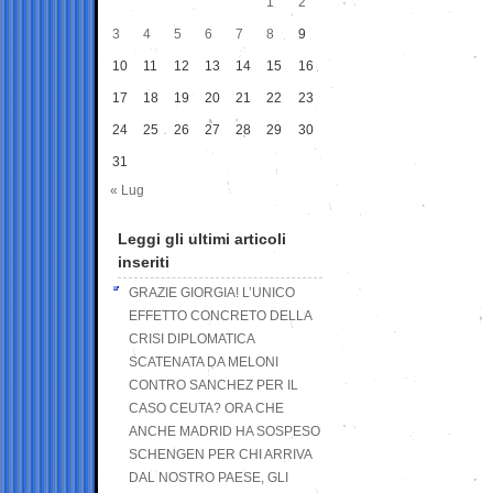
1
2
3
4
5
6
7
8
9
10
11
12
13
14
15
16
17
18
19
20
21
22
23
24
25
26
27
28
29
30
31
« Lug
Leggi gli ultimi articoli
inseriti
GRAZIE GIORGIA! L’UNICO
EFFETTO CONCRETO DELLA
CRISI DIPLOMATICA
SCATENATA DA MELONI
CONTRO SANCHEZ PER IL
CASO CEUTA? ORA CHE
ANCHE MADRID HA SOSPESO
SCHENGEN PER CHI ARRIVA
DAL NOSTRO PAESE, GLI