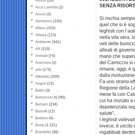
Aborto
(20)
SENZA RISORS
Acca Larentia
(2)
Alcool
(3)
Si rischia sempre
Alemanno
(150)
quel
che si è so
Alfano
(315)
leghisti con l’au
Alitalia
(123)
nella vita vera, 
Ambiente
(341)
veti delle burocr
AN
(210)
alleati di governo
mano che superav
Animali
(74)
del Carroccio si
Arancioni
(2)
rimane, oggi, è 
arte
(175)
dalla rivoluzione
Attentato
(329)
Fa uno strano effe
Auguri
(13)
Regione della Le
Batini
(3)
mese fa con Calde
Berlusconi
(4.295)
cui ha iniziato 
Bersani
(234)
depotenziata sopr
Biasotti
(12)
salute”.
Boldrini
(4)
I leghisti voleva
Bossi
(1.221)
invece, è uscito 
ingabbiati dentro
Brambilla
(38)