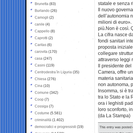
statale e senza r
Brunetta
(83)
Il nuovo governat
Burlando
(26)
dell’autonomia n
Camogli
(2)
milioni di euro».
canile
(4)
più.Non è così. 
Cappello
(8)
La cifra nasce da
Caprotti
(2)
fondi sanitari in
Caritas
(6)
proposta iniziale 
carovita
(170)
collegare struttu
casa
(247)
attraverso leggi 
Il presidente del
Casini
(119)
Camera, offre un
Centrodestra in Liguria
(35)
materia sanitari
Chiesa
(276)
non autonoma, p
Cina
(10)
Insomma, si è tr
Comune
(342)
tra lo Stato e l
Coop
(7)
ora i leghisti pa
Cossiga
(7)
loro sconforto, i
Costume
(5.581)
(da La Stampa)
criminalità
(1.402)
democratici e progressisti
(19)
This entry was posted o