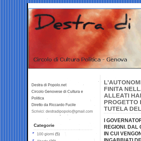
L’AUTONOMI
Destra di Popolo.net
FINITA NEL
Circolo Genovese di Cultura e
ALLEATI HA
Politica
PROGETTO 
Diretto da Riccardo Fucile
TUTELA DE
Scrivici: destradipopolo@gmail.com
I GOVERNATOR
Categorie
REGIONI. DAL 
IN CUI VENGO
100 giorni
(5)
INGABBIATI DE