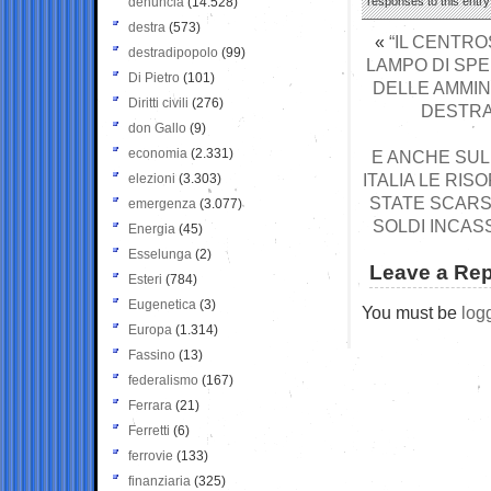
denuncia
(14.528)
responses to this entr
destra
(573)
«
“IL CENTR
destradipopolo
(99)
LAMPO DI SPE
Di Pietro
(101)
DELLE AMMINI
Diritti civili
(276)
DESTRA”
don Gallo
(9)
economia
(2.331)
E ANCHE SUL 
ITALIA LE RI
elezioni
(3.303)
STATE SCARSE:
emergenza
(3.077)
SOLDI INCAS
Energia
(45)
Esselunga
(2)
Leave a Rep
Esteri
(784)
Eugenetica
(3)
You must be
log
Europa
(1.314)
Fassino
(13)
federalismo
(167)
Ferrara
(21)
Ferretti
(6)
ferrovie
(133)
finanziaria
(325)