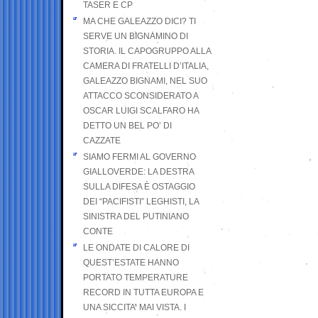
TASER E CP
MA CHE GALEAZZO DICI? TI
SERVE UN BIGNAMINO DI
STORIA. IL CAPOGRUPPO ALLA
CAMERA DI FRATELLI D’ITALIA,
GALEAZZO BIGNAMI, NEL SUO
ATTACCO SCONSIDERATO A
OSCAR LUIGI SCALFARO HA
DETTO UN BEL PO’ DI
CAZZATE
SIAMO FERMI AL GOVERNO
GIALLOVERDE: LA DESTRA
SULLA DIFESA È OSTAGGIO
DEI “PACIFISTI” LEGHISTI, LA
SINISTRA DEL PUTINIANO
CONTE
LE ONDATE DI CALORE DI
QUEST’ESTATE HANNO
PORTATO TEMPERATURE
RECORD IN TUTTA EUROPA E
UNA SICCITA’ MAI VISTA. I