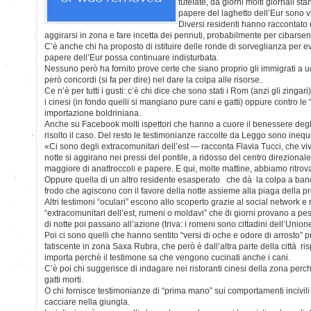
tutelate, da giorni molti giornali st
papere del laghetto dell’Eur sono v
Diversi residenti hanno raccontato d
aggirarsi in zona e fare incetta dei pennuti, probabilmente per cibarsen
C’è anche chi ha proposto di istituire delle ronde di sorveglianza per e
papere dell’Eur possa continuare indisturbata.
Nessuno però ha fornito prove certe che siano proprio gli immigrati a uc
però concordi (si fa per dire) nel dare la colpa alle risorse.
Ce n’è per tutti i gusti: c’è chi dice che sono stati i Rom (anzi gli zingari
i cinesi (in fondo quelli si mangiano pure cani e gatti) oppure contro le 
importazione boldriniana.
Anche su Facebook molti ispettori che hanno a cuore il benessere deg
risolto il caso. Del resto le testimonianze raccolte da Leggo sono inequi
«Ci sono degli extracomunitari dell’est — racconta Flavia Tucci, che vi
notte si aggirano nei pressi del pontile, a ridosso del centro direzionale
maggiore di anattroccoli e papere. E qui, molte mattine, abbiamo ritrov
Oppure quella di un altro residente esasperato che dà la colpa a bande
frodo che agiscono con il favore della notte assieme alla piaga della pr
Altri testimoni “oculari” escono allo scoperto grazie al social network e 
“extracomunitari dell’est, rumeni o moldavi” che di giorni provano a pe
di notte poi passano all’azione (triva: i romeni sono cittadini dell’Unio
Poi ci sono quelli che hanno sentito “versi di oche e odore di arrosto” 
fatiscente in zona Saxa Rubra, che però è dall’altra parte della città ri
importa perchè il testimone sa che vengono cucinati anche i cani.
C’è poi chi suggerisce di indagare nei ristoranti cinesi della zona perc
gatti morti.
O chi fornisce testimonianze di “prima mano” sui comportamenti incivili 
cacciare nella giungla.