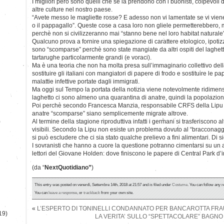
I migliori però sono quelli che se la prendono con i buonisti, colpevoli 
altre culture nel nostro paese.
“Avete messo le magliette rosse? E adesso non vi lamentate se vi viene 
o il pappagallo”. Queste cose a casa loro non gliele permetterebbero, 
perchè non si civilizzeranno mai “stanno bene nel loro habitat naturale”
Qualcuno prova a fornire una spiegazione di carattere etologico, ipoti
sono “scomparse” perchè sono state mangiate da altri ospiti del laghe
tartarughe particolarmente grandi (e voraci).
Ma è una teoria che non ha molta presa sull’immaginario collettivo dell
sostituire gli italiani con mangiatori di papere di frodo e sostituire le 
malattie infettive portate dagli immigrati.
Ma oggi sul Tempo la portata della notizia viene notevolmente ridimens
laghetto ci sono almeno una quarantina di anatre, quindi la popolazion
Poi perchè secondo Francesca Manzia, responsabile CRFS della Lipu 
anatre “scomparse” siano semplicemente migrate altrove.
)
Al termine della stagione riproduttiva infatti i germani si trasferiscono
visibili. Secondo la Lipu non esiste un problema dovuto al “bracconagg
si può escludere che ci sia stato qualche prelievo a fini alimentari. Di 
I sovranisti che hanno a cuore la questione potranno cimentarsi su un a
lettori del Giovane Holden: dove finiscono le papere di Central Park d’
(da “
NextQuotidiano”
)
This entry was posted on venerdì, Settembre 14th, 2018 at 21:57 and is filed under
Costume
. You can follow any r
You can
leave a response
, or
trackback
from your own site.
«
L’ESPERTO DI TONINELLI CONDANNATO PER BANCAROTTA FR
19)
LA VERITA’ SULLO “SPETTACOLARE” BAGNO D