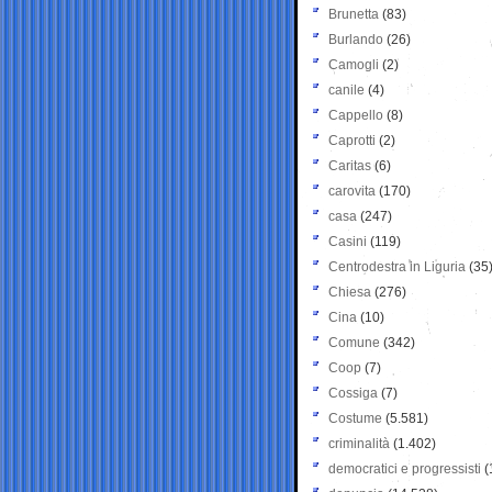
Brunetta
(83)
Burlando
(26)
Camogli
(2)
canile
(4)
Cappello
(8)
Caprotti
(2)
Caritas
(6)
carovita
(170)
casa
(247)
Casini
(119)
Centrodestra in Liguria
(35
Chiesa
(276)
Cina
(10)
Comune
(342)
Coop
(7)
Cossiga
(7)
Costume
(5.581)
criminalità
(1.402)
democratici e progressisti
(