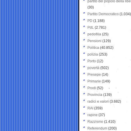
partito del popolo della libe
(30)
Partito Democratico
(1.034)
PD
(1.188)
PdL
(2.781)
pedofilia
(25)
Pensioni
(129)
Politica
(40.852)
polizia
(253)
Porto
(12)
povertà
(502)
Presepe
(14)
Primarie
(149)
Prodi
(52)
Provincia
(139)
radici e valori
(3.682)
RAI
(359)
rapine
(37)
Razzismo
(1.410)
Referendum
(200)