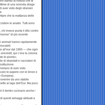
anno dando la notizia che le
ittime di una orrenda strage
i aver visto degli stranieri
e.
vitare che la mattanza delle
cidere le anatre. Tutti sono
), chi invece punta il dito contro
“risorse” di più recente
li animali hanno rapidamente
vocabili:
ve all’eur dal 1960 — che ogni
 unicredit, qui c’era la colonia
ato le piume».
 di sbandati e cacciatori di
ostituzione.
rivelano di aver visto
scare le papere con le lenze e
ne Europea).
provenire da uno stabile
spetto al lago dell’Eur. Ma poco
hè lì dentro cucinano anche i
di questi selvaggi abituati a