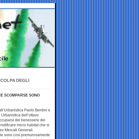
 COLPA DEGLI
TRE SCOMPARSE SONO
all’Urbanistica Paolo Berdini e
Urbanistica dell’ottavo
eoccuparsi del benessere dei
idificare micro habitat che si
 ex Mercati Generali.
tale sono così premurosamente