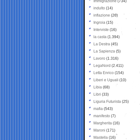
Immigrazione
(734)
indulto
(14)
inflazione
(26)
Ingroia
(15)
Interviste
(16)
la casta
(1.394)
La Destra
(45)
La Sapienza
(5)
Lavoro
(1.316)
LegaNord
(2.411)
Letta Enrico
(154)
Liberi e Uguali
(10)
Libia
(68)
Libri
(33)
Liguria Futurista
(25)
mafia
(543)
manifesto
(7)
Margherita
(16)
Maroni
(171)
Mastella
(16)