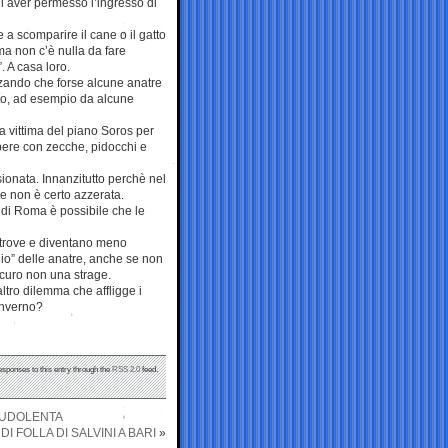
di aver permesso l’ingresso di
a scomparire il cane o il gatto
ma non c’è nulla da fare
. A casa loro.
zzando che forse alcune anatre
tto, ad esempio da alcune
a vittima del piano Soros per
papere con zecche, pidocchi e
ionata. Innanzitutto perchè nel
e non è certo azzerata.
di Roma è possibile che le
 altrove e diventano meno
io” delle anatre, anche se non
sicuro non una strage.
ltro dilemma che affligge i
inverno?
esponses to this entry through the
RSS 2.0
feed.
AUDOLENTA
I FOLLA DI SALVINI A BARI
»