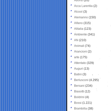
Aborto
(20)
Acca Larentia
(2)
Alcool
(3)
Alemanno
(150)
Alfano
(315)
Alitalia
(123)
Ambiente
(341)
AN
(210)
Animali
(74)
Arancioni
(2)
arte
(175)
Attentato
(329)
Auguri
(13)
Batini
(3)
Berlusconi
(4.295)
Bersani
(234)
Biasotti
(12)
Boldrini
(4)
Bossi
(1.221)
Brambilla
(38)