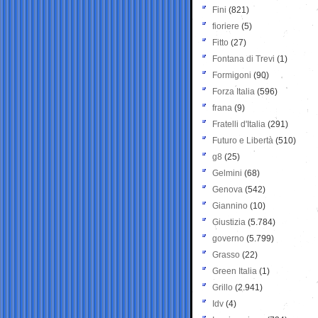
Fini
(821)
fioriere
(5)
Fitto
(27)
Fontana di Trevi
(1)
Formigoni
(90)
Forza Italia
(596)
frana
(9)
Fratelli d'Italia
(291)
Futuro e Libertà
(510)
g8
(25)
Gelmini
(68)
Genova
(542)
Giannino
(10)
Giustizia
(5.784)
governo
(5.799)
Grasso
(22)
Green Italia
(1)
Grillo
(2.941)
Idv
(4)