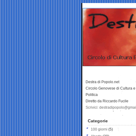
Destra di Popolo.net
Circolo Genovese di Cultura e
Politica
Diretto da Riccardo Fucile
Scrivici: destradipopolo@gma
Categorie
100 giorni
(5)