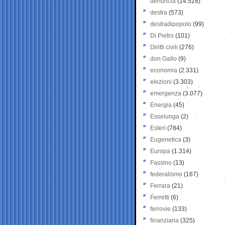
denuncia
(14.528)
destra
(573)
destradipopolo
(99)
Di Pietro
(101)
Diritti civili
(276)
don Gallo
(9)
economia
(2.331)
elezioni
(3.303)
emergenza
(3.077)
Energia
(45)
Esselunga
(2)
Esteri
(784)
Eugenetica
(3)
Europa
(1.314)
Fassino
(13)
federalismo
(167)
Ferrara
(21)
Ferretti
(6)
ferrovie
(133)
finanziaria
(325)