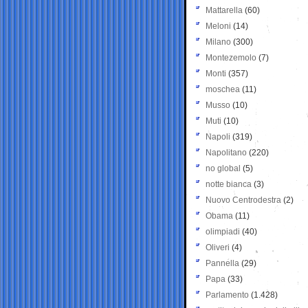
Mattarella
(60)
Meloni
(14)
Milano
(300)
Montezemolo
(7)
Monti
(357)
moschea
(11)
Musso
(10)
Muti
(10)
Napoli
(319)
Napolitano
(220)
no global
(5)
notte bianca
(3)
Nuovo Centrodestra
(2)
Obama
(11)
olimpiadi
(40)
Oliveri
(4)
Pannella
(29)
Papa
(33)
Parlamento
(1.428)