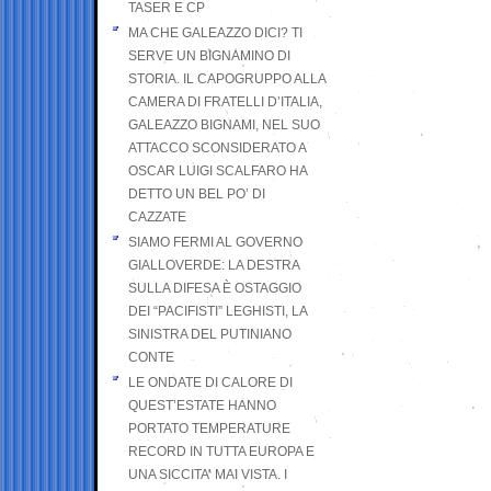
TASER E CP
MA CHE GALEAZZO DICI? TI
SERVE UN BIGNAMINO DI
STORIA. IL CAPOGRUPPO ALLA
CAMERA DI FRATELLI D’ITALIA,
GALEAZZO BIGNAMI, NEL SUO
ATTACCO SCONSIDERATO A
OSCAR LUIGI SCALFARO HA
DETTO UN BEL PO’ DI
CAZZATE
SIAMO FERMI AL GOVERNO
GIALLOVERDE: LA DESTRA
SULLA DIFESA È OSTAGGIO
DEI “PACIFISTI” LEGHISTI, LA
SINISTRA DEL PUTINIANO
CONTE
LE ONDATE DI CALORE DI
QUEST’ESTATE HANNO
PORTATO TEMPERATURE
RECORD IN TUTTA EUROPA E
UNA SICCITA’ MAI VISTA. I