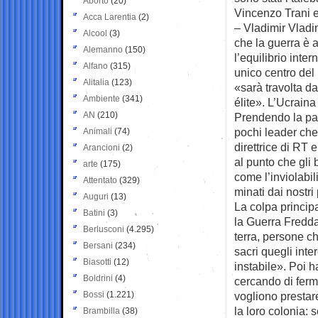
Aborto
(20)
Vincenzo Trani e
Acca Larentia
(2)
– Vladimir Vladi
Alcool
(3)
che la guerra è a
Alemanno
(150)
l’equilibrio inte
Alfano
(315)
unico centro del
Alitalia
(123)
«sarà travolta d
Ambiente
(341)
élite». L’Ucraina
AN
(210)
Prendendo la pa
pochi leader che 
Animali
(74)
direttrice di RT
Arancioni
(2)
al punto che gli 
arte
(175)
come l’inviolabil
Attentato
(329)
minati dai nostri
Auguri
(13)
La colpa princip
Batini
(3)
la Guerra Fredda,
Berlusconi
(4.295)
terra, persone c
Bersani
(234)
sacri quegli inte
Biasotti
(12)
instabile». Poi ha
Boldrini
(4)
cercando di ferma
Bossi
(1.221)
vogliono prestare
la loro colonia: 
Brambilla
(38)