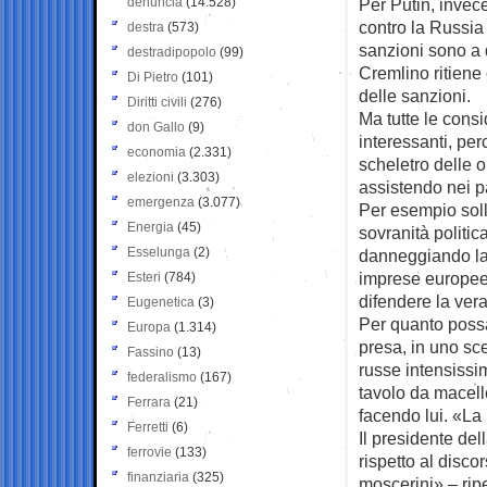
denuncia
(14.528)
Per Putin, invec
contro la Russia
destra
(573)
sanzioni sono a d
destradipopolo
(99)
Cremlino ritiene
Di Pietro
(101)
delle sanzioni.
Diritti civili
(276)
Ma tutte le cons
don Gallo
(9)
interessanti, p
economia
(2.331)
scheletro delle 
elezioni
(3.303)
assistendo nei pa
emergenza
(3.077)
Per esempio solle
Energia
(45)
sovranità politic
Esselunga
(2)
danneggiando la 
imprese europee 
Esteri
(784)
difendere la ver
Eugenetica
(3)
Per quanto possa
Europa
(1.314)
presa, in uno s
Fassino
(13)
russe intensissim
federalismo
(167)
tavolo da macell
Ferrara
(21)
facendo lui. «La
Ferretti
(6)
Il presidente de
ferrovie
(133)
rispetto al disco
finanziaria
(325)
moscerini» – ripe