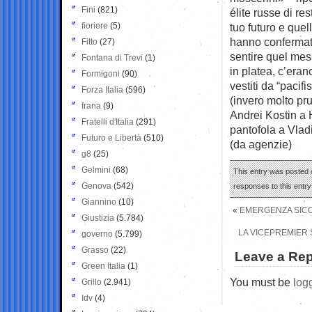
Fini
(821)
élite russe di re
fioriere
(5)
tuo futuro e quell
hanno confermato
Fitto
(27)
sentire quel mes
Fontana di Trevi
(1)
in platea, c’eran
Formigoni
(90)
vestiti da “pacifi
Forza Italia
(596)
(invero molto pru
frana
(9)
Andrei Kostin a 
Fratelli d'Italia
(291)
pantofola a Vlad
Futuro e Libertà
(510)
(da agenzie)
g8
(25)
Gelmini
(68)
This entry was posted 
Genova
(542)
responses to this entr
Giannino
(10)
«
EMERGENZA SICCI
Giustizia
(5.784)
LA VICEPREMIER S
governo
(5.799)
Grasso
(22)
Leave a Rep
Green Italia
(1)
You must be
log
Grillo
(2.941)
Idv
(4)