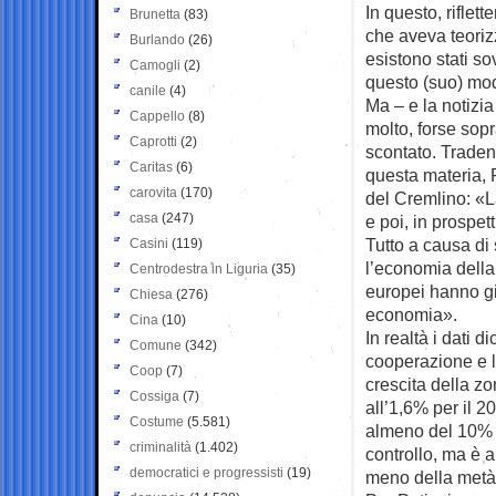
In questo, riflet
Brunetta
(83)
che aveva teoriz
Burlando
(26)
esistono stati so
Camogli
(2)
questo (suo) mo
canile
(4)
Ma – e la notizia
Cappello
(8)
molto, forse sop
Caprotti
(2)
scontato. Traden
Caritas
(6)
questa materia,
carovita
(170)
del Cremlino: «L
casa
(247)
e poi, in prospett
Tutto a causa di 
Casini
(119)
l’economia della
Centrodestra in Liguria
(35)
europei hanno gi
Chiesa
(276)
economia».
Cina
(10)
In realtà i dati 
Comune
(342)
cooperazione e lo
Coop
(7)
crescita della z
Cossiga
(7)
all’1,6% per il 
Costume
(5.581)
almeno del 10% q
criminalità
(1.402)
controllo, ma è 
democratici e progressisti
(19)
meno della metà