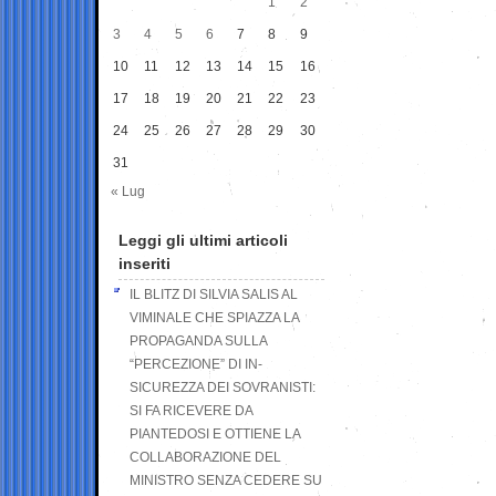
1
2
3
4
5
6
7
8
9
10
11
12
13
14
15
16
17
18
19
20
21
22
23
24
25
26
27
28
29
30
31
« Lug
Leggi gli ultimi articoli
inseriti
IL BLITZ DI SILVIA SALIS AL
VIMINALE CHE SPIAZZA LA
PROPAGANDA SULLA
“PERCEZIONE” DI IN-
SICUREZZA DEI SOVRANISTI:
SI FA RICEVERE DA
PIANTEDOSI E OTTIENE LA
COLLABORAZIONE DEL
MINISTRO SENZA CEDERE SU