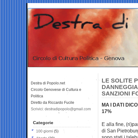
LE SOLITE 
Destra di Popolo.net
DANNEGGIA
Circolo Genovese di Cultura e
SANZIONI F
Politica
Diretto da Riccardo Fucile
MA I DATI DIC
Scrivici: destradipopolo@gmail.com
17%
Categorie
E alla fine, (ri)
di
San Pietrobur
100 giorni
(5)
sono stati i tale