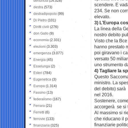
denuncia
(14.528)
scendere. E vada
destra
(573)
234. Se non comi
destradipopolo
(99)
elevato.
Di Pietro
(101)
3) L’Europa cos
Diritti civili
(276)
La linea della Ge
don Gallo
(9)
nostro debito pub
economia
(2.331)
Visto che la Bce
hanno prestato m
elezioni
(3.303)
poi giravano i cap
emergenza
(3.077)
versato 50 miliar
Energia
(45)
uno strumento da
Esselunga
(2)
4) Tagliare la 
Esteri
(784)
Questo Saccomann
Eugenetica
(3)
ministro. La spes
Europa
(1.314)
del debito) sarà
Fassino
(13)
nel 2016.
federalismo
(167)
Sostenere, come
Ferrara
(21)
accorgerà se si t
Al massimo si ri
Ferretti
(6)
che riducano il p
ferrovie
(133)
finanziarie polit
finanziaria
(325)