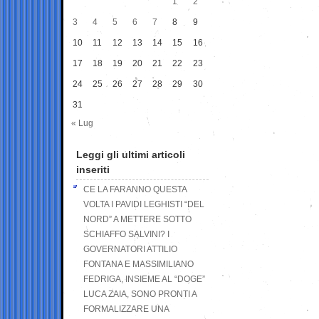
1
2
3
4
5
6
7
8
9
10
11
12
13
14
15
16
17
18
19
20
21
22
23
24
25
26
27
28
29
30
31
« Lug
Leggi gli ultimi articoli
inseriti
CE LA FARANNO QUESTA
VOLTA I PAVIDI LEGHISTI “DEL
NORD” A METTERE SOTTO
SCHIAFFO SALVINI? I
GOVERNATORI ATTILIO
FONTANA E MASSIMILIANO
FEDRIGA, INSIEME AL “DOGE”
LUCA ZAIA, SONO PRONTI A
FORMALIZZARE UNA