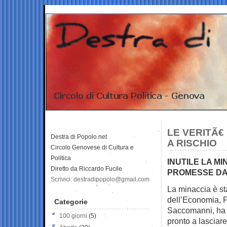
LE VERITÃ€
Destra di Popolo.net
A RISCHIO
Circolo Genovese di Cultura e
Politica
INUTILE LA MI
Diretto da Riccardo Fucile
PROMESSE D
Scrivici: destradipopolo@gmail.com
La minaccia è st
dell’Economia, F
Categorie
Saccomanni, ha 
100 giorni
(5)
pronto a lascia