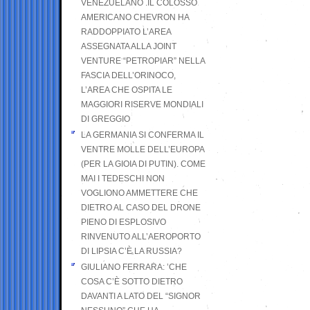
VENEZUELANO .IL COLOSSO
AMERICANO CHEVRON HA
RADDOPPIATO L’AREA
ASSEGNATA ALLA JOINT
VENTURE “PETROPIAR” NELLA
FASCIA DELL’ORINOCO,
L’AREA CHE OSPITA LE
MAGGIORI RISERVE MONDIALI
DI GREGGIO
LA GERMANIA SI CONFERMA IL
VENTRE MOLLE DELL’EUROPA
(PER LA GIOIA DI PUTIN). COME
MAI I TEDESCHI NON
VOGLIONO AMMETTERE CHE
DIETRO AL CASO DEL DRONE
PIENO DI ESPLOSIVO
RINVENUTO ALL’AEROPORTO
DI LIPSIA C’È LA RUSSIA?
GIULIANO FERRARA: ’CHE
COSA C’È SOTTO DIETRO
DAVANTI A LATO DEL “SIGNOR