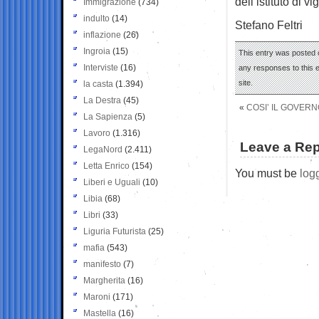
dell’istituto di vi
Immigrazione
(734)
indulto
(14)
Stefano Feltri
inflazione
(26)
Ingroia
(15)
This entry was posted o
Interviste
(16)
any responses to this 
site.
la casta
(1.394)
La Destra
(45)
«
COSI’ IL GOVERN
La Sapienza
(5)
Lavoro
(1.316)
Leave a Rep
LegaNord
(2.411)
Letta Enrico
(154)
You must be
log
Liberi e Uguali
(10)
Libia
(68)
Libri
(33)
Liguria Futurista
(25)
mafia
(543)
manifesto
(7)
Margherita
(16)
Maroni
(171)
Mastella
(16)