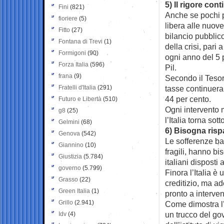
5) Il rigore con
Fini
(821)
Anche se pochi p
fioriere
(5)
libera alle nuove
Fitto
(27)
bilancio pubblico
Fontana di Trevi
(1)
della crisi, pari 
Formigoni
(90)
ogni anno del 5 p
Forza Italia
(596)
Pil.
frana
(9)
Secondo il Tesor
Fratelli d'Italia
(291)
tasse continuera
44 per cento.
Futuro e Libertà
(510)
Ogni intervento me
g8
(25)
l’Italia torna sot
Gelmini
(68)
6) Bisogna rispa
Genova
(542)
Le sofferenze ba
Giannino
(10)
fragili, hanno bi
Giustizia
(5.784)
italiani disposti 
governo
(5.799)
Finora l’Italia 
Grasso
(22)
creditizio, ma a
Green Italia
(1)
pronto a interven
Grillo
(2.941)
Come dimostra l’
un trucco del gov
Idv
(4)