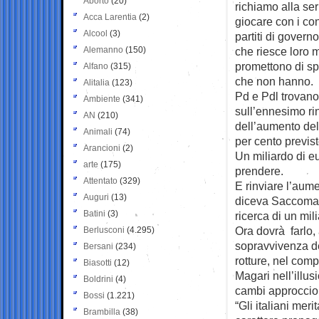
Aborto
(20)
richiamo alla ser
Acca Larentia
(2)
giocare con i cont
Alcool
(3)
partiti di govern
Alemanno
(150)
che riesce loro 
promettono di sp
Alfano
(315)
che non hanno.
Alitalia
(123)
Pd e Pdl trovano
Ambiente
(341)
sull’ennesimo ri
AN
(210)
dell’aumento dell
Animali
(74)
per cento previst
Arancioni
(2)
Un miliardo di e
arte
(175)
prendere.
Attentato
(329)
E rinviare l’aum
Auguri
(13)
diceva Saccomann
Batini
(3)
ricerca di un mil
Ora dovrà farlo,
Berlusconi
(4.295)
sopravvivenza de
Bersani
(234)
rotture, nel comp
Biasotti
(12)
Magari nell’illu
Boldrini
(4)
cambi approccio e
Bossi
(1.221)
“Gli italiani me
Brambilla
(38)