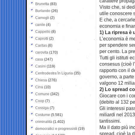
carattere propa
Brunetta
(83)
Visto che, si ded
Burlando
(26)
utile conoscere s
Camogli
(2)
E che, a cercarl
canile
(4)
economia e finan
Cappello
(8)
1) La ripresa è 
L’economia è men
Caprotti
(2)
per spendere sen
Caritas
(6)
per cento. La pr
carovita
(170)
Tutti gli istituti
casa
(247)
consesus (cioè l’
Casini
(119)
rapporto con il d
Centrodestra in Liguria
(35)
governo, a parte 
Chiesa
(276)
valgono 12 miliar
Cina
(10)
2) Lo spread co
Comune
(342)
Giocare con i co
Coop
(7)
(debito al 132 pe
Gli interessi pa
Cossiga
(7)
miliardi nel 201
Costume
(5.581)
tantissimi.
criminalità
(1.402)
Ma il dato più in
democratici e progressisti
(19)
spread, cioè la d