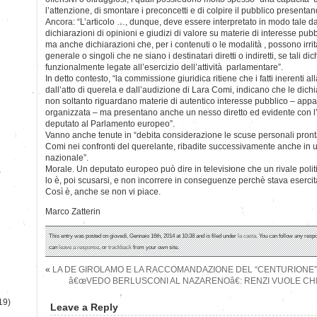
l’attenzione, di smontare i preconcetti e di colpire il pubblico presentando
Ancora: “L’articolo …, dunque, deve essere interpretato in modo tale d
dichiarazioni di opinioni e giudizi di valore su materie di interesse pubbl
ma anche dichiarazioni che, per i contenuti o le modalità , possono irrit
generale o singoli che ne siano i destinatari diretti o indiretti, se tali d
funzionalmente legate all’esercizio dell’attività parlamentare”.
In detto contesto, “la commissione giuridica ritiene che i fatti inerenti a
dall’atto di querela e dall’audizione di Lara Comi, indicano che le dich
non soltanto riguardano materie di autentico interesse pubblico – appalt
organizzata – ma presentano anche un nesso diretto ed evidente con l’e
deputato al Parlamento europeo”.
Vanno anche tenute in “debita considerazione le scuse personali pront
Comi nei confronti del querelante, ribadite successivamente anche in un
nazionale”.
Morale. Un deputato europeo può dire in televisione che un rivale poli
)
lo è, poi scusarsi, e non incorrere in conseguenze perchè stava esercita
Così è, anche se non vi piace.
Marco Zatterin
This entry was posted on giovedì, Gennaio 16th, 2014 at 10:38 and is filed under
la casta
. You can follow any respo
can
leave a response
, or
trackback
from your own site.
«
LA DE GIROLAMO E LA RACCOMANDAZIONE DEL “CENTURIONE”
â€œVEDO BERLUSCONI AL NAZARENOâ€: RENZI VUOLE CH
19)
Leave a Reply