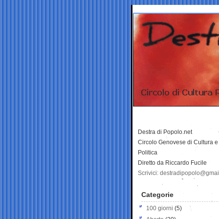
Destra di Popolo.net
Circolo Genovese di Cultura e
Politica
Diretto da Riccardo Fucile
Scrivici: destradipopolo@gma
Categorie
100 giorni
(5)