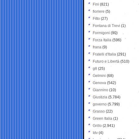
Fini
(821)
fioriere
(5)
Fitto
(27)
Fontana di Trevi
(1)
Formigoni
(90)
Forza Italia
(596)
frana
(9)
Fratelli d'Italia
(291)
Futuro e Libertà
(510)
g8
(25)
Gelmini
(68)
Genova
(542)
Giannino
(10)
Giustizia
(5.784)
governo
(5.799)
Grasso
(22)
Green Italia
(1)
Grillo
(2.941)
Idv
(4)