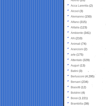
Aborto
(20)
Acca Larentia
(2)
Alcool
(3)
Alemanno
(150)
Alfano
(315)
Alitalia
(123)
Ambiente
(341)
AN
(210)
Animali
(74)
Arancioni
(2)
arte
(175)
Attentato
(329)
Auguri
(13)
Batini
(3)
Berlusconi
(4.295)
Bersani
(234)
Biasotti
(12)
Boldrini
(4)
Bossi
(1.221)
Brambilla
(38)