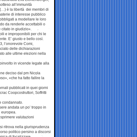
 sotteso all’immunità
…) è la libertà dei membri di
aterie di interesse pubblico
bbligati a modellare le loro
do da renderle accettabili o
 citato in giudizio».
ili e improponibili per chi le
nte. E’ giusto e bello così.
13, l’onorevole Comi,
ciato delle dichiarazioni
ato alle ultime elezioni nella
oinvolto in vicende legate alla
ione deciso dal pm Nicola
», «che ha fatto fallire la
rnali pubblicati in quei giorni
rac Coopcostruttori, Soffritti
me condannato.
ssere andata un po’ troppo in
tà europea.
esprimere valutazioni
si ritrova nella giurisprudenza
orso politico persino a discorsi
nica di focalizzare