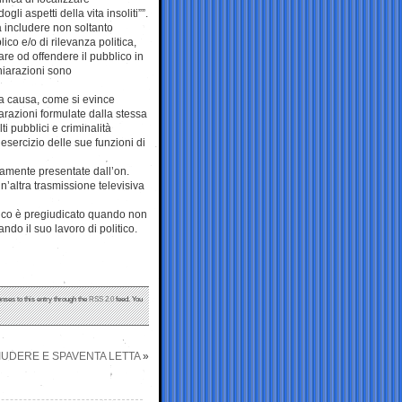
gli aspetti della vita insoliti””.
a includere non soltanto
ico e/o di rilevanza politica,
are od offendere il pubblico in
ichiarazioni sono
lla causa, come si evince
iarazioni formulate dalla stessa
i pubblici e criminalità
sercizio delle sue funzioni di
amente presentate dall’on.
’altra trasmissione televisiva
tico è pregiudicato quando non
ndo il suo lavoro di politico.
nses to this entry through the
RSS 2.0
feed. You
IUDERE E SPAVENTA LETTA
»