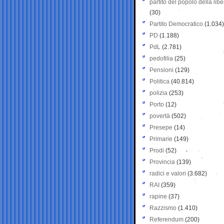
partito del popolo della libe
(30)
Partito Democratico
(1.034)
PD
(1.188)
PdL
(2.781)
pedofilia
(25)
Pensioni
(129)
Politica
(40.814)
polizia
(253)
Porto
(12)
povertà
(502)
Presepe
(14)
Primarie
(149)
Prodi
(52)
Provincia
(139)
radici e valori
(3.682)
RAI
(359)
rapine
(37)
Razzismo
(1.410)
Referendum
(200)