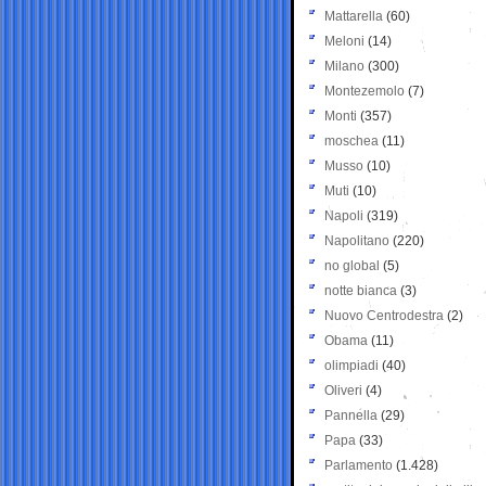
Mattarella
(60)
Meloni
(14)
Milano
(300)
Montezemolo
(7)
Monti
(357)
moschea
(11)
Musso
(10)
Muti
(10)
Napoli
(319)
Napolitano
(220)
no global
(5)
notte bianca
(3)
Nuovo Centrodestra
(2)
Obama
(11)
olimpiadi
(40)
Oliveri
(4)
Pannella
(29)
Papa
(33)
Parlamento
(1.428)