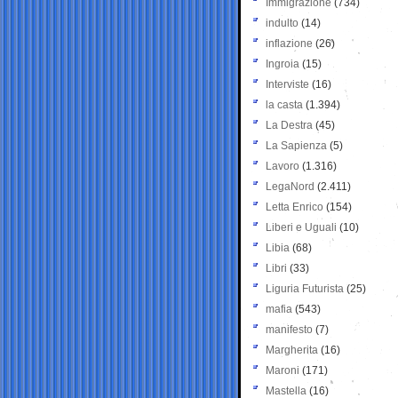
Immigrazione
(734)
indulto
(14)
inflazione
(26)
Ingroia
(15)
Interviste
(16)
la casta
(1.394)
La Destra
(45)
La Sapienza
(5)
Lavoro
(1.316)
LegaNord
(2.411)
Letta Enrico
(154)
Liberi e Uguali
(10)
Libia
(68)
Libri
(33)
Liguria Futurista
(25)
mafia
(543)
manifesto
(7)
Margherita
(16)
Maroni
(171)
Mastella
(16)