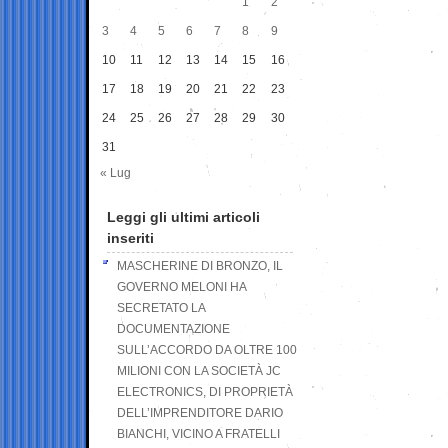
1
2
3
4
5
6
7
8
9
10
11
12
13
14
15
16
17
18
19
20
21
22
23
24
25
26
27
28
29
30
31
« Lug
Leggi gli ultimi articoli
inseriti
MASCHERINE DI BRONZO, IL
GOVERNO MELONI HA
SECRETATO LA
DOCUMENTAZIONE
SULL’ACCORDO DA OLTRE 100
MILIONI CON LA SOCIETÀ JC
ELECTRONICS, DI PROPRIETÀ
DELL’IMPRENDITORE DARIO
BIANCHI, VICINO A FRATELLI