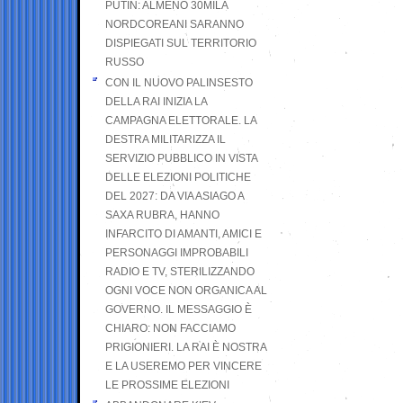
PUTIN: ALMENO 30MILA
NORDCOREANI SARANNO
DISPIEGATI SUL TERRITORIO
RUSSO
CON IL NUOVO PALINSESTO
DELLA RAI INIZIA LA
CAMPAGNA ELETTORALE. LA
DESTRA MILITARIZZA IL
SERVIZIO PUBBLICO IN VISTA
DELLE ELEZIONI POLITICHE
DEL 2027: DA VIA ASIAGO A
SAXA RUBRA, HANNO
INFARCITO DI AMANTI, AMICI E
PERSONAGGI IMPROBABILI
RADIO E TV, STERILIZZANDO
OGNI VOCE NON ORGANICA AL
GOVERNO. IL MESSAGGIO È
CHIARO: NON FACCIAMO
PRIGIONIERI. LA RAI È NOSTRA
E LA USEREMO PER VINCERE
LE PROSSIME ELEZIONI