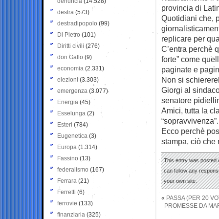
denuncia
(14.528)
provincia di Lati
destra
(573)
Quotidiani che, 
destradipopolo
(99)
giornalisticamen
Di Pietro
(101)
replicare per qu
Diritti civili
(276)
C’entra perchè q
don Gallo
(9)
forte” come quel
economia
(2.331)
paginate e pagin
Non si schierere
elezioni
(3.303)
Giorgi al sindac
emergenza
(3.077)
senatore pidiell
Energia
(45)
Amici, tutta la c
Esselunga
(2)
“sopravvivenza”.
Esteri
(784)
Ecco perchè poss
Eugenetica
(3)
stampa, ciò che
Europa
(1.314)
Fassino
(13)
This entry was posted o
federalismo
(167)
can follow any response
Ferrara
(21)
your own site.
Ferretti
(6)
«
PASSA (PER 20 V
ferrovie
(133)
PROMESSE DA MARI
finanziaria
(325)