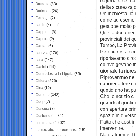
regionale del La
Brunetta
(83)
della sicurezza d
Burlando
(26)
Un’inchiesta, la n
Camogli
(2)
come ad esempio
canile
(4)
gestione molto p
Cappello
(8)
Quella documenta
provinciali dei qu
Caprotti
(2)
Tempo, La Provin
Caritas
(6)
Perchè nella do
carovita
(170)
riportavamo cir
casa
(247)
coinvolgevano tr
Casini
(119)
giornale la ripre
Centrodestra in Liguria
(35)
Riprovammo nei 
Chiesa
(276)
caporedattore c
Cina
(10)
quotidiano ha pu
Comune
(342)
Che le notizie ci
Coop
(7)
quando il quotid
con apertura pri
Cossiga
(7)
spazio in diverse
Costume
(5.581)
Fatto che costri
criminalità
(1.402)
intervenire.
democratici e progressisti
(19)
Naturalmente il t