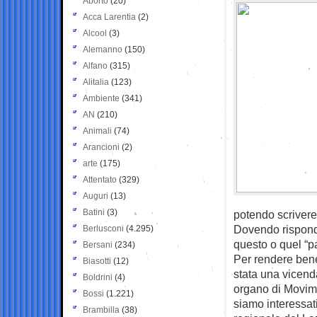
Aborto
(20)
Acca Larentia
(2)
Alcool
(3)
Alemanno
(150)
Alfano
(315)
Alitalia
(123)
Ambiente
(341)
AN
(210)
Animali
(74)
Arancioni
(2)
arte
(175)
Attentato
(329)
Auguri
(13)
Batini
(3)
potendo scrivere
Dovendo rispond
Berlusconi
(4.295)
questo o quel “p
Bersani
(234)
Per rendere bene 
Biasotti
(12)
stata una vicenda
Boldrini
(4)
organo di Movime
Bossi
(1.221)
siamo interessati
Brambilla
(38)