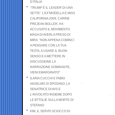
D’ITALIA
“TRUMP È IL LEADER DI UNA
SETTA”. L’EX MODELLA E MISS
CALIFORNIA 2009, CARRIE
PREJEAN BOLLER, HA
ACCUSATO IL MOVIMENTO
MAGA DI AVERLA PRESO DI
MIRA: “NON APPENA COMINCI
A PENSARE CON LA TUA
TESTA, A USARE IL BUON
SENSO E A METTERE IN
DISCUSSIONE LA
NARRAZIONE DOMINANTE,
VIENI EMARGINATO”
ILARIA CUCCHI E FABIO
ANSELMO SI SPOSANO; LA
SENATRICE DI AVS E
L’AVVOCATO INSIEME DOPO
LE BTTGLIE SULLA MORTE DI
STEFANO
KIM, IL SERVO SCIOCCO DI