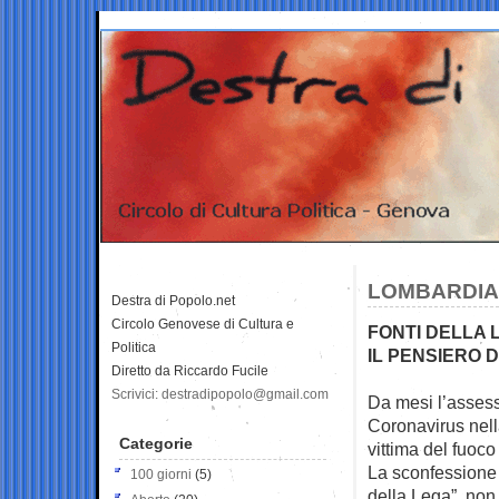
LOMBARDIA,
Destra di Popolo.net
Circolo Genovese di Cultura e
FONTI DELLA 
Politica
IL PENSIERO
Diretto da Riccardo Fucile
Scrivici: destradipopolo@gmail.com
Da mesi l’assesso
Coronavirus nel
Categorie
vittima del fuoco
La sconfessione a
100 giorni
(5)
della Lega”, non 