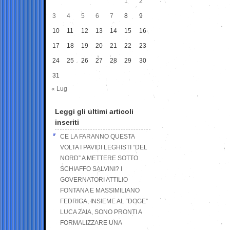
1
2
3
4
5
6
7
8
9
10
11
12
13
14
15
16
17
18
19
20
21
22
23
24
25
26
27
28
29
30
31
« Lug
Leggi gli ultimi articoli
inseriti
CE LA FARANNO QUESTA
VOLTA I PAVIDI LEGHISTI “DEL
NORD” A METTERE SOTTO
SCHIAFFO SALVINI? I
GOVERNATORI ATTILIO
FONTANA E MASSIMILIANO
FEDRIGA, INSIEME AL “DOGE”
LUCA ZAIA, SONO PRONTI A
FORMALIZZARE UNA