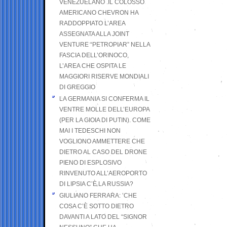
VENEZUELANO .IL COLOSSO
AMERICANO CHEVRON HA
RADDOPPIATO L’AREA
ASSEGNATA ALLA JOINT
VENTURE “PETROPIAR” NELLA
FASCIA DELL’ORINOCO,
L’AREA CHE OSPITA LE
MAGGIORI RISERVE MONDIALI
DI GREGGIO
LA GERMANIA SI CONFERMA IL
VENTRE MOLLE DELL’EUROPA
(PER LA GIOIA DI PUTIN). COME
MAI I TEDESCHI NON
VOGLIONO AMMETTERE CHE
DIETRO AL CASO DEL DRONE
PIENO DI ESPLOSIVO
RINVENUTO ALL’AEROPORTO
DI LIPSIA C’È LA RUSSIA?
GIULIANO FERRARA: ’CHE
COSA C’È SOTTO DIETRO
DAVANTI A LATO DEL “SIGNOR