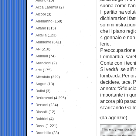
Aborto
(20)
suona come l’ant
Acca Larentia
(2)
Il partito ha vol
Alcool
(3)
dichiarazioni fatt
Alemanno
(150)
somministrazione
Alfano
(315)
che il piano regi
Alitalia
(123)
4 gennaio e non 
Ambiente
(341)
ferie.
AN
(210)
Preoccupazione pe
Lombardia, sareb
Animali
(74)
Conte con i tecni
Arancioni
(2)
Si vedrà se all’
arte
(175)
lombarda.Per ora
Attentato
(329)
decidere, tace. 
Auguri
(13)
annota: “Sfiducia
Batini
(3)
importante in qu
Berlusconi
(4.295)
ancora più parad
Bersani
(234)
scaricando Galle
Biasotti
(12)
(da agenzie)
Boldrini
(4)
Bossi
(1.221)
This entry was posted 
Brambilla
(38)
responses to this entr