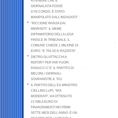
RITENERE CHE IL
GIORNALISTA FOSSE
D’ACCORDO. È STATO
MANIPOLATO DALL’INDAGATO”
“RICCIONE INVASA DAI
MIGRANTI”: IL MEME
DIFFAMATORIO DELLA LEGA
FINISCE IN TRIBUNALE, iL
COMUNE CHIEDE 1 MILIONE DI
EURO: “E’ FALSO E RAZZISTA”
DIETRO GLI ATTACCHI A
REPORT PER FAR FUORI
RANUCCI C’E’ IL PARTITO DI
MELONI, I GIORNALI
SOVRANISTIE IL TG1
IL PARTITO DELL’EX MINISTRO
CIELLINO LUPI, “NOI
MODERATI”, HA OTTENUTO
217MILA EURO DI
FINANZIAMENTI NEI PRIMI
SETTE MESI DELL’ANNO: È UN