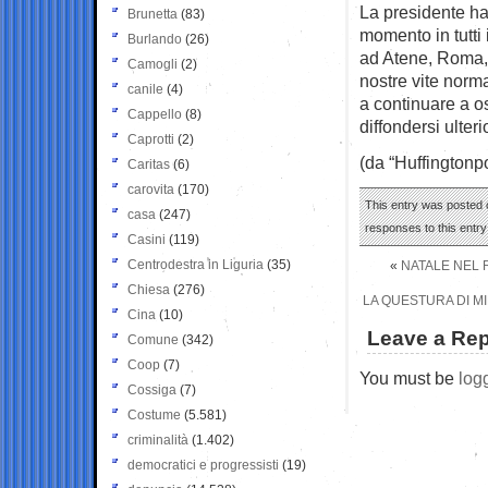
La presidente ha 
Brunetta
(83)
momento in tutti 
Burlando
(26)
ad Atene, Roma, 
Camogli
(2)
nostre vite norm
canile
(4)
a continuare a o
Cappello
(8)
diffondersi ulter
Caprotti
(2)
(da “Huffingtonpo
Caritas
(6)
carovita
(170)
This entry was posted 
casa
(247)
responses to this entr
Casini
(119)
Centrodestra in Liguria
(35)
«
NATALE NEL 
Chiesa
(276)
LA QUESTURA DI MI
Cina
(10)
Leave a Rep
Comune
(342)
Coop
(7)
You must be
log
Cossiga
(7)
Costume
(5.581)
criminalità
(1.402)
democratici e progressisti
(19)