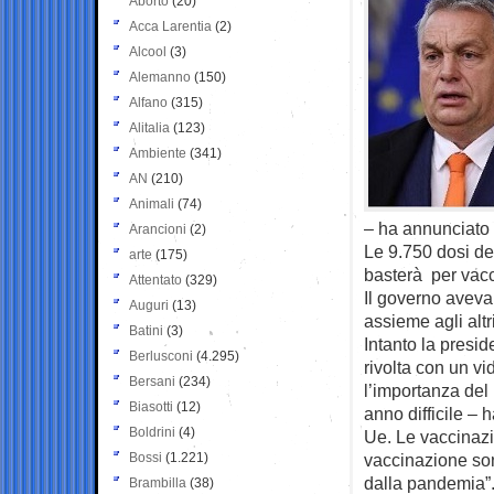
Aborto
(20)
Acca Larentia
(2)
Alcool
(3)
Alemanno
(150)
Alfano
(315)
Alitalia
(123)
Ambiente
(341)
AN
(210)
Animali
(74)
– ha annunciato 
Arancioni
(2)
Le 9.750 dosi de
arte
(175)
basterà per vacci
Attentato
(329)
Il governo aveva 
Auguri
(13)
assieme agli altr
Batini
(3)
Intanto la presi
Berlusconi
(4.295)
rivolta con un vi
Bersani
(234)
l’importanza del
Biasotti
(12)
anno difficile – 
Boldrini
(4)
Ue. Le vaccinazi
Bossi
(1.221)
vaccinazione son
dalla pandemia”
Brambilla
(38)