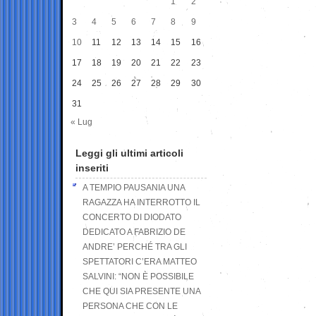
1
2
3
4
5
6
7
8
9
10
11
12
13
14
15
16
17
18
19
20
21
22
23
24
25
26
27
28
29
30
31
« Lug
Leggi gli ultimi articoli
inseriti
A TEMPIO PAUSANIA UNA
RAGAZZA HA INTERROTTO IL
CONCERTO DI DIODATO
DEDICATO A FABRIZIO DE
ANDRE’ PERCHÉ TRA GLI
SPETTATORI C’ERA MATTEO
SALVINI: “NON È POSSIBILE
CHE QUI SIA PRESENTE UNA
PERSONA CHE CON LE