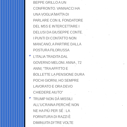
BEPPE GRILLO A UN
CONFRONTO. VANNACCI HA
UNA VOGLIA MATTA DI
PARLARE CON IL FONDATORE
DEL M5S E INTERCETTARE I
DELUSI DA GIUSEPPE CONTE.
I PUNTI DI CONTATTO NON
MANCANO, A PARTIRE DALLA
POSTURA FILORUSSA
L’ITALIA TRADITA DAL
GOVERNO MELONI. ANNA , 72
ANNI; “TRA AFFITTO E
BOLLETTE LA PENSIONE DURA
POCHI GIORNI, HO SEMPRE
LAVORATO E ORA DEVO
CHIEDERE AIUTO”
TRUMP NON DÀ MISSILI
ALL’UCRAINA PERCHÉ NON
NE HA PIÙ PER SÉ : LA
FORNITURA DI RAZZI È
DIMINUITA DI TRE VOLTE