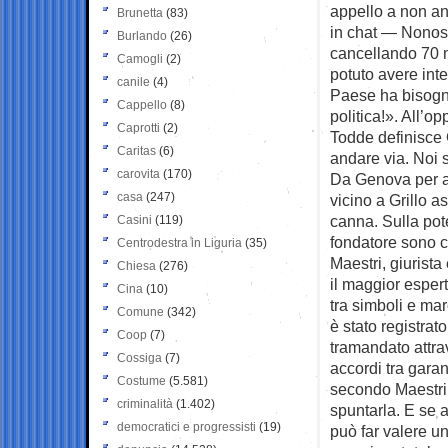
appello a non and
Brunetta
(83)
in chat — Nonosta
Burlando
(26)
cancellando 70 m
Camogli
(2)
potuto avere inte
canile
(4)
Paese ha bisogno 
Cappello
(8)
politica!». All’
Caprotti
(2)
Todde definisce 
Caritas
(6)
andare via. Noi 
carovita
(170)
Da Genova per ad
casa
(247)
vicino a Grillo a
canna. Sulla pote
Casini
(119)
fondatore sono co
Centrodestra in Liguria
(35)
Maestri, giurista
Chiesa
(276)
il maggior espert
Cina
(10)
tra simboli e mar
Comune
(342)
è stato registra
Coop
(7)
tramandato attrav
Cossiga
(7)
accordi tra garan
Costume
(5.581)
secondo Maestri 
criminalità
(1.402)
spuntarla. E se a
democratici e progressisti
(19)
può far valere un