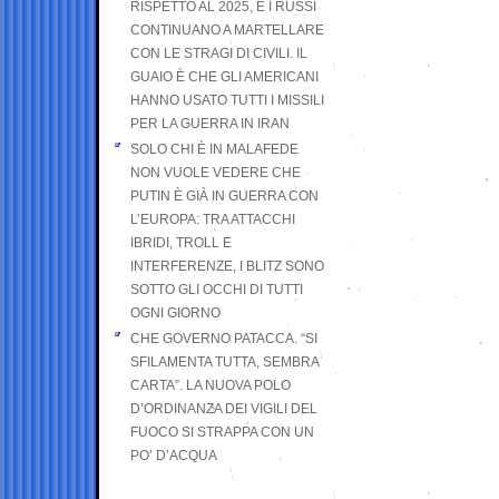
RISPETTO AL 2025, E I RUSSI
CONTINUANO A MARTELLARE
CON LE STRAGI DI CIVILI. IL
GUAIO È CHE GLI AMERICANI
HANNO USATO TUTTI I MISSILI
PER LA GUERRA IN IRAN
SOLO CHI È IN MALAFEDE
NON VUOLE VEDERE CHE
PUTIN È GIÀ IN GUERRA CON
L’EUROPA: TRA ATTACCHI
IBRIDI, TROLL E
INTERFERENZE, I BLITZ SONO
SOTTO GLI OCCHI DI TUTTI
OGNI GIORNO
CHE GOVERNO PATACCA. “SI
SFILAMENTA TUTTA, SEMBRA
CARTA”. LA NUOVA POLO
D’ORDINANZA DEI VIGILI DEL
FUOCO SI STRAPPA CON UN
PO’ D’ACQUA