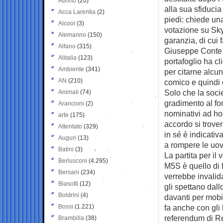
Aborto
(20)
alla sua sfiducia
Acca Larentia
(2)
piedi: chiede una
Alcool
(3)
votazione su SkyV
Alemanno
(150)
garanzia, di cui 
Alfano
(315)
Giuseppe Conte n
Alitalia
(123)
portafoglio ha cl
Ambiente
(341)
per citarne alcun
AN
(210)
comico e quindi è
Solo che la soci
Animali
(74)
gradimento al fo
Arancioni
(2)
nominativi ad hoc
arte
(175)
accordo si trove
Attentato
(329)
in sé è indicativ
Auguri
(13)
a rompere le uov
Batini
(3)
La partita per il
Berlusconi
(4.295)
M5S è quello di 
Bersani
(234)
verrebbe invalida
Biasotti
(12)
gli spettano dall
Boldrini
(4)
davanti per mobil
Bossi
(1.221)
fa anche con gli 
referendum di Re
Brambilla
(38)