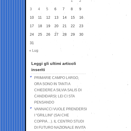
1
2
3
4
5
6
7
8
9
10
11
12
13
14
15
16
17
18
19
20
21
22
23
24
25
26
27
28
29
30
31
« Lug
Leggi gli ultimi articoli
inseriti
PRIMARIE CAMPO LARGO,
ORA SONO IN TANTI A
CHIEDERE A SILVIA SALIS DI
CANDIDARSI: LEI CI STA
PENSANDO
VANNACCI VUOLE PRENDERSI
I “GRILLINI” (SAI CHE
COPPIA…). IL CENTRO STUDI
DI FUTURO NAZIONALE INVITA