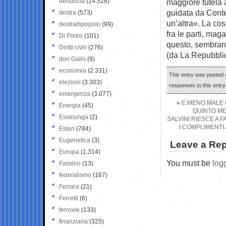
denuncia
(14.528)
maggiore tutela a
guidata da Conte:
destra
(573)
un’altra». La co
destradipopolo
(99)
fra le parti, maga
Di Pietro
(101)
questo, sembran
Diritti civili
(276)
(da La Repubbli
don Gallo
(9)
economia
(2.331)
This entry was posted 
elezioni
(3.303)
responses to this entr
emergenza
(3.077)
«
E MENO MALE C
Energia
(45)
QUINTO ME
Esselunga
(2)
SALVINI RIESCE A 
I COMPLIMENTI
Esteri
(784)
Eugenetica
(3)
Leave a Rep
Europa
(1.314)
You must be
log
Fassino
(13)
federalismo
(167)
Ferrara
(21)
Ferretti
(6)
ferrovie
(133)
finanziaria
(325)