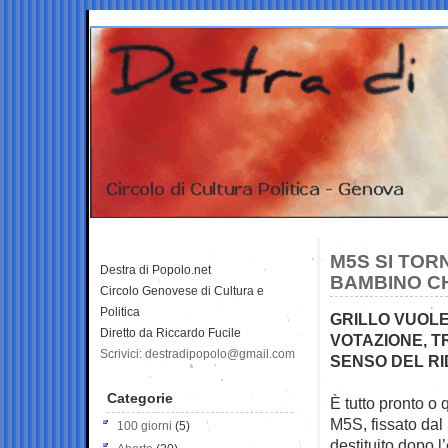
M5S SI TOR
Destra di Popolo.net
BAMBINO CH
Circolo Genovese di Cultura e
Politica
GRILLO VUOLE
Diretto da Riccardo Fucile
VOTAZIONE, T
Scrivici: destradipopolo@gmail.com
SENSO DEL RI
Categorie
È tutto pronto o 
M5S, fissato
dal
100 giorni
(5)
destituito dopo l