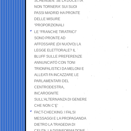
SCHENGEN. SE LA DUCETTA
NON TORNERA’ SUI SUOI
PASSI MADRID HA PRONTE
DELLE MISURE
“PROPORZIONALI
LE “FRANCHE TIRATRICI”
SONO PRONTE AD
AFFOSSARE (DI NUOVO) LA
LEGGE ELETTORALE? IL
BLUFF SULLE PREFERENZE
ANNUNCIATO CON TONI
TRIONFALISTICI DA MELONI E
ALLEATI FA INCAZZARE LE
PARLAMENTARI DEL
CENTRODESTRA,
INCAROGNITE
SULL’ALTERNANZA DI GENERE
CHE NON C’E’
FACT-CHECKING: I FALSI
MESSAGGI E LA PROPAGANDA
DIETRO LA TRAGEDIA DI
CEUTA: LA DISINFORMAZIONE