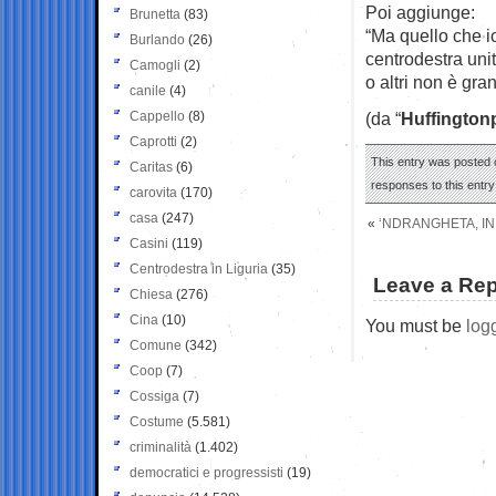
Poi aggiunge:
Brunetta
(83)
“Ma quello che io
Burlando
(26)
centrodestra unit
Camogli
(2)
o altri non è gra
canile
(4)
Cappello
(8)
(da “
Huffington
Caprotti
(2)
This entry was posted o
Caritas
(6)
responses to this entr
carovita
(170)
casa
(247)
«
‘NDRANGHETA, IN 
Casini
(119)
Centrodestra in Liguria
(35)
Leave a Rep
Chiesa
(276)
Cina
(10)
You must be
log
Comune
(342)
Coop
(7)
Cossiga
(7)
Costume
(5.581)
criminalità
(1.402)
democratici e progressisti
(19)