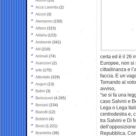
Aborto
(20)
Acca Larentia
(2)
Alcool
(3)
Alemanno
(150)
Alfano
(315)
Alitalia
(123)
Ambiente
(341)
AN
(210)
certa ed è il 26
Animali
(74)
Europee, non si s
Arancioni
(2)
cittadinanza e l
arte
(175)
faccia. E un vag
Attentato
(329)
Tornando al voto 
Auguri
(13)
avviso,
Batini
(3)
“se si fa una leg
Berlusconi
(4.295)
caso Salvini e Be
Bersani
(234)
Lega o Lega Ital
Biasotti
(12)
centrodestra e, c
Boldrini
(4)
tra Salvini e Di 
Bossi
(1.221)
dell’opposizione.
Repubblica. Con
Brambilla
(38)