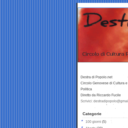
Destra di Popolo.net
Circolo Genovese di Cultura e
Politica
Diretto da Riccardo Fucile
Scrivici: destradipopolo@gma
Categorie
100 giorni
(5)