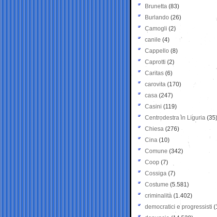
Brunetta
(83)
Burlando
(26)
Camogli
(2)
canile
(4)
Cappello
(8)
Caprotti
(2)
Caritas
(6)
carovita
(170)
casa
(247)
Casini
(119)
Centrodestra in Liguria
(35
Chiesa
(276)
Cina
(10)
Comune
(342)
Coop
(7)
Cossiga
(7)
Costume
(5.581)
criminalità
(1.402)
democratici e progressisti
(