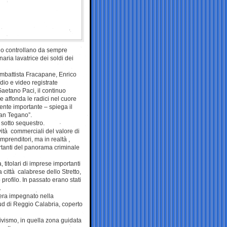
ano controllano da sempre
naria lavatrice dei soldi dei
ambattista Fracapane, Enrico
io e video registrate
Gaetano Paci, il continuo
e affonda le radici nel cuore
ente importante – spiega il
clan Tegano”.
 sotto sequestro.
ività commerciali del valore di
imprenditori, ma in realtà ,
ortanti del panorama criminale
 titolari di imprese importanti
 città calabrese dello Stretto,
profilo. In passato erano stati
.
, era impegnato nella
sud di Reggio Calabria, coperto
sivismo, in quella zona guidata