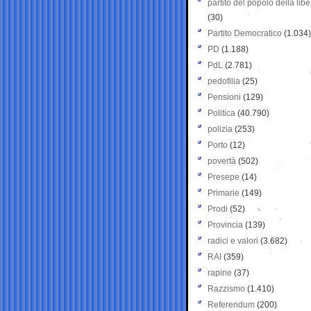
partito del popolo della libe
(30)
Partito Democratico
(1.034)
PD
(1.188)
PdL
(2.781)
pedofilia
(25)
Pensioni
(129)
Politica
(40.790)
polizia
(253)
Porto
(12)
povertà
(502)
Presepe
(14)
Primarie
(149)
Prodi
(52)
Provincia
(139)
radici e valori
(3.682)
RAI
(359)
rapine
(37)
Razzismo
(1.410)
Referendum
(200)