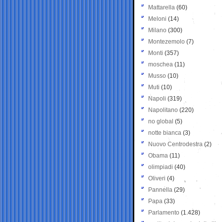
Mattarella
(60)
Meloni
(14)
Milano
(300)
Montezemolo
(7)
Monti
(357)
moschea
(11)
Musso
(10)
Muti
(10)
Napoli
(319)
Napolitano
(220)
no global
(5)
notte bianca
(3)
Nuovo Centrodestra
(2)
Obama
(11)
olimpiadi
(40)
Oliveri
(4)
Pannella
(29)
Papa
(33)
Parlamento
(1.428)