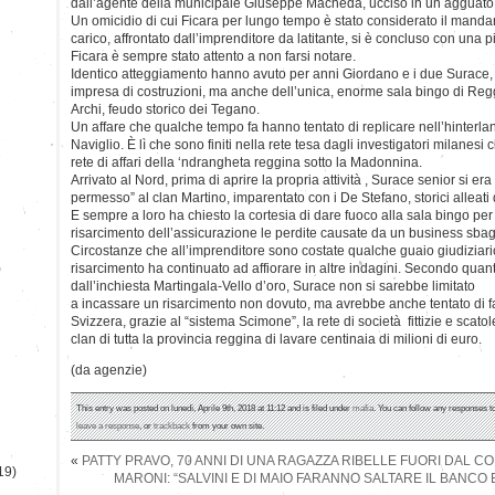
dall’agente della municipale Giuseppe Macheda, ucciso in un agguato 
Un omicidio di cui Ficara per lungo tempo è stato considerato il manda
carico, affrontato dall’imprenditore da latitante, si è concluso con una 
Ficara è sempre stato attento a non farsi notare.
Identico atteggiamento hanno avuto per anni Giordano e i due Surace, t
impresa di costruzioni, ma anche dell’unica, enorme sala bingo di Regg
Archi, feudo storico dei Tegano.
Un affare che qualche tempo fa hanno tentato di replicare nell’hinterl
Naviglio. È lì che sono finiti nella rete tesa dagli investigatori milanes
rete di affari della ‘ndrangheta reggina sotto la Madonnina.
Arrivato al Nord, prima di aprire la propria attività , Surace senior si era
permesso” al clan Martino, imparentato con i De Stefano, storici alleati
E sempre a loro ha chiesto la cortesia di dare fuoco alla sala bingo per 
risarcimento dell’assicurazione le perdite causate da un business sbag
Circostanze che all’imprenditore sono costate qualche guaio giudiziario
)
risarcimento ha continuato ad affiorare in altre indagini. Secondo quan
dall’inchiesta Martingala-Vello d’oro, Surace non si sarebbe limitato
a incassare un risarcimento non dovuto, ma avrebbe anche tentato di far
Svizzera, grazie al “sistema Scimone”, la rete di società fittizie e scat
clan di tutta la provincia reggina di lavare centinaia di milioni di euro.
(da agenzie)
This entry was posted on lunedì, Aprile 9th, 2018 at 11:12 and is filed under
mafia
. You can follow any responses to
leave a response
, or
trackback
from your own site.
«
PATTY PRAVO, 70 ANNI DI UNA RAGAZZA RIBELLE FUORI DAL C
19)
MARONI: “SALVINI E DI MAIO FARANNO SALTARE IL BANCO 