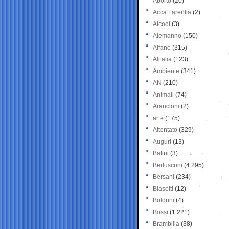
Aborto
(20)
Acca Larentia
(2)
Alcool
(3)
Alemanno
(150)
Alfano
(315)
Alitalia
(123)
Ambiente
(341)
AN
(210)
Animali
(74)
Arancioni
(2)
arte
(175)
Attentato
(329)
Auguri
(13)
Batini
(3)
Berlusconi
(4.295)
Bersani
(234)
Biasotti
(12)
Boldrini
(4)
Bossi
(1.221)
Brambilla
(38)