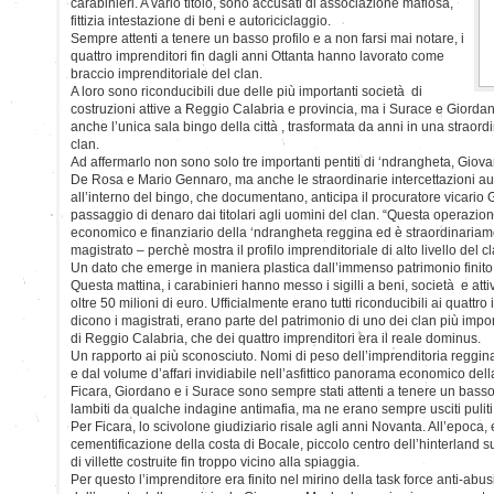
carabinieri. A vario titolo, sono accusati di associazione mafiosa,
fittizia intestazione di beni e autoriciclaggio.
Sempre attenti a tenere un basso profilo e a non farsi mai notare, i
quattro imprenditori fin dagli anni Ottanta hanno lavorato come
braccio imprenditoriale del clan.
A loro sono riconducibili due delle più importanti società di
costruzioni attive a Reggio Calabria e provincia, ma i Surace e Giord
anche l’unica sala bingo della città , trasformata da anni in una straordi
clan.
Ad affermarlo non sono solo tre importanti pentiti di ‘ndrangheta, Giov
De Rosa e Mario Gennaro, ma anche le straordinarie intercettazioni aud
all’interno del bingo, che documentano, anticipa il procuratore vicario 
passaggio di denaro dai titolari agli uomini del clan. “Questa operazion
economico e finanziario della ‘ndrangheta reggina ed è straordinariam
magistrato – perchè mostra il profilo imprenditoriale di alto livello del 
Un dato che emerge in maniera plastica dall’immenso patrimonio finito
Questa mattina, i carabinieri hanno messo i sigilli a beni, società e att
oltre 50 milioni di euro. Ufficialmente erano tutti riconducibili ai quattro 
dicono i magistrati, erano parte del patrimonio di uno dei clan più imp
di Reggio Calabria, che dei quattro imprenditori era il reale dominus.
Un rapporto ai più sconosciuto. Nomi di peso dell’imprenditoria reggina,
e dal volume d’affari invidiabile nell’asfittico panorama economico della
Ficara, Giordano e i Surace sono sempre stati attenti a tenere un basso 
lambiti da qualche indagine antimafia, ma ne erano sempre usciti puliti
Per Ficara, lo scivolone giudiziario risale agli anni Novanta. All’epoca
cementificazione della costa di Bocale, piccolo centro dell’hinterland 
di villette costruite fin troppo vicino alla spiaggia.
Per questo l’imprenditore era finito nel mirino della task force anti-abu