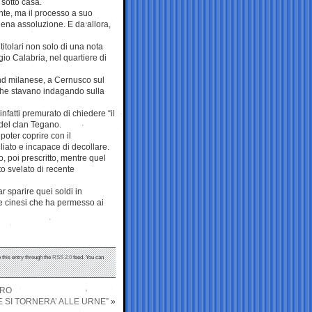
sotto casa.
nte, ma il processo a suo
piena assoluzione. E da allora,
itolari non solo di una nota
io Calabria, nel quartiere di
and milanese, a Cernusco sul
i che stavano indagando sulla
 infatti premurato di chiedere “il
 del clan Tegano.
poter coprire con il
liato e incapace di decollare.
, poi prescritto, mentre quel
to svelato di recente
 sparire quei soldi in
ole cinesi che ha permesso ai
 this entry through the
RSS 2.0
feed. You can
ORO
E SI TORNERA’ ALLE URNE”
»