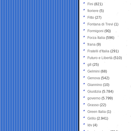
Fini
(821)
fioriere
(5)
Fitto
(27)
Fontana di Trevi
(1)
Formigoni
(90)
Forza Italia
(596)
frana
(9)
Fratelli d'Italia
(291)
Futuro e Libertà
(510)
g8
(25)
Gelmini
(68)
Genova
(542)
Giannino
(10)
Giustizia
(5.784)
governo
(5.799)
Grasso
(22)
Green Italia
(1)
Grillo
(2.941)
Idv
(4)