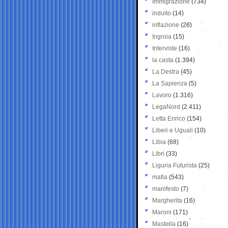
Immigrazione
(734)
indulto
(14)
inflazione
(26)
Ingroia
(15)
Interviste
(16)
la casta
(1.394)
La Destra
(45)
La Sapienza
(5)
Lavoro
(1.316)
LegaNord
(2.411)
Letta Enrico
(154)
Liberi e Uguali
(10)
Libia
(68)
Libri
(33)
Liguria Futurista
(25)
mafia
(543)
manifesto
(7)
Margherita
(16)
Maroni
(171)
Mastella
(16)