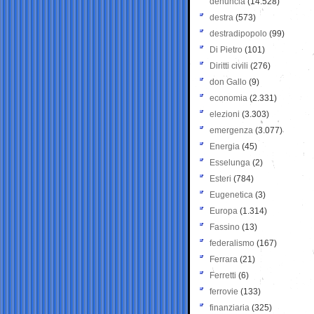
denuncia
(14.528)
destra
(573)
destradipopolo
(99)
Di Pietro
(101)
Diritti civili
(276)
don Gallo
(9)
economia
(2.331)
elezioni
(3.303)
emergenza
(3.077)
Energia
(45)
Esselunga
(2)
Esteri
(784)
Eugenetica
(3)
Europa
(1.314)
Fassino
(13)
federalismo
(167)
Ferrara
(21)
Ferretti
(6)
ferrovie
(133)
finanziaria
(325)