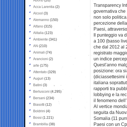
Aborto
(20)
Transparency Int
Acca Larentia
(2)
governativa che s
Alcool
(3)
non solo politica
Alemanno
(150)
percezione della
Alfano
(315)
Paesi, attravers
Alitalia
(123)
Il punteggio va d
Ambiente
(341)
a 100 (basso live
AN
(210)
che dal 2012 al 
registrato maggi
Animali
(74)
un indice percepi
Arancioni
(2)
Quest’anno malgr
arte
(175)
posizione: ora si
Attentato
(329)
(diciassettesimi 
Auguri
(13)
italiana soprattu
Batini
(3)
rapporti tra pubb
Berlusconi
(4.295)
lobbying e la rec
Bersani
(234)
il fenomeno dell’
Biasotti
(12)
Al vertice mondi
Boldrini
(4)
seguita da Nuova
Bossi
(1.221)
Somalia (11 punt
Paesi con un Cpi 
Brambilla
(38)