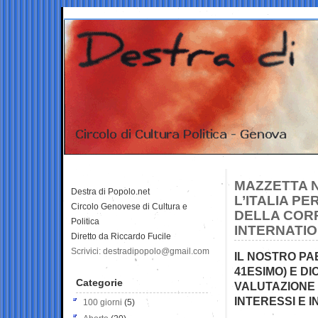
MAZZETTA N
Destra di Popolo.net
L’ITALIA P
Circolo Genovese di Cultura e
DELLA COR
Politica
INTERNATI
Diretto da Riccardo Fucile
Scrivici: destradipopolo@gmail.com
IL NOSTRO PA
41ESIMO) E D
Categorie
VALUTAZIONE 
INTERESSI E I
100 giorni
(5)