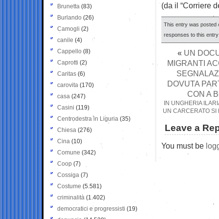
(da il “Corriere 
Brunetta
(83)
Burlando
(26)
This entry was posted 
Camogli
(2)
responses to this entr
canile
(4)
Cappello
(8)
«
UN DOCU
MIGRANTI AC
Caprotti
(2)
SEGNALAZI
Caritas
(6)
DOVUTA PART
carovita
(170)
CON A B
casa
(247)
IN UNGHERIA ILARI
Casini
(119)
UN CARCERATO SI 
Centrodestra in Liguria
(35)
Leave a Rep
Chiesa
(276)
Cina
(10)
You must be
log
Comune
(342)
Coop
(7)
Cossiga
(7)
Costume
(5.581)
criminalità
(1.402)
democratici e progressisti
(19)