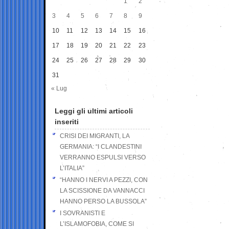
1
2
3
4
5
6
7
8
9
10
11
12
13
14
15
16
17
18
19
20
21
22
23
24
25
26
27
28
29
30
31
« Lug
Leggi gli ultimi articoli
inseriti
CRISI DEI MIGRANTI, LA
GERMANIA: “I CLANDESTINI
VERRANNO ESPULSI VERSO
L’ITALIA”
“HANNO I NERVI A PEZZI, CON
LA SCISSIONE DA VANNACCI
HANNO PERSO LA BUSSOLA”
I SOVRANISTI E
L’ISLAMOFOBIA, COME SI