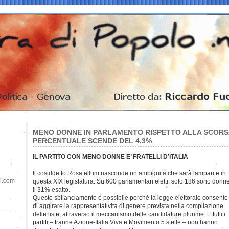
MENO DONNE IN PARLAMENTO RISPETTO ALLA SCORS
PERCENTUALE SCENDE DEL 4,3%
IL PARTITO CON MENO DONNE E’ FRATELLI D’ITALIA
Il cosiddetto Rosatellum nasconde un’ambiguità che sarà lampante
in
il.com
questa XIX legislatura. Su 600 parlamentari eletti, solo 186 sono donne
Il 31% esatto.
Questo sbilanciamento è possibile perché la legge elettorale consente
di aggirare la rappresentatività di genere prevista nella compilazione
delle liste, attraverso il meccanismo delle candidature plurime. E tutti i
partiti – tranne Azione-Italia Viva e Movimento 5 stelle – non hanno