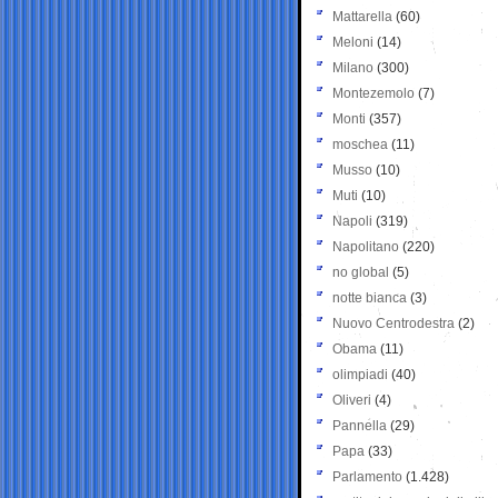
Mattarella
(60)
Meloni
(14)
Milano
(300)
Montezemolo
(7)
Monti
(357)
moschea
(11)
Musso
(10)
Muti
(10)
Napoli
(319)
Napolitano
(220)
no global
(5)
notte bianca
(3)
Nuovo Centrodestra
(2)
Obama
(11)
olimpiadi
(40)
Oliveri
(4)
Pannella
(29)
Papa
(33)
Parlamento
(1.428)