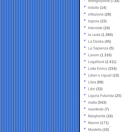
Immigrazione
(734)
indulto
(14)
inflazione
(26)
Ingroia
(15)
Interviste
(16)
la casta
(1.394)
La Destra
(45)
La Sapienza
(5)
Lavoro
(1.316)
LegaNord
(2.411)
Letta Enrico
(154)
Liberi e Uguali
(10)
Libia
(68)
Libri
(33)
Liguria Futurista
(25)
mafia
(543)
manifesto
(7)
Margherita
(16)
Maroni
(171)
Mastella
(16)