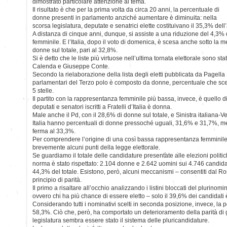
dimostrato particolare attenzione al tema.
Il risultato è che per la prima volta da circa 20 anni, la percentuale di
donne presenti in parlamento anziché aumentare è diminuita: nella
scorsa legislatura, deputate e senatrici elette costituivano il 35,3% del
A distanza di cinque anni, dunque, si assiste a una riduzione del 4,3%
femminile. E l’Italia, dopo il voto di domenica, è scesa anche sotto la
donne sul totale, pari al 32,8%.
Si è detto che le liste più virtuose nell’ultima tornata elettorale sono st
Calenda e Giuseppe Conte.
Secondo la rielaborazione della lista degli eletti pubblicata da Pagella 
parlamentari del Terzo polo è composto da donne, percentuale che sc
5 stelle.
Il partito con la rappresentanza femminile più bassa, invece, è quello di
deputati e senatori iscritti a Fratelli d’Italia è donna.
Male anche il Pd, con il 28,6% di donne sul totale, e Sinistra italiana-V
Italia hanno percentuali di donne pressoché uguali, 31,6% e 31,7%, men
ferma al 33,3%.
Per comprendere l’origine di una così bassa rappresentanza femminile,
brevemente alcuni punti della legge elettorale.
Se guardiamo il totale delle candidature presentate alle elezioni politi
norma è stato rispettato: 2.104 donne e 2.642 uomini sui 4.746 candidat
44,3% del totale. Esistono, però, alcuni meccanismi – consentiti dal Ro
principio di parità.
Il primo a risaltare all’occhio analizzando i listini bloccati del plurinomi
ovvero chi ha più chance di essere eletto – solo il 39,6% dei candidati
Considerando tutti i nominativi scelti in seconda posizione, invece, la 
58,3%. Ciò che, però, ha comportato un deterioramento della parità di 
legislatura sembra essere stato il sistema delle pluricandidature.