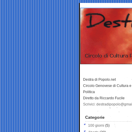
Destra di Popolo.net
Circolo Genovese di Cultura e
Politica
Diretto da Riccardo Fucile
Scrivici: destradipopolo@gma
Categorie
100 giorni
(5)