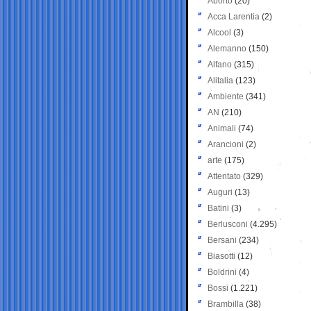
Aborto
(20)
Acca Larentia
(2)
Alcool
(3)
Alemanno
(150)
Alfano
(315)
Alitalia
(123)
Ambiente
(341)
AN
(210)
Animali
(74)
Arancioni
(2)
arte
(175)
Attentato
(329)
Auguri
(13)
Batini
(3)
Berlusconi
(4.295)
Bersani
(234)
Biasotti
(12)
Boldrini
(4)
Bossi
(1.221)
Brambilla
(38)