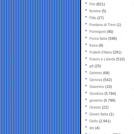
Fini
(821)
fioriere
(5)
Fitto
(27)
Fontana di Trevi
(1)
Formigoni
(90)
Forza Italia
(596)
frana
(9)
Fratelli d'Italia
(291)
Futuro e Libertà
(510)
g8
(25)
Gelmini
(68)
Genova
(542)
Giannino
(10)
Giustizia
(5.784)
governo
(5.799)
Grasso
(22)
Green Italia
(1)
Grillo
(2.941)
Idv
(4)