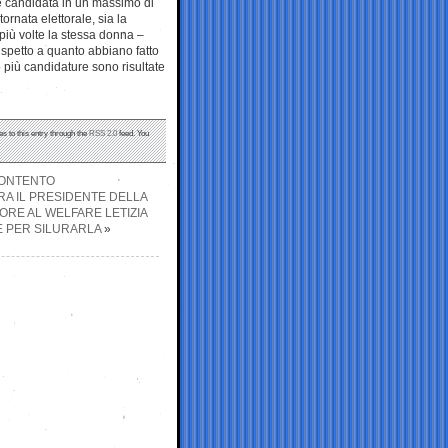
re candidata in un massimo di
ornata elettorale, sia la
più volte la stessa donna –
ispetto a quanto abbiano fatto
 o più candidature sono risultate
s to this entry through the
RSS 2.0
feed. You
CONTENTO
RA IL PRESIDENTE DELLA
SORE AL WELFARE LETIZIA
E PER SILURARLA
»