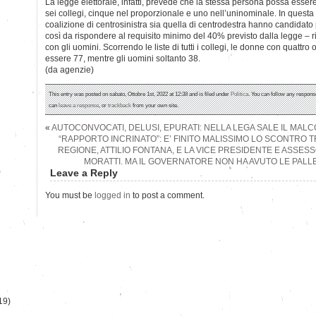
La legge elettorale, infatti, prevede che la stessa persona possa esse
sei collegi, cinque nel proporzionale e uno nell’uninominale. In questa t
coalizione di centrosinistra sia quella di centrodestra hanno candidato 
così da rispondere al requisito minimo del 40% previsto dalla legge – r
con gli uomini. Scorrendo le liste di tutti i collegi, le donne con quattro
essere 77, mentre gli uomini soltanto 38.
(da agenzie)
This entry was posted on sabato, Ottobre 1st, 2022 at 12:38 and is filed under
Politica
. You can follow any response
can
leave a response
, or
trackback
from your own site.
«
AUTOCONVOCATI, DELUSI, EPURATI: NELLA LEGA SALE IL MAL
“RAPPORTO INCRINATO”: E’ FINITO MALISSIMO LO SCONTRO T
REGIONE, ATTILIO FONTANA, E LA VICE PRESIDENTE E ASSES
MORATTI. MA IL GOVERNATORE NON HA AVUTO LE PALL
)
Leave a Reply
You must be
logged in
to post a comment.
19)