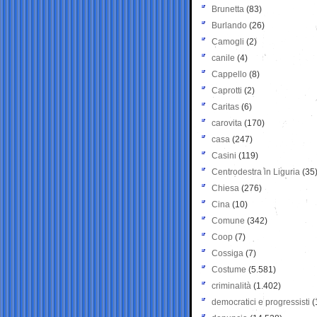
Brunetta
(83)
Burlando
(26)
Camogli
(2)
canile
(4)
Cappello
(8)
Caprotti
(2)
Caritas
(6)
carovita
(170)
casa
(247)
Casini
(119)
Centrodestra in Liguria
(35
Chiesa
(276)
Cina
(10)
Comune
(342)
Coop
(7)
Cossiga
(7)
Costume
(5.581)
criminalità
(1.402)
democratici e progressisti
(