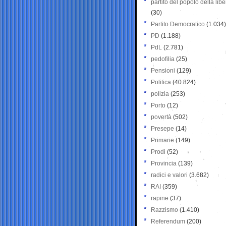
partito del popolo della libe
(30)
Partito Democratico
(1.034)
PD
(1.188)
PdL
(2.781)
pedofilia
(25)
Pensioni
(129)
Politica
(40.824)
polizia
(253)
Porto
(12)
povertà
(502)
Presepe
(14)
Primarie
(149)
Prodi
(52)
Provincia
(139)
radici e valori
(3.682)
RAI
(359)
rapine
(37)
Razzismo
(1.410)
Referendum
(200)