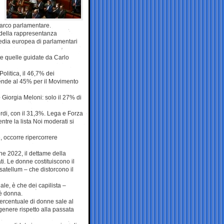
l’arco parlamentare.
 della rappresentanza
 media europea di parlamentari
ate quelle guidate da Carlo
Politica, il 46,7% dei
ende al 45% per il Movimento
 Giorgia Meloni: solo il 27% di
erdi, con il 31,3%. Lega e Forza
tre la lista Noi moderati si
 occorre ripercorrere
che 2022, il dettame della
i. Le donne costituiscono il
satellum – che distorcono il
nale, è che dei capilista –
 è donna.
percentuale di donne sale al
genere rispetto alla passata