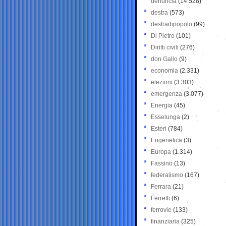
denuncia
(14.528)
destra
(573)
destradipopolo
(99)
Di Pietro
(101)
Diritti civili
(276)
don Gallo
(9)
economia
(2.331)
elezioni
(3.303)
emergenza
(3.077)
Energia
(45)
Esselunga
(2)
Esteri
(784)
Eugenetica
(3)
Europa
(1.314)
Fassino
(13)
federalismo
(167)
Ferrara
(21)
Ferretti
(6)
ferrovie
(133)
finanziaria
(325)