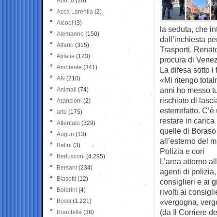
Aborto
(20)
Acca Larentia
(2)
Alcool
(3)
la seduta, che i
Alemanno
(150)
dall’inchiesta pe
Alfano
(315)
Trasporti, Renato
Alitalia
(123)
procura di Venezi
Ambiente
(341)
La difesa sotto i 
AN
(210)
«Mi ritengo tota
anni ho messo tu
Animali
(74)
rischiato di lasc
Arancioni
(2)
esterrefatto. C’è 
arte
(175)
restare in carica
Attentato
(329)
quelle di Boraso
Auguri
(13)
all’esterno del m
Batini
(3)
Polizia e cori
Berlusconi
(4.295)
L’area attorno al
Bersani
(234)
agenti di polizia
Biasotti
(12)
consiglieri e ai g
Boldrini
(4)
rivolti ai consig
Bossi
(1.221)
«vergogna, verg
(da Il Corriere d
Brambilla
(38)