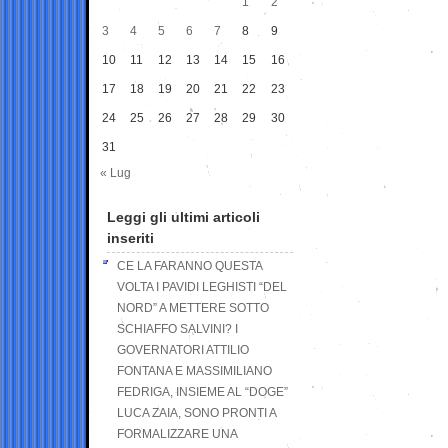
1
2
3
4
5
6
7
8
9
10
11
12
13
14
15
16
17
18
19
20
21
22
23
24
25
26
27
28
29
30
31
« Lug
Leggi gli ultimi articoli
inseriti
CE LA FARANNO QUESTA
VOLTA I PAVIDI LEGHISTI “DEL
NORD” A METTERE SOTTO
SCHIAFFO SALVINI? I
GOVERNATORI ATTILIO
FONTANA E MASSIMILIANO
FEDRIGA, INSIEME AL “DOGE”
LUCA ZAIA, SONO PRONTI A
FORMALIZZARE UNA