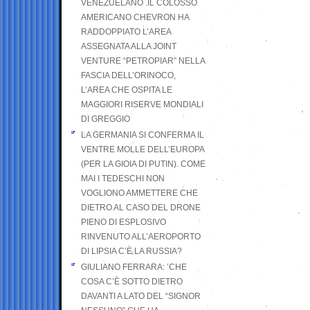
VENEZUELANO .IL COLOSSO
AMERICANO CHEVRON HA
RADDOPPIATO L’AREA
ASSEGNATA ALLA JOINT
VENTURE “PETROPIAR” NELLA
FASCIA DELL’ORINOCO,
L’AREA CHE OSPITA LE
MAGGIORI RISERVE MONDIALI
DI GREGGIO
LA GERMANIA SI CONFERMA IL
VENTRE MOLLE DELL’EUROPA
(PER LA GIOIA DI PUTIN). COME
MAI I TEDESCHI NON
VOGLIONO AMMETTERE CHE
DIETRO AL CASO DEL DRONE
PIENO DI ESPLOSIVO
RINVENUTO ALL’AEROPORTO
DI LIPSIA C’È LA RUSSIA?
GIULIANO FERRARA: ’CHE
COSA C’È SOTTO DIETRO
DAVANTI A LATO DEL “SIGNOR