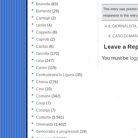
Brunetta
(83)
This entry was posted o
Burlando
(26)
responses to this entr
Camogli
(2)
canile
(4)
«
IL GIORNALISTA,
Cappello
(8)
IL CASO DI IMAN
Caprotti
(2)
Leave a Rep
Caritas
(6)
carovita
(170)
You must be
log
casa
(247)
Casini
(119)
Centrodestra in Liguria
(35)
Chiesa
(276)
Cina
(10)
Comune
(342)
Coop
(7)
Cossiga
(7)
Costume
(5.581)
criminalità
(1.402)
democratici e progressisti
(19)