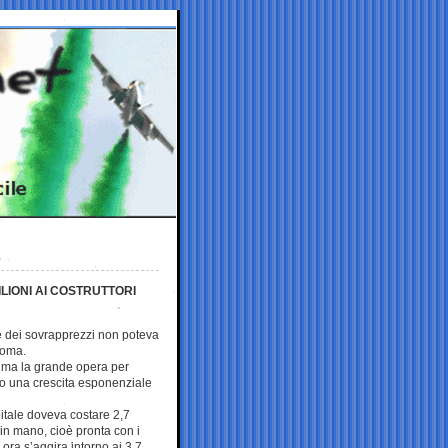
ILIONI AI COSTRUTTORI
e dei sovrapprezzi non poteva
Roma.
ma la grande opera per
to una crescita esponenziale
pitale doveva costare 2,7
i in mano, cioè pronta con i
 ora s’aggira intorno ai 3,7