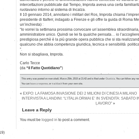
intercettazioni pubblicate dal Tempo, Improta aveva una certa familiar
ruotavano intorno al sistema di Incalza.
Il 10 gennaio 2014, annotano i militari del Ros, Improta chiama l’impren
presidente di Italferr, indagato a Firenze e gli offre la guida di Roma Me
un’inchiesta) :
“Io vorrei la settimana prossima convocare un’assemblea straordinaria,
amministratore unico. Quindi se lei fa qualche pensata… io l’accoglier
prestigiosa perchè è la più grande opera pubblica che si sta realizzand
qualcuno che abbia competenza giuridica, tecnica e sensibilità politica.
”.
Non si sbagliava, Improta.
Carlo Tecce
(da
“il Fatto Quotidiano”
)
)
This entry was posted on mercoledì, Marzo 25th, 2015 at 21:42 and is filed under
Giustizia
. You can follow any re
You can
leave a response
, or
trackback
from your own site.
«
EXPO: LA FAMOSA INVASIONE DEI 2 MILIONI DI CINESI A MILANO
INTERVISTA A LANDINI: “L’ITALIA ORMAI E’ IN SVENDITA: SABATO 
LAVORO”
»
Leave a Reply
You must be
logged in
to post a comment.
19)