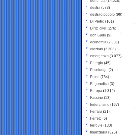
denuncia
(14.528)
destra
(573)
destradipopolo
(99)
Di Pietro
(101)
Diritti civili
(276)
don Gallo
(9)
economia
(2.331)
elezioni
(3.303)
emergenza
(3.077)
Energia
(45)
Esselunga
(2)
Esteri
(784)
Eugenetica
(3)
Europa
(1.314)
Fassino
(13)
federalismo
(167)
Ferrara
(21)
Ferretti
(6)
ferrovie
(133)
finanziaria
(325)