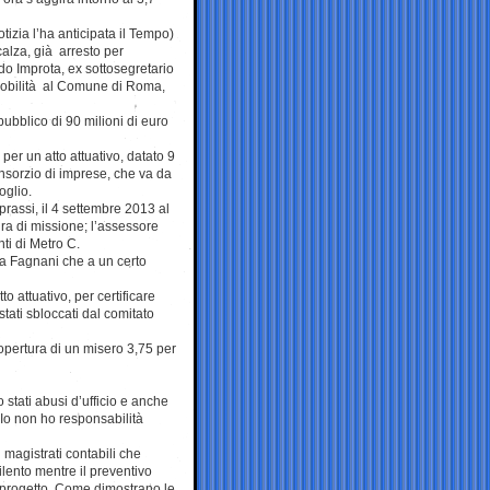
tizia l’ha anticipata il Tempo)
calza, già arresto per
do Improta, ex sottosegretario
 mobilità al Comune di Roma,
 pubblico di 90 milioni di euro
per un atto attuativo, datato 9
onsorzio di imprese, che va da
oglio.
rassi, il 4 settembre 2013 al
ura di missione; l’assessore
ti di Metro C.
a Fagnani che a un certo
to attuativo, per certificare
stati sbloccati dal comitato
copertura di un misero 3,75 per
stati abusi d’ufficio e anche
 Io non ho responsabilità
i magistrati contabili che
ilento mentre il preventivo
 progetto. Come dimostrano le