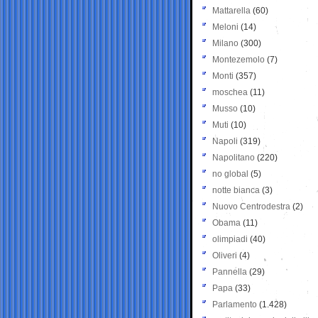
Mattarella
(60)
Meloni
(14)
Milano
(300)
Montezemolo
(7)
Monti
(357)
moschea
(11)
Musso
(10)
Muti
(10)
Napoli
(319)
Napolitano
(220)
no global
(5)
notte bianca
(3)
Nuovo Centrodestra
(2)
Obama
(11)
olimpiadi
(40)
Oliveri
(4)
Pannella
(29)
Papa
(33)
Parlamento
(1.428)