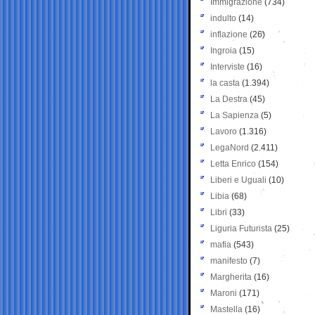
Immigrazione
(734)
indulto
(14)
inflazione
(26)
Ingroia
(15)
Interviste
(16)
la casta
(1.394)
La Destra
(45)
La Sapienza
(5)
Lavoro
(1.316)
LegaNord
(2.411)
Letta Enrico
(154)
Liberi e Uguali
(10)
Libia
(68)
Libri
(33)
Liguria Futurista
(25)
mafia
(543)
manifesto
(7)
Margherita
(16)
Maroni
(171)
Mastella
(16)