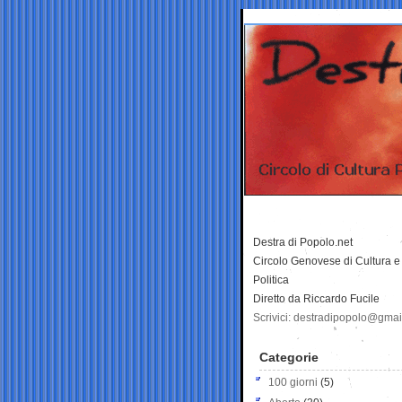
Destra di Popolo.net
Circolo Genovese di Cultura e
Politica
Diretto da Riccardo Fucile
Scrivici: destradipopolo@gma
Categorie
100 giorni
(5)