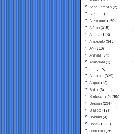
Aborto
(20)
Acca Larentia
(2)
Alcool
(3)
Alemanno
(150)
Alfano
(315)
Alitalia
(123)
Ambiente
(341)
AN
(210)
Animali
(74)
Arancioni
(2)
arte
(175)
Attentato
(329)
Auguri
(13)
Batini
(3)
Berlusconi
(4.295)
Bersani
(234)
Biasotti
(12)
Boldrini
(4)
Bossi
(1.221)
Brambilla
(38)