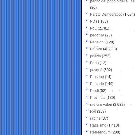
partito del popolo della libe
(30)
Partito Democratico
(1.034)
PD
(1.188)
PdL
(2.781)
pedofilia
(25)
Pensioni
(129)
Politica
(40.833)
polizia
(253)
Porto
(12)
povertà
(502)
Presepe
(14)
Primarie
(149)
Prodi
(52)
Provincia
(139)
radici e valori
(3.682)
RAI
(359)
rapine
(37)
Razzismo
(1.410)
Referendum
(200)