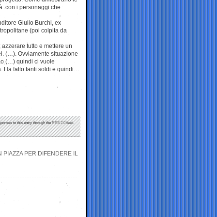
ità con i personaggi che
ditore Giulio Burchi, ex
tropolitane (poi colpita da
 azzerare tutto e mettere un
ei. (…). Ovviamente situazione
o (…) quindi ci vuole
 Ha fatto tanti soldi e quindi…
sponses to this entry through the
RSS 2.0
feed.
IN PIAZZA PER DIFENDERE IL