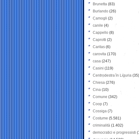
Brunetta
(83)
Burlando
(26)
Camogli
(2)
canile
(4)
Cappello
(8)
Caprotti
(2)
Caritas
(6)
carovita
(170)
casa
(247)
Casini
(119)
Centrodestra in Liguria
(35
Chiesa
(276)
Cina
(10)
Comune
(342)
Coop
(7)
Cossiga
(7)
Costume
(5.581)
criminalità
(1.402)
democratici e progressisti
(