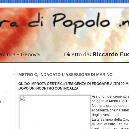
METRO C, INDAGATO L’ASSESSORE DI MARINO
GUIDO IMPROTA CERTIFICà’ L’ESIGENZA DI EROGARE ALTRI 90 M
DOPO UN INCONTRO CON INCALZA
Ai signori del cemento 
sfuggire la Metro C di 
il.com
Non una grande opera, 
eccellenza che ha subì
degli investimenti.
La terza linea della Ca
miliardi di euro – chiav
treni in partenza – e per