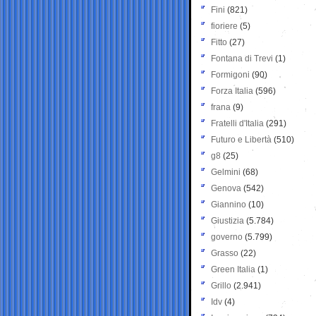
Fini
(821)
fioriere
(5)
Fitto
(27)
Fontana di Trevi
(1)
Formigoni
(90)
Forza Italia
(596)
frana
(9)
Fratelli d'Italia
(291)
Futuro e Libertà
(510)
g8
(25)
Gelmini
(68)
Genova
(542)
Giannino
(10)
Giustizia
(5.784)
governo
(5.799)
Grasso
(22)
Green Italia
(1)
Grillo
(2.941)
Idv
(4)