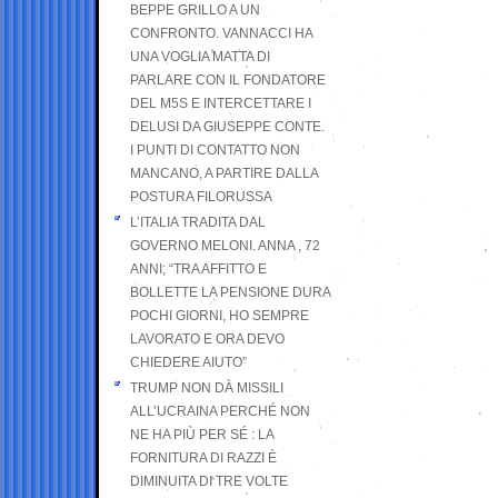
BEPPE GRILLO A UN
CONFRONTO. VANNACCI HA
UNA VOGLIA MATTA DI
PARLARE CON IL FONDATORE
DEL M5S E INTERCETTARE I
DELUSI DA GIUSEPPE CONTE.
I PUNTI DI CONTATTO NON
MANCANO, A PARTIRE DALLA
POSTURA FILORUSSA
L’ITALIA TRADITA DAL
GOVERNO MELONI. ANNA , 72
ANNI; “TRA AFFITTO E
BOLLETTE LA PENSIONE DURA
POCHI GIORNI, HO SEMPRE
LAVORATO E ORA DEVO
CHIEDERE AIUTO”
TRUMP NON DÀ MISSILI
ALL’UCRAINA PERCHÉ NON
NE HA PIÙ PER SÉ : LA
FORNITURA DI RAZZI È
DIMINUITA DI TRE VOLTE