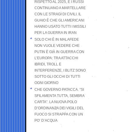
RISPETTO AL 2025, E I RUSSI
CONTINUANO A MARTELLARE
CON LE STRAGI DI CIVILI. IL
GUAIO È CHE GLI AMERICANI
HANNO USATO TUTTI I MISSILI
PER LA GUERRA IN IRAN
SOLO CHI È IN MALAFEDE
NON VUOLE VEDERE CHE
PUTIN È GIÀ IN GUERRA CON
L’EUROPA: TRA ATTACCHI
IBRIDI, TROLL E
INTERFERENZE, I BLITZ SONO
SOTTO GLI OCCHI DI TUTTI
OGNI GIORNO
CHE GOVERNO PATACCA. “SI
SFILAMENTA TUTTA, SEMBRA
CARTA”. LA NUOVA POLO
D’ORDINANZA DEI VIGILI DEL
FUOCO SI STRAPPA CON UN
PO’ D’ACQUA