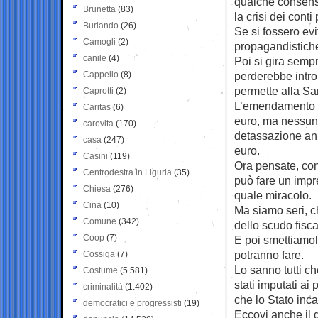
qualche consenso
Brunetta
(83)
la crisi dei conti
Burlando
(26)
Se si fossero ev
Camogli
(2)
propagandistiche
canile
(4)
Poi si gira sempr
Cappello
(8)
perderebbe introi
permette alla Sa
Caprotti
(2)
L’emendamento m
Caritas
(6)
euro, ma nessuno
carovita
(170)
detassazione annu
casa
(247)
euro.
Casini
(119)
Ora pensate, con 
Centrodestra in Liguria
(35)
può fare un impr
Chiesa
(276)
quale miracolo.
Cina
(10)
Ma siamo seri, c
Comune
(342)
dello scudo fisca
Coop
(7)
E poi smettiamola
potranno fare.
Cossiga
(7)
Lo sanno tutti c
Costume
(5.581)
stati imputati ai
criminalità
(1.402)
che lo Stato inca
democratici e progressisti
(19)
Eccovi anche il d