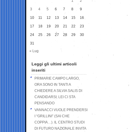
1
2
3
4
5
6
7
8
9
10
11
12
13
14
15
16
17
18
19
20
21
22
23
24
25
26
27
28
29
30
31
« Lug
Leggi gli ultimi articoli
inseriti
PRIMARIE CAMPO LARGO,
ORA SONO IN TANTI A
CHIEDERE A SILVIA SALIS DI
CANDIDARSI: LEI CI STA
PENSANDO
VANNACCI VUOLE PRENDERSI
I “GRILLINI” (SAI CHE
COPPIA…). IL CENTRO STUDI
DI FUTURO NAZIONALE INVITA