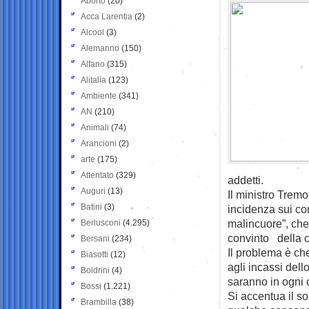
Aborto
(20)
Acca Larentia
(2)
Alcool
(3)
Alemanno
(150)
Alfano
(315)
Alitalia
(123)
Ambiente
(341)
AN
(210)
Animali
(74)
Arancioni
(2)
arte
(175)
Attentato
(329)
addetti.
Auguri
(13)
Il ministro Trem
Batini
(3)
incidenza sui cont
malincuore”, che 
Berlusconi
(4.295)
convinto della c
Bersani
(234)
Il problema è ch
Biasotti
(12)
agli incassi del
Boldrini
(4)
saranno in ogni 
Bossi
(1.221)
Si accentua il s
Brambilla
(38)