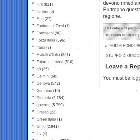
devono rimediare 
Fini
(821)
Purtroppo questa
fioriere
(5)
ragione.
Fitto
(27)
Fontana di Trevi
(1)
This entry was posted o
Formigoni
(90)
responses to this entr
Forza Italia
(596)
«
TAGLI AI FONDI 
frana
(9)
Fratelli d'Italia
(291)
STUPRO DI GUIDON
Futuro e Libertà
(510)
Leave a Rep
g8
(25)
Gelmini
(68)
You must be
log
Genova
(542)
Giannino
(10)
Giustizia
(5.784)
governo
(5.799)
Grasso
(22)
Green Italia
(1)
Grillo
(2.941)
Idv
(4)