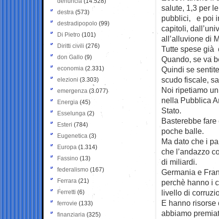
denuncia
(14.528)
salute, 1,3 per l
destra
(573)
pubblici, e poi i
destradipopolo
(99)
capitoli, dall’uni
Di Pietro
(101)
all’alluvione di 
Diritti civili
(276)
Tutte spese già d
don Gallo
(9)
Quando, se va b
economia
(2.331)
Quindi se sentite
scudo fiscale, sa
elezioni
(3.303)
Noi ripetiamo un
emergenza
(3.077)
nella Pubblica Am
Energia
(45)
Stato.
Esselunga
(2)
Basterebbe fare 
Esteri
(784)
poche balle.
Eugenetica
(3)
Ma dato che i pa
Europa
(1.314)
che l’andazzo c
Fassino
(13)
di miliardi.
federalismo
(167)
Germania e Franc
Ferrara
(21)
perchè hanno i c
livello di corru
Ferretti
(6)
E hanno risorse 
ferrovie
(133)
abbiamo premiato 
finanziaria
(325)