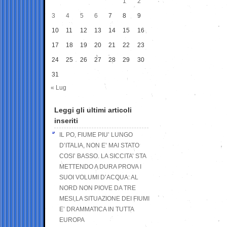
1
2
3
4
5
6
7
8
9
10
11
12
13
14
15
16
17
18
19
20
21
22
23
24
25
26
27
28
29
30
31
« Lug
Leggi gli ultimi articoli
inseriti
IL PO, FIUME PIU’ LUNGO
D’ITALIA, NON E’ MAI STATO
COSI’ BASSO. LA SICCITA’ STA
METTENDO A DURA PROVA I
SUOI VOLUMI D’ACQUA: AL
NORD NON PIOVE DA TRE
MESI,LA SITUAZIONE DEI FIUMI
E’ DRAMMATICA IN TUTTA
EUROPA