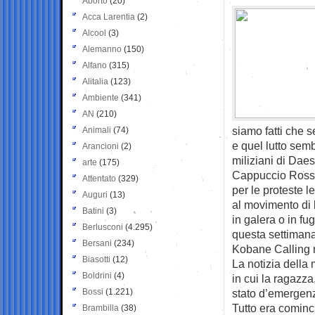
Aborto
(20)
Acca Larentia
(2)
Alcool
(3)
Alemanno
(150)
Alfano
(315)
Alitalia
(123)
Ambiente
(341)
AN
(210)
siamo fatti che 
Animali
(74)
e quel lutto semb
Arancioni
(2)
miliziani di Dae
arte
(175)
Cappuccio Rosso.
Attentato
(329)
per le proteste 
Auguri
(13)
al movimento di l
Batini
(3)
in galera o in fu
Berlusconi
(4.295)
questa settimana
Bersani
(234)
Kobane Calling m
Biasotti
(12)
La notizia della 
Boldrini
(4)
in cui la ragazz
Bossi
(1.221)
stato d’emergenza
Tutto era cominc
Brambilla
(38)