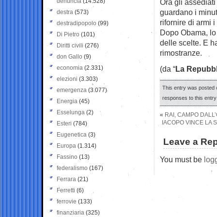
denuncia
(14.528)
Ora gli assediati
guardano i minut
destra
(573)
rifornire di armi 
destradipopolo
(99)
Dopo Obama, lo h
Di Pietro
(101)
delle scelte. E h
Diritti civili
(276)
rimostranze.
don Gallo
(9)
economia
(2.331)
(da “
La Repubbl
elezioni
(3.303)
This entry was posted o
emergenza
(3.077)
responses to this entr
Energia
(45)
Esselunga
(2)
«
RAI, CAMPO DALL
IACOPO VINCE LA SU
Esteri
(784)
Eugenetica
(3)
Leave a Rep
Europa
(1.314)
Fassino
(13)
You must be
log
federalismo
(167)
Ferrara
(21)
Ferretti
(6)
ferrovie
(133)
finanziaria
(325)