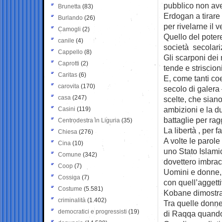
pubblico non ave
Brunetta
(83)
Erdogan a tirare
Burlando
(26)
per rivelarne il v
Camogli
(2)
Quello del potere
canile
(4)
società secolari
Cappello
(8)
Gli scarponi dei
Caprotti
(2)
tende e striscioni
Caritas
(6)
E, come tanti co
carovita
(170)
secolo di galera 
casa
(247)
scelte, che siano
ambizioni e la d
Casini
(119)
battaglie per ra
Centrodestra in Liguria
(35)
La libertà , per 
Chiesa
(276)
A volte le parol
Cina
(10)
uno Stato Islamic
Comune
(342)
dovettero imbracci
Coop
(7)
Uomini e donne,
Cossiga
(7)
con quell’aggettiv
Costume
(5.581)
Kobane dimostrar
criminalità
(1.402)
Tra quelle donne
democratici e progressisti
(19)
di Raqqa quando i