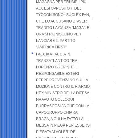
MAGAGNA PER TRUMP. I PIÙ
ACCESI OPPOSITORI DEL
TYCOON SONO I SUOI EX FAN,
CHE LO ACCUSANO DI AVER
TRADITO LA CAUSA “MAGA”. E
ORA SI RIUNISCONO PER
LANCIARE IL PARTITO
“AMERICA FIRST”
FACCIA A FACCIA IN
TRANSATLANTICO TRA
LORENZO GUERINI E IL
RESPONSABILE ESTERI
PEPPE PROVENZANO SULLA
MOZIONE CONTRO IL RIARMO.
L’EX MINISTRO DELLA DIFESA
HA AVUTO COLLOQUI
BURRASCOSI ANCHE CON LA
CAPOGRUPPO CHIARA
BRAGA, A CUI HA FATTO LA
MESSA IN PIEGA PER ESSERSI
PIEGATA AI VOLERI DEI