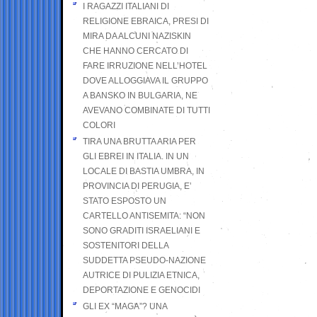
I RAGAZZI ITALIANI DI
RELIGIONE EBRAICA, PRESI DI
MIRA DA ALCUNI NAZISKIN
CHE HANNO CERCATO DI
FARE IRRUZIONE NELL’HOTEL
DOVE ALLOGGIAVA IL GRUPPO
A BANSKO IN BULGARIA, NE
AVEVANO COMBINATE DI TUTTI
COLORI
TIRA UNA BRUTTA ARIA PER
GLI EBREI IN ITALIA. IN UN
LOCALE DI BASTIA UMBRA, IN
PROVINCIA DI PERUGIA, E’
STATO ESPOSTO UN
CARTELLO ANTISEMITA: “NON
SONO GRADITI ISRAELIANI E
SOSTENITORI DELLA
SUDDETTA PSEUDO-NAZIONE
AUTRICE DI PULIZIA ETNICA,
DEPORTAZIONE E GENOCIDI
GLI EX “MAGA”? UNA