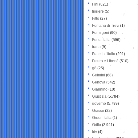
Fini
(821)
fioriere
(5)
Fitto
(27)
Fontana di Trevi
(1)
Formigoni
(90)
Forza Italia
(596)
frana
(9)
Fratelli d'Italia
(291)
Futuro e Libertà
(510)
g8
(25)
Gelmini
(68)
Genova
(542)
Giannino
(10)
Giustizia
(5.784)
governo
(5.799)
Grasso
(22)
Green Italia
(1)
Grillo
(2.941)
Idv
(4)