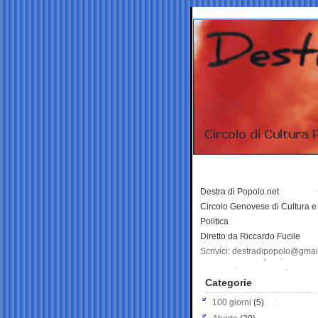
Destra di Popolo.net
Circolo Genovese di Cultura e
Politica
Diretto da Riccardo Fucile
Scrivici: destradipopolo@gma
Categorie
100 giorni
(5)