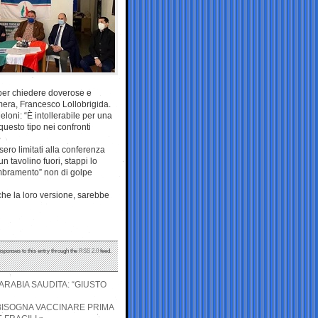
per chiedere doverose e
amera, Francesco Lollobrigida.
eloni: “È intollerabile per una
uesto tipo nei confronti
sero limitati alla conferenza
n tavolino fuori, stappi lo
embramento” non di golpe
che la loro versione, sarebbe
esponses to this entry through the
RSS 2.0
feed.
ARABIA SAUDITA: “GIUSTO
BISOGNA VACCINARE PRIMA