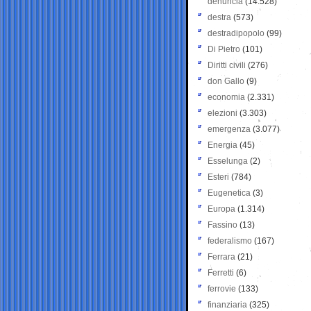
denuncia
(14.528)
destra
(573)
destradipopolo
(99)
Di Pietro
(101)
Diritti civili
(276)
don Gallo
(9)
economia
(2.331)
elezioni
(3.303)
emergenza
(3.077)
Energia
(45)
Esselunga
(2)
Esteri
(784)
Eugenetica
(3)
Europa
(1.314)
Fassino
(13)
federalismo
(167)
Ferrara
(21)
Ferretti
(6)
ferrovie
(133)
finanziaria
(325)