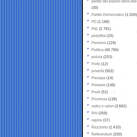
partito del popolo della libe
(30)
Partito Democratico
(1.034)
PD
(1.188)
PdL
(2.781)
pedofilia
(25)
Pensioni
(129)
Politica
(40.790)
polizia
(253)
Porto
(12)
povertà
(502)
Presepe
(14)
Primarie
(149)
Prodi
(52)
Provincia
(139)
radici e valori
(3.682)
RAI
(359)
rapine
(37)
Razzismo
(1.410)
Referendum
(200)