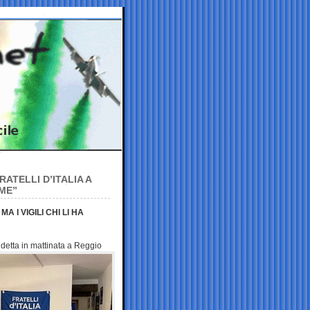
ATELLI D’ITALIA A
IME”
I VIGILI CHI LI HA
ndetta in mattinata a Reggio