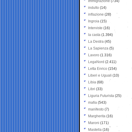
Immigrazione
(734)
indulto
(14)
inflazione
(26)
Ingroia
(15)
Interviste
(16)
la casta
(1.394)
La Destra
(45)
La Sapienza
(5)
Lavoro
(1.316)
LegaNord
(2.411)
Letta Enrico
(154)
Liberi e Uguali
(10)
Libia
(68)
Libri
(33)
Liguria Futurista
(25)
mafia
(543)
manifesto
(7)
Margherita
(16)
Maroni
(171)
Mastella
(16)