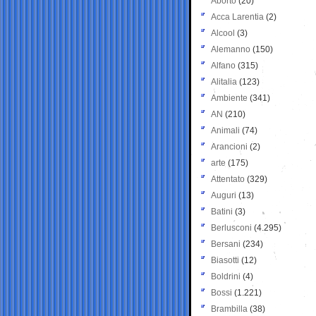
Aborto
(20)
Acca Larentia
(2)
Alcool
(3)
Alemanno
(150)
Alfano
(315)
Alitalia
(123)
Ambiente
(341)
AN
(210)
Animali
(74)
Arancioni
(2)
arte
(175)
Attentato
(329)
Auguri
(13)
Batini
(3)
Berlusconi
(4.295)
Bersani
(234)
Biasotti
(12)
Boldrini
(4)
Bossi
(1.221)
Brambilla
(38)