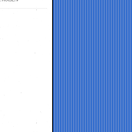
 FRAGILI
»