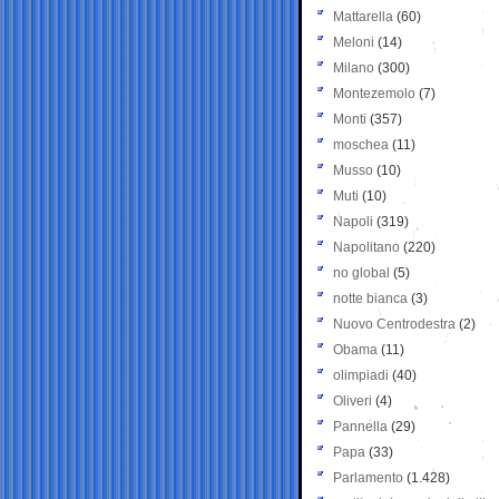
Mattarella
(60)
Meloni
(14)
Milano
(300)
Montezemolo
(7)
Monti
(357)
moschea
(11)
Musso
(10)
Muti
(10)
Napoli
(319)
Napolitano
(220)
no global
(5)
notte bianca
(3)
Nuovo Centrodestra
(2)
Obama
(11)
olimpiadi
(40)
Oliveri
(4)
Pannella
(29)
Papa
(33)
Parlamento
(1.428)