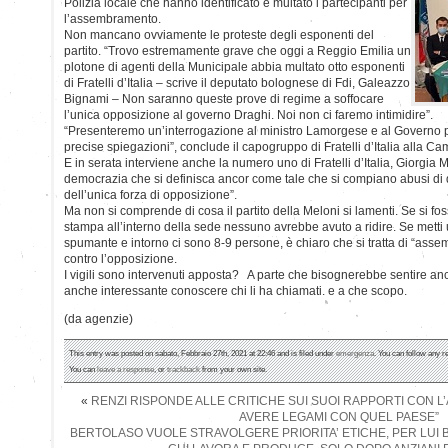
Polizia locale che hanno identificato e multato i partecipanti per
l’assembramento.
Non mancano ovviamente le proteste degli esponenti del
partito. “Trovo estremamente grave che oggi a Reggio Emilia un
plotone di agenti della Municipale abbia multato otto esponenti
di Fratelli d’Italia – scrive il deputato bolognese di Fdi, Galeazzo
Bignami – Non saranno queste prove di regime a soffocare
l’unica opposizione al governo Draghi. Noi non ci faremo intimidire”.
“Presenteremo un’interrogazione al ministro Lamorgese e al Governo 
precise spiegazioni”, conclude il capogruppo di Fratelli d’Italia alla C
E in serata interviene anche la numero uno di Fratelli d’Italia, Giorgia M
democrazia che si definisca ancor come tale che si compiano abusi di q
dell’unica forza di opposizione”.
Ma non si comprende di cosa il partito della Meloni si lamenti. Se si fos
stampa all’interno della sede nessuno avrebbe avuto a ridire. Se metti u
spumante e intorno ci sono 8-9 persone, è chiaro che si tratta di “ass
contro l’opposizione.
I vigili sono intervenuti apposta? A parte che bisognerebbe sentire an
anche interessante conoscere chi li ha chiamati. e a che scopo.
(da agenzie)
This entry was posted on sabato, Febbraio 27th, 2021 at 22:46 and is filed under
emergenza
. You can follow any r
You can
leave a response
, or
trackback
from your own site.
«
RENZI RISPONDE ALLE CRITICHE SUI SUOI RAPPORTI CON L’
AVERE LEGAMI CON QUEL PAESE”
BERTOLASO VUOLE STRAVOLGERE PRIORITA’ ETICHE, PER LUI 