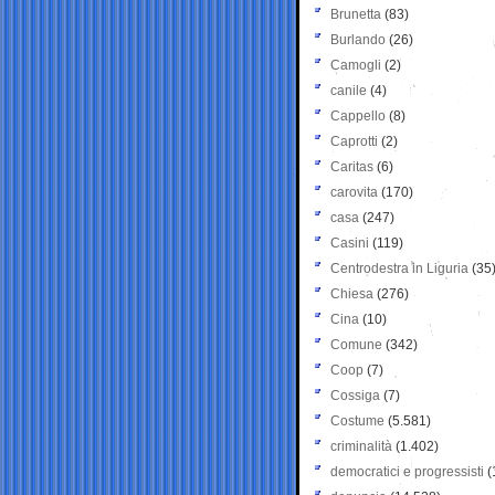
Brunetta
(83)
Burlando
(26)
Camogli
(2)
canile
(4)
Cappello
(8)
Caprotti
(2)
Caritas
(6)
carovita
(170)
casa
(247)
Casini
(119)
Centrodestra in Liguria
(35
Chiesa
(276)
Cina
(10)
Comune
(342)
Coop
(7)
Cossiga
(7)
Costume
(5.581)
criminalità
(1.402)
democratici e progressisti
(