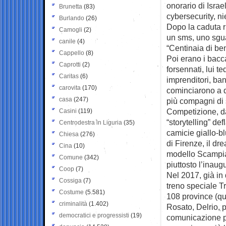
onorario di Isra
Brunetta
(83)
cybersecurity, n
Burlando
(26)
Dopo la caduta r
Camogli
(2)
un sms, uno sguar
canile
(4)
“Centinaia di ben
Cappello
(8)
Poi erano i bacc
Caprotti
(2)
forsennati, lui t
Caritas
(6)
imprenditori, banc
carovita
(170)
cominciarono a d
casa
(247)
più compagni di 
Competizione, dar
Casini
(119)
“storytelling” def
Centrodestra in Liguria
(35)
camicie giallo-blu
Chiesa
(276)
di Firenze, il drea
Cina
(10)
modello Scampia
Comune
(342)
piuttosto l’inau
Coop
(7)
Nel 2017, già in d
Cossiga
(7)
treno speciale Tr
Costume
(5.581)
108 province (que
criminalità
(1.402)
Rosato, Delrio, p
democratici e progressisti
(19)
comunicazione po