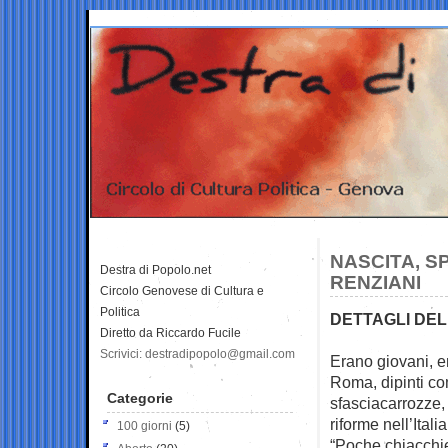
NASCITA, S
Destra di Popolo.net
RENZIANI
Circolo Genovese di Cultura e
Politica
DETTAGLI DE
Diretto da Riccardo Fucile
Scrivici: destradipopolo@gmail.com
Erano giovani, en
Roma,
dipinti co
Categorie
sfasciacarrozze,
riforme nell’Itali
100 giorni
(5)
“Poche chiacchie