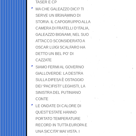
TASER E CP
MA CHE GALEAZZO DICI? TI
SERVE UN BIGNAMINO DI
STORIA. IL CAPOGRUPPO ALLA
CAMERA DI FRATELLI D’ITALIA,
GALEAZZO BIGNAMI, NEL SUO
ATTACCO SCONSIDERATO A
OSCAR LUIGI SCALFARO HA
DETTO UN BEL PO’ DI
CAZZATE
SIAMO FERMI AL GOVERNO
GIALLOVERDE: LA DESTRA
SULLA DIFESA È OSTAGGIO
DEI “PACIFISTI” LEGHISTI, LA
SINISTRA DEL PUTINIANO
CONTE
LE ONDATE DI CALORE DI
QUEST’ESTATE HANNO
PORTATO TEMPERATURE
RECORD IN TUTTA EUROPA E
UNA SICCITA’ MAI VISTA. I