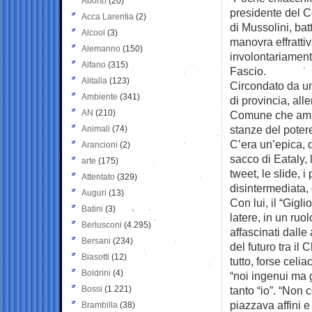
Aborto
(20)
presidente del Co
Acca Larentia
(2)
di Mussolini, bat
Alcool
(3)
manovra effrattiv
Alemanno
(150)
involontariamente
Alfano
(315)
Fascio.
Alitalia
(123)
Circondato da un
Ambiente
(341)
di provincia, all
AN
(210)
Comune che ammi
stanze del poter
Animali
(74)
C’era un’epica, d
Arancioni
(2)
sacco di Eataly, l
arte
(175)
tweet, le slide, i
Attentato
(329)
disintermediata,
Auguri
(13)
Con lui, il “Gigli
Batini
(3)
latere, in un ruol
Berlusconi
(4.295)
affascinati dalle
Bersani
(234)
del futuro tra il 
Biasotti
(12)
tutto, forse cel
Boldrini
(4)
“noi ingenui ma g
Bossi
(1.221)
tanto “io”. “Non
piazzava affini e
Brambilla
(38)