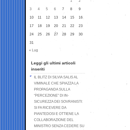
1
2
3
4
5
6
7
8
9
10
11
12
13
14
15
16
17
18
19
20
21
22
23
24
25
26
27
28
29
30
31
« Lug
Leggi gli ultimi articoli
inseriti
IL BLITZ DI SILVIA SALIS AL
VIMINALE CHE SPIAZZA LA
PROPAGANDA SULLA
“PERCEZIONE” DI IN-
SICUREZZA DEI SOVRANISTI:
SI FA RICEVERE DA
PIANTEDOSI E OTTIENE LA
COLLABORAZIONE DEL
MINISTRO SENZA CEDERE SU