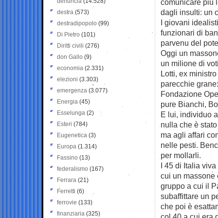
denuncia
(14.528)
comunicare più l
dagli insulti: un 
destra
(573)
I giovani idealist
destradipopolo
(99)
funzionari di ban
Di Pietro
(101)
parvenu del poter
Diritti civili
(276)
Oggi un massone 
don Gallo
(9)
un milione di vo
economia
(2.331)
Lotti, ex ministr
elezioni
(3.303)
parecchie grane: 
emergenza
(3.077)
Fondazione Open 
Energia
(45)
pure Bianchi, Bo
Esselunga
(2)
E lui, individuo 
nulla che è stato
Esteri
(784)
ma agli affari co
Eugenetica
(3)
nelle pesti. Ben
Europa
(1.314)
per mollarli.
Fassino
(13)
I 45 di Italia vi
federalismo
(167)
cui un massone e 
Ferrara
(21)
gruppo a cui il P
Ferretti
(6)
subaffittare un p
ferrovie
(133)
che poi è esatta
finanziaria
(325)
col 40 a cui era