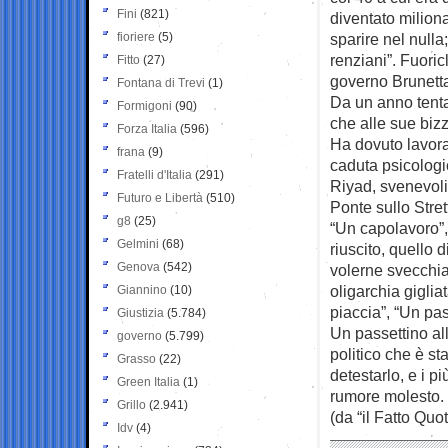
Fini
(821)
diventato miliona
fioriere
(5)
sparire nel nulla;
renziani”. Fuori
Fitto
(27)
governo Brunetta
Fontana di Trevi
(1)
Da un anno tenta
Formigoni
(90)
che alle sue bizz
Forza Italia
(596)
Ha dovuto lavorar
frana
(9)
caduta psicologi
Fratelli d'Italia
(291)
Riyad, svenevoli
Futuro e Libertà
(510)
Ponte sullo Stre
g8
(25)
“Un capolavoro”, 
Gelmini
(68)
riuscito, quello
Genova
(542)
volerne svecchiar
oligarchia gigli
Giannino
(10)
piaccia”, “Un pas
Giustizia
(5.784)
Un passettino all
governo
(5.799)
politico che è st
Grasso
(22)
detestarlo, e i p
Green Italia
(1)
rumore molesto.
Grillo
(2.941)
(da “il Fatto Quo
Idv
(4)