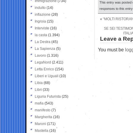
Immigrazione
(734)
This entry was posted o
indulto
(14)
responses to this entr
inflazione
(26)
«
“MOLTI RISTORAN
Ingroia
(15)
Interviste
(16)
SE SEI TESTIMON
ITALI
la casta
(1.394)
Leave a Rep
La Destra
(45)
La Sapienza
(5)
You must be
log
Lavoro
(1.316)
LegaNord
(2.411)
Letta Enrico
(154)
Liberi e Uguali
(10)
Libia
(68)
Libri
(33)
Liguria Futurista
(25)
mafia
(543)
manifesto
(7)
Margherita
(16)
Maroni
(171)
Mastella
(16)