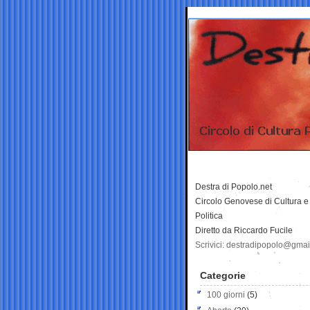
Destra di Popolo.net
Circolo Genovese di Cultura e
Politica
Diretto da Riccardo Fucile
Scrivici: destradipopolo@gma
Categorie
100 giorni
(5)