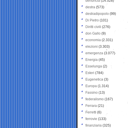
denuncia
(14.528)
destra
(573)
destradipopolo
(99)
Di Pietro
(101)
Diritti civili
(276)
don Gallo
(9)
economia
(2.331)
elezioni
(3.303)
emergenza
(3.077)
Energia
(45)
Esselunga
(2)
Esteri
(784)
Eugenetica
(3)
Europa
(1.314)
Fassino
(13)
federalismo
(167)
Ferrara
(21)
Ferretti
(6)
ferrovie
(133)
finanziaria
(325)