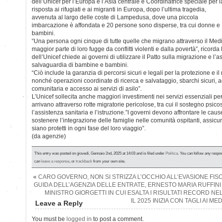
dell’Unicef per l’Europa e l’Asia centrale e Coordinatrice speciale per l
risposta ai rifugiati e ai migranti in Europa, dopo l’ultima tragedia,
avvenuta al largo delle coste di Lampedusa, dove una piccola
imbarcazione è affondata e 20 persone sono disperse, tra cui donne e
bambini.
“Una persona ogni cinque di tutte quelle che migrano attraverso il Me
maggior parte di loro fugge da conflitti violenti e dalla povertà”, ricor
dell’Unicef chiede ai governi di utilizzare il Patto sulla migrazione e l’as
salvaguardia di bambine e bambini.
“Ciò include la garanzia di percorsi sicuri e legali per la protezione e i
nonché operazioni coordinate di ricerca e salvataggio, sbarchi sicuri,
comunitaria e accesso ai servizi di asilo”.
L’Unicef sollecita anche maggiori investimenti nei servizi essenziali per
arrivano attraverso rotte migratorie pericolose, tra cui il sostegno psico
l’assistenza sanitaria e l’istruzione.”I governi devono affrontare le ca
sostenere l’integrazione delle famiglie nelle comunità ospitanti, assicur
siano protetti in ogni fase del loro viaggio”.
(da agenzie)
This entry was posted on giovedì, Gennaio 2nd, 2025 at 14:03 and is filed under
Politica
. You can follow any respo
can
leave a response
, or
trackback
from your own site.
«
CARO GOVERNO, NON SI STRIZZA L’OCCHIO ALL’EVASIONE FISC
GUIDA DELL’AGENZIA DELLE ENTRATE, ERNESTO MARIA RUFFINI 
MINISTRO GIORGETTI IN CUI ESALTA I RISULTATI RECORD NE
IL 2025 INIZIA CON TAGLI AI M
Leave a Reply
You must be
logged in
to post a comment.