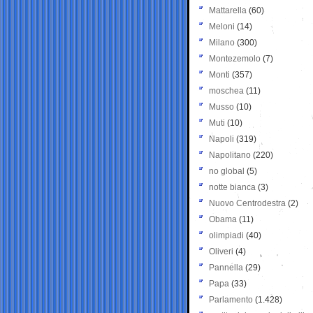
Mattarella
(60)
Meloni
(14)
Milano
(300)
Montezemolo
(7)
Monti
(357)
moschea
(11)
Musso
(10)
Muti
(10)
Napoli
(319)
Napolitano
(220)
no global
(5)
notte bianca
(3)
Nuovo Centrodestra
(2)
Obama
(11)
olimpiadi
(40)
Oliveri
(4)
Pannella
(29)
Papa
(33)
Parlamento
(1.428)