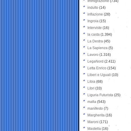
Immigrazione
(734)
indulto
(14)
inflazione
(26)
Ingroia
(15)
Interviste
(16)
la casta
(1.394)
La Destra
(45)
La Sapienza
(5)
Lavoro
(1.316)
LegaNord
(2.411)
Letta Enrico
(154)
Liberi e Uguali
(10)
Libia
(68)
Libri
(33)
Liguria Futurista
(25)
mafia
(543)
manifesto
(7)
Margherita
(16)
Maroni
(171)
Mastella
(16)