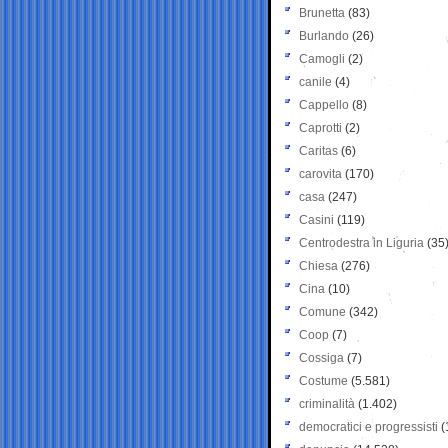
Brunetta
(83)
Burlando
(26)
Camogli
(2)
canile
(4)
Cappello
(8)
Caprotti
(2)
Caritas
(6)
carovita
(170)
casa
(247)
Casini
(119)
Centrodestra in Liguria
(35
Chiesa
(276)
Cina
(10)
Comune
(342)
Coop
(7)
Cossiga
(7)
Costume
(5.581)
criminalità
(1.402)
democratici e progressisti
(