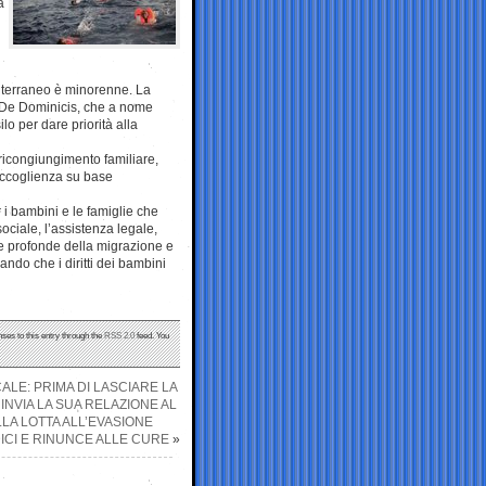
a
diterraneo è minorenne. La
da De Dominicis, che a nome
ilo per dare priorità alla
l ricongiungimento familiare,
 accoglienza su base
 i bambini e le famiglie che
sociale, l’assistenza legale,
use profonde della migrazione e
ando che i diritti dei bambini
nses to this entry through the
RSS 2.0
feed. You
ALE: PRIMA DI LASCIARE LA
INVIA LA SUA RELAZIONE AL
LLA LOTTA ALL’EVASIONE
EDICI E RINUNCE ALLE CURE
»