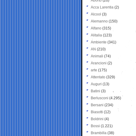
Aborto
(20)
Acca Larentia
(2)
Alcool
(3)
Alemanno
(150)
Alfano
(315)
Alitalia
(123)
Ambiente
(341)
AN
(210)
Animali
(74)
Arancioni
(2)
arte
(175)
Attentato
(329)
Auguri
(13)
Batini
(3)
Berlusconi
(4.295)
Bersani
(234)
Biasotti
(12)
Boldrini
(4)
Bossi
(1.221)
Brambilla
(38)