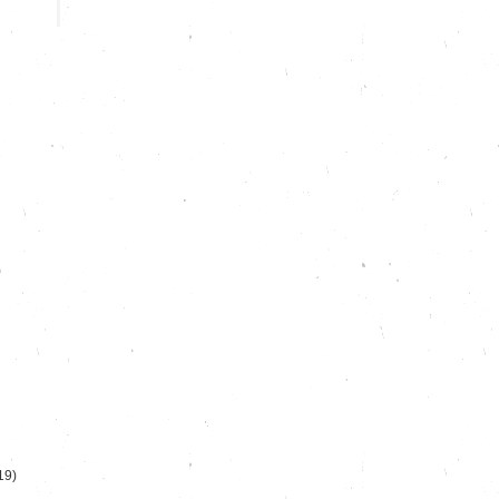
)
19)