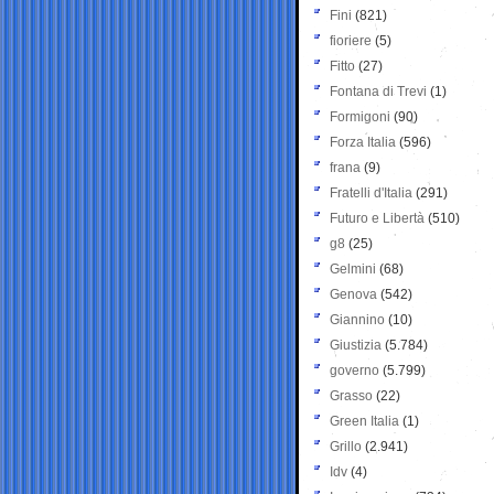
Fini
(821)
fioriere
(5)
Fitto
(27)
Fontana di Trevi
(1)
Formigoni
(90)
Forza Italia
(596)
frana
(9)
Fratelli d'Italia
(291)
Futuro e Libertà
(510)
g8
(25)
Gelmini
(68)
Genova
(542)
Giannino
(10)
Giustizia
(5.784)
governo
(5.799)
Grasso
(22)
Green Italia
(1)
Grillo
(2.941)
Idv
(4)