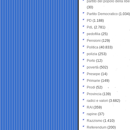
partito del popolo della libe
(30)
Partito Democratico
(1.034)
PD
(1.188)
PdL
(2.781)
pedofilia
(25)
Pensioni
(129)
Politica
(40.833)
polizia
(253)
Porto
(12)
povertà
(502)
Presepe
(14)
Primarie
(149)
Prodi
(52)
Provincia
(139)
radici e valori
(3.682)
RAI
(359)
rapine
(37)
Razzismo
(1.410)
Referendum
(200)