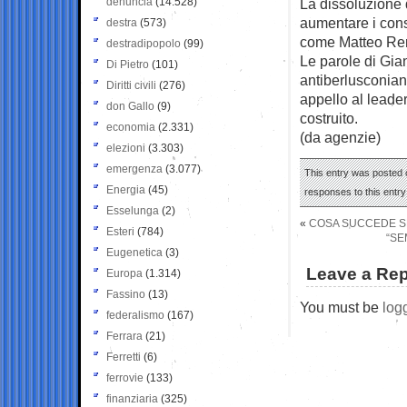
denuncia
(14.528)
La dissoluzione de
aumentare i cons
destra
(573)
come Matteo Renz
destradipopolo
(99)
Le parole di Gian
Di Pietro
(101)
antiberlusconia
Diritti civili
(276)
appello al leade
don Gallo
(9)
costruito.
economia
(2.331)
(da agenzie)
elezioni
(3.303)
emergenza
(3.077)
This entry was posted 
Energia
(45)
responses to this entr
Esselunga
(2)
«
COSA SUCCEDE SE
Esteri
(784)
“SE
Eugenetica
(3)
Leave a Rep
Europa
(1.314)
Fassino
(13)
You must be
log
federalismo
(167)
Ferrara
(21)
Ferretti
(6)
ferrovie
(133)
finanziaria
(325)