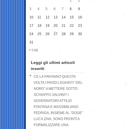
1
2
3
4
5
6
7
8
9
10
11
12
13
14
15
16
17
18
19
20
21
22
23
24
25
26
27
28
29
30
31
« Lug
Leggi gli ultimi articoli
inseriti
CE LA FARANNO QUESTA
VOLTA I PAVIDI LEGHISTI “DEL
NORD” A METTERE SOTTO
SCHIAFFO SALVINI? I
GOVERNATORI ATTILIO
FONTANA E MASSIMILIANO
FEDRIGA, INSIEME AL “DOGE”
LUCA ZAIA, SONO PRONTI A
FORMALIZZARE UNA