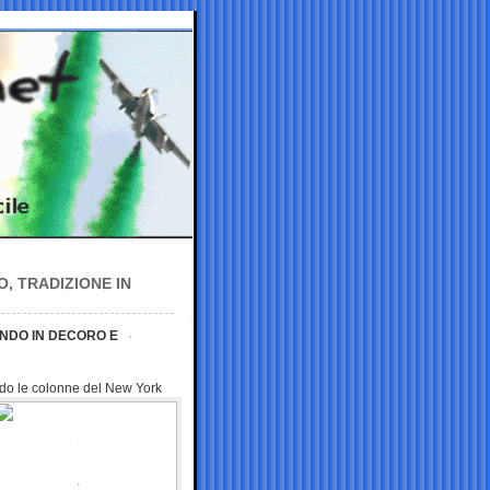
, TRADIZIONE IN
ENDO IN DECORO E
ndo le colonne del New
York