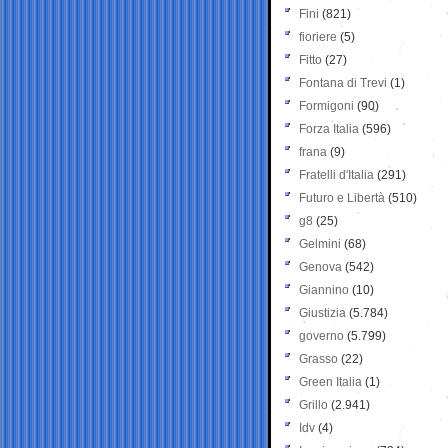
Fini
(821)
fioriere
(5)
Fitto
(27)
Fontana di Trevi
(1)
Formigoni
(90)
Forza Italia
(596)
frana
(9)
Fratelli d'Italia
(291)
Futuro e Libertà
(510)
g8
(25)
Gelmini
(68)
Genova
(542)
Giannino
(10)
Giustizia
(5.784)
governo
(5.799)
Grasso
(22)
Green Italia
(1)
Grillo
(2.941)
Idv
(4)