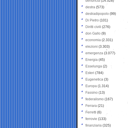
denuncia
(14.528)
destra
(573)
destradipopolo
(99)
Di Pietro
(101)
Diritti civili
(276)
don Gallo
(9)
economia
(2.331)
elezioni
(3.303)
emergenza
(3.077)
Energia
(45)
Esselunga
(2)
Esteri
(784)
Eugenetica
(3)
Europa
(1.314)
Fassino
(13)
federalismo
(167)
Ferrara
(21)
Ferretti
(6)
ferrovie
(133)
finanziaria
(325)