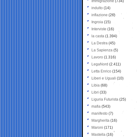
Immigrazione
(734)
indulto
(14)
inflazione
(26)
Ingroia
(15)
Interviste
(16)
la casta
(1.394)
La Destra
(45)
La Sapienza
(5)
Lavoro
(1.316)
LegaNord
(2.411)
Letta Enrico
(154)
Liberi e Uguali
(10)
Libia
(68)
Libri
(33)
Liguria Futurista
(25)
mafia
(543)
manifesto
(7)
Margherita
(16)
Maroni
(171)
Mastella
(16)