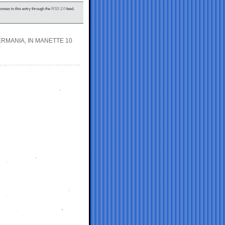
onses to this entry through the
RSS 2.0
feed.
ERMANIA, IN MANETTE 10