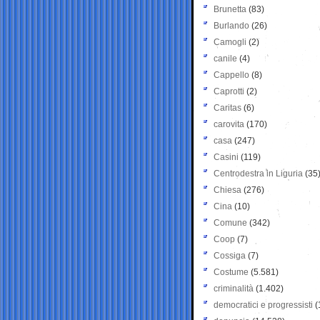
Brunetta
(83)
Burlando
(26)
Camogli
(2)
canile
(4)
Cappello
(8)
Caprotti
(2)
Caritas
(6)
carovita
(170)
casa
(247)
Casini
(119)
Centrodestra in Liguria
(35
Chiesa
(276)
Cina
(10)
Comune
(342)
Coop
(7)
Cossiga
(7)
Costume
(5.581)
criminalità
(1.402)
democratici e progressisti
(