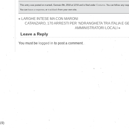
This entry was posted on martedì, Gennaio 9th, 2018 at 12:54 and is filed under
Costume
. You can follow any resp
You can
leave a response
, or
trackback
from your own site.
«
LARGHE INTESE MA CON MARONI
CATANZARO, 170 ARRESTI PER ‘NDRANGHETA TRA ITALIA E G
AMMINISTRATORI LOCALI
»
Leave a Reply
You must be
logged in
to post a comment.
)
19)