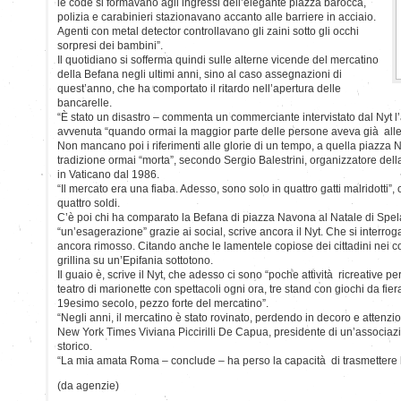
le code si formavano agli ingressi dell’elegante piazza barocca,
polizia e carabinieri stazionavano accanto alle barriere in acciaio.
Agenti con metal detector controllavano gli zaini sotto gli occhi
sorpresi dei bambini”.
Il quotidiano si sofferma quindi sulle alterne vicende del mercatino
della Befana negli ultimi anni, sino al caso assegnazioni di
quest’anno, che ha comportato il ritardo nell’apertura delle
bancarelle.
“È stato un disastro – commenta un commerciante intervistato dal Nyt l
avvenuta “quando ormai la maggior parte delle persone aveva già allest
Non mancano poi i riferimenti alle glorie di un tempo, a quella piazza 
tradizione ormai “morta”, secondo Sergio Balestrini, organizzatore dell
in Vaticano dal 1986.
“Il mercato era una fiaba. Adesso, sono solo in quattro gatti malridotti
quattro soldi.
C’è poi chi ha comparato la Befana di piazza Navona al Natale di Spel
“un’esagerazione” grazie ai social, scrive ancora il Nyt. Che si interrog
ancora rimosso. Citando anche le lamentele copiose dei cittadini nei c
grillina su un’Epifania sottotono.
Il guaio è, scrive il Nyt, che adesso ci sono “poche attività ricreative per
teatro di marionette con spettacoli ogni ora, tre stand con giochi da fie
19esimo secolo, pezzo forte del mercatino”.
“Negli anni, il mercatino è stato rovinato, perdendo in decoro e attenzion
New York Times Viviana Piccirilli De Capua, presidente di un’associazi
storico.
“La mia amata Roma – conclude – ha perso la capacità di trasmettere l
(da agenzie)