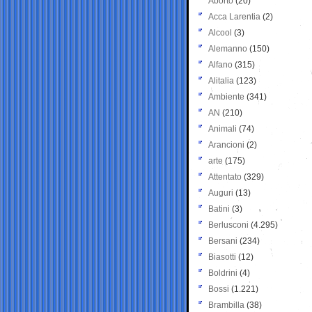
Aborto
(20)
Acca Larentia
(2)
Alcool
(3)
Alemanno
(150)
Alfano
(315)
Alitalia
(123)
Ambiente
(341)
AN
(210)
Animali
(74)
Arancioni
(2)
arte
(175)
Attentato
(329)
Auguri
(13)
Batini
(3)
Berlusconi
(4.295)
Bersani
(234)
Biasotti
(12)
Boldrini
(4)
Bossi
(1.221)
Brambilla
(38)