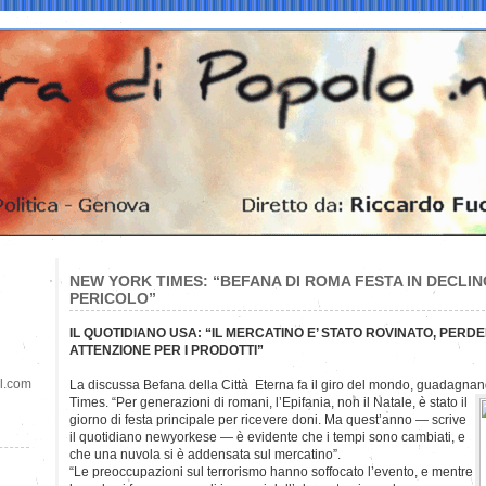
NEW YORK TIMES: “BEFANA DI ROMA FESTA IN DECLINO
PERICOLO”
IL QUOTIDIANO USA: “IL MERCATINO E’ STATO ROVINATO, PERD
ATTENZIONE PER I PRODOTTI”
il.com
La discussa Befana della Città Eterna fa il giro del mondo, guadagna
Times. “Per generazioni di romani, l’Epifania, non il Natale, è stato il
giorno di festa principale per ricevere doni. Ma quest’anno — scrive
il quotidiano newyorkese — è evidente che i tempi sono cambiati, e
che una nuvola si è addensata sul mercatino”.
“Le preoccupazioni sul terrorismo hanno soffocato l’evento, e mentre