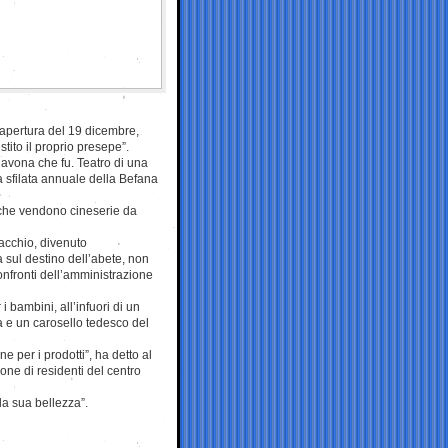
’apertura del 19 dicembre,
ito il proprio presepe”.
Navona che fu. Teatro di una
a sfilata annuale della Befana
”, che vendono cineserie da
acchio, divenuto
a sul destino dell’abete, non
onfronti dell’amministrazione
 i bambini, all’infuori di un
ra e un carosello tedesco del
e per i prodotti”, ha detto al
one di residenti del centro
a sua bellezza”.