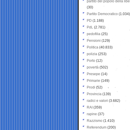
partito del popolo della libe
(30)
Partito Democratico
(1.034)
PD
(1.188)
PdL
(2.781)
pedofilia
(25)
Pensioni
(129)
Politica
(40.833)
polizia
(253)
Porto
(12)
povertà
(502)
Presepe
(14)
Primarie
(149)
Prodi
(52)
Provincia
(139)
radici e valori
(3.682)
RAI
(359)
rapine
(37)
Razzismo
(1.410)
Referendum
(200)