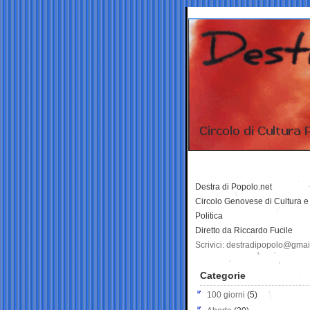
Destra di Popolo.net
Circolo Genovese di Cultura e
Politica
Diretto da Riccardo Fucile
Scrivici: destradipopolo@gma
Categorie
100 giorni
(5)