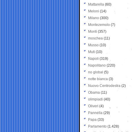
Mattarella
(60)
Meloni
(14)
Milano
(300)
Montezemolo
(7)
Monti
(357)
moschea
(11)
Musso
(10)
Muti
(10)
Napoli
(319)
Napolitano
(220)
no global
(5)
notte bianca
(3)
Nuovo Centrodestra
(2)
Obama
(11)
olimpiadi
(40)
Oliveri
(4)
Pannella
(29)
Papa
(33)
Parlamento
(1.428)