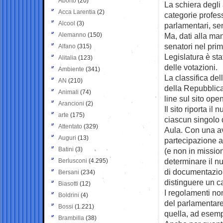
Aborto
(20)
La schiera degli a
Acca Larentia
(2)
categorie profes
Alcool
(3)
parlamentari, se
Alemanno
(150)
Ma, dati alla ma
senatori nel pri
Alfano
(315)
Legislatura è st
Alitalia
(123)
delle votazioni.
Ambiente
(341)
La classifica de
AN
(210)
della Repubblica
Animali
(74)
line sul sito open
Arancioni
(2)
Il sito riporta il
arte
(175)
ciascun singolo 
Attentato
(329)
Aula. Con una av
Auguri
(13)
partecipazione al
Batini
(3)
(e non in missio
determinare il n
Berlusconi
(4.295)
di documentazio
Bersani
(234)
distinguere un ca
Biasotti
(12)
I regolamenti no
Boldrini
(4)
del parlamentare.
Bossi
(1.221)
quella, ad esempi
Brambilla
(38)