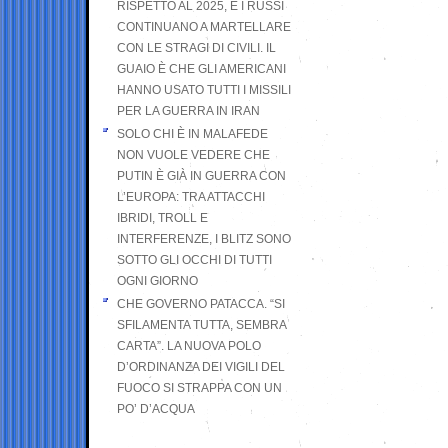
RISPETTO AL 2025, E I RUSSI
CONTINUANO A MARTELLARE
CON LE STRAGI DI CIVILI. IL
GUAIO È CHE GLI AMERICANI
HANNO USATO TUTTI I MISSILI
PER LA GUERRA IN IRAN
SOLO CHI È IN MALAFEDE
NON VUOLE VEDERE CHE
PUTIN È GIÀ IN GUERRA CON
L’EUROPA: TRA ATTACCHI
IBRIDI, TROLL E
INTERFERENZE, I BLITZ SONO
SOTTO GLI OCCHI DI TUTTI
OGNI GIORNO
CHE GOVERNO PATACCA. “SI
SFILAMENTA TUTTA, SEMBRA
CARTA”. LA NUOVA POLO
D’ORDINANZA DEI VIGILI DEL
FUOCO SI STRAPPA CON UN
PO’ D’ACQUA