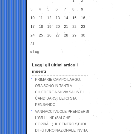
1
2
3
4
5
6
7
8
9
10
11
12
13
14
15
16
17
18
19
20
21
22
23
24
25
26
27
28
29
30
31
« Lug
Leggi gli ultimi articoli
inseriti
PRIMARIE CAMPO LARGO,
ORA SONO IN TANTI A
CHIEDERE A SILVIA SALIS DI
CANDIDARSI: LEI CI STA
PENSANDO
VANNACCI VUOLE PRENDERSI
I “GRILLINI” (SAI CHE
COPPIA…). IL CENTRO STUDI
DI FUTURO NAZIONALE INVITA