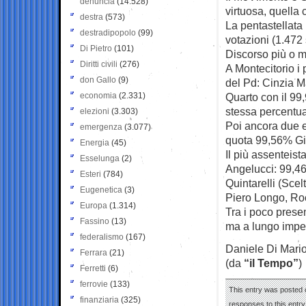
denuncia
(14.528)
virtuosa, quella 
destra
(573)
La pentastellata
destradipopolo
(99)
votazioni (1.472 s
Di Pietro
(101)
Discorso più o m
Diritti civili
(276)
A Montecitorio i 
don Gallo
(9)
del Pd: Cinzia M
economia
(2.331)
Quarto con il 99
stessa percentua
elezioni
(3.303)
Poi ancora due 
emergenza
(3.077)
quota 99,56% Gio
Energia
(45)
Il più assenteist
Esselunga
(2)
Angelucci: 99,46
Esteri
(784)
Quintarelli (Scel
Eugenetica
(3)
Piero Longo, Ro
Europa
(1.314)
Tra i poco presen
Fassino
(13)
ma a lungo imped
federalismo
(167)
Daniele Di Mari
Ferrara
(21)
(da
“il Tempo”
)
Ferretti
(6)
ferrovie
(133)
This entry was posted o
finanziaria
(325)
responses to this entr