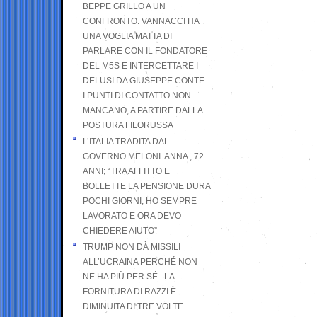
BEPPE GRILLO A UN
CONFRONTO. VANNACCI HA
UNA VOGLIA MATTA DI
PARLARE CON IL FONDATORE
DEL M5S E INTERCETTARE I
DELUSI DA GIUSEPPE CONTE.
I PUNTI DI CONTATTO NON
MANCANO, A PARTIRE DALLA
POSTURA FILORUSSA
L’ITALIA TRADITA DAL
GOVERNO MELONI. ANNA , 72
ANNI; “TRA AFFITTO E
BOLLETTE LA PENSIONE DURA
POCHI GIORNI, HO SEMPRE
LAVORATO E ORA DEVO
CHIEDERE AIUTO”
TRUMP NON DÀ MISSILI
ALL’UCRAINA PERCHÉ NON
NE HA PIÙ PER SÉ : LA
FORNITURA DI RAZZI È
DIMINUITA DI TRE VOLTE