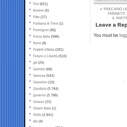
Fini
(821)
«
“PRECARIO LI
fioriere
(5)
FARINETTI:
Fitto
(27)
IL PART
Fontana di Trevi
(1)
Leave a Rep
Formigoni
(90)
You must be
log
Forza Italia
(596)
frana
(9)
Fratelli d'Italia
(291)
Futuro e Libertà
(510)
g8
(25)
Gelmini
(68)
Genova
(542)
Giannino
(10)
Giustizia
(5.784)
governo
(5.799)
Grasso
(22)
Green Italia
(1)
Grillo
(2.941)
Idv
(4)