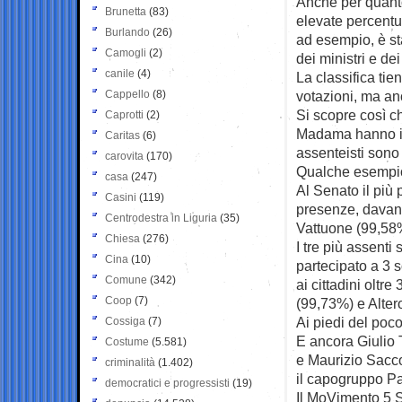
Anche per quanto
Brunetta
(83)
elevate percentua
Burlando
(26)
ad esempio, è st
Camogli
(2)
dei ministri e de
canile
(4)
La classifica ti
Cappello
(8)
votazioni, ma an
Si scopre così ch
Caprotti
(2)
Madama hanno in 
Caritas
(6)
assenteisti sono s
carovita
(170)
Qualche esempi
casa
(247)
Al Senato il più
Casini
(119)
presenze, davanti
Centrodestra in Liguria
(35)
Vattuone (99,58
Chiesa
(276)
I tre più assent
Cina
(10)
partecipato a 3 
Comune
(342)
ai cittadini oltr
Coop
(7)
(99,73%) e Altero
Ai piedi del poc
Cossiga
(7)
E ancora Giulio 
Costume
(5.581)
e Maurizio Sacco
criminalità
(1.402)
il capogruppo P
democratici e progressisti
(19)
Il MoVimento 5 St