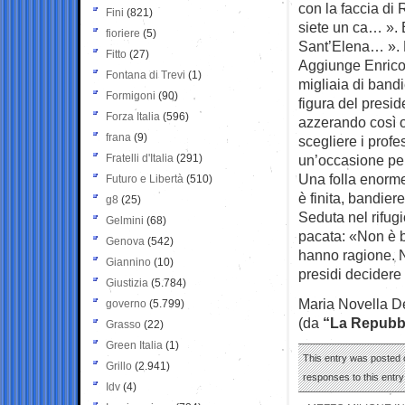
con la faccia di 
Fini
(821)
siete un ca… ». 
fioriere
(5)
Sant’Elena… ». P
Fitto
(27)
Aggiunge Enrico 
Fontana di Trevi
(1)
migliaia di bandi
Formigoni
(90)
figura del presi
Forza Italia
(596)
azzerando così o
frana
(9)
scegliere i prof
Fratelli d'Italia
(291)
un’occasione per
Una folla enorme
Futuro e Libertà
(510)
è finita, bandiere
g8
(25)
Seduta nel rifug
Gelmini
(68)
pacata: «Non è be
Genova
(542)
hanno ragione. N
Giannino
(10)
presidi decidere
Giustizia
(5.784)
Maria Novella D
governo
(5.799)
(da
“La Repubb
Grasso
(22)
Green Italia
(1)
This entry was posted o
Grillo
(2.941)
responses to this entr
Idv
(4)