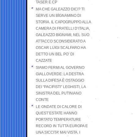
TASER E CP
MA CHE GALEAZZO DICI? TI
SERVE UN BIGNAMINO DI
STORIA. IL CAPOGRUPPO ALLA
CAMERA DI FRATELLI D’ITALIA,
GALEAZZO BIGNAMI, NEL SUO
ATTACCO SCONSIDERATO A
OSCAR LUIGI SCALFARO HA
DETTO UN BEL PO’ DI
CAZZATE
SIAMO FERMI AL GOVERNO
GIALLOVERDE: LA DESTRA
SULLA DIFESA È OSTAGGIO
DEI “PACIFISTI” LEGHISTI, LA
SINISTRA DEL PUTINIANO
CONTE
LE ONDATE DI CALORE DI
QUEST’ESTATE HANNO
PORTATO TEMPERATURE
RECORD IN TUTTA EUROPA E
UNA SICCITA’ MAI VISTA. I