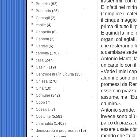
trasferirmi, con 
Brunetta
(83)
E infatti nel mir
Burlando
(26)
(complice il cale
Camogli
(2)
il cinque maggio
canile
(4)
prima di tutto il “
Cappello
(8)
E quindi la fine,
organi collegiali,
Caprotti
(2)
che resteranno fu
Caritas
(6)
a cambiare sede 
carovita
(170)
Antonio Marra, f
casa
(247)
un cartello con i
Casini
(119)
«Vede i miei cap
Centrodestra in Liguria
(35)
alunni e sono pr
Chiesa
(276)
promessi da Ren
Cina
(10)
essere in piazza
Comune
(342)
assume, ma l’Eur
Coop
(7)
crumiro».
Antonio sorride.
Cossiga
(7)
Invece sono più
Costume
(5.581)
palco di piazza 
criminalità
(1.402)
essere usate com
democratici e progressisti
(19)
mondo che fa la s