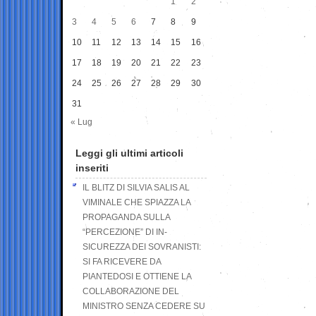
1
2
3
4
5
6
7
8
9
10
11
12
13
14
15
16
17
18
19
20
21
22
23
24
25
26
27
28
29
30
31
« Lug
Leggi gli ultimi articoli
inseriti
IL BLITZ DI SILVIA SALIS AL
VIMINALE CHE SPIAZZA LA
PROPAGANDA SULLA
“PERCEZIONE” DI IN-
SICUREZZA DEI SOVRANISTI:
SI FA RICEVERE DA
PIANTEDOSI E OTTIENE LA
COLLABORAZIONE DEL
MINISTRO SENZA CEDERE SU