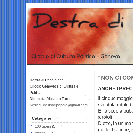
“NON CI C
Destra di Popolo.net
Circolo Genovese di Cultura e
ANCHE I PRECA
Politica
Il cinque maggio
Diretto da Riccardo Fucile
sventola rotoli d
Scrivici: destradipopolo@gmail.com
E’ la scuola pu
a rotoli.
Categorie
Dietro, in un ma
100 giorni
(5)
gialle, bianche, s