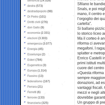
denuncia
(14.528)
Sfilano le bandie
destra
(573)
Snals, e poi migli
destradipopolo
(99)
mano, il centro e 
Di Pietro
(101)
l’orgoglio dei qu
Diritti civili
(276)
cartella”.
don Gallo
(9)
Si ballano pizzic
economia
(2.331)
lo storico liceo ar
Ma il corteo è an
elezioni
(3.303)
riforma ci avevan
emergenza
(3.077)
megafoni. I ragaz
Energia
(45)
splatter e metrop
Esselunga
(2)
Enrico Castelli 
Esteri
(784)
primi istituti mul
Eugenetica
(3)
cuore del centro
Europa
(1.314)
«Questa riforma 
Fassino
(13)
sempre maggiore 
federalismo
(167)
donazioni, ad ese
Ferrara
(21)
vantaggi fiscali.
mezzi e negli alt
Ferretti
(6)
dovrebbe garant
ferrovie
(133)
Un gruppo di prec
finanziaria
(325)