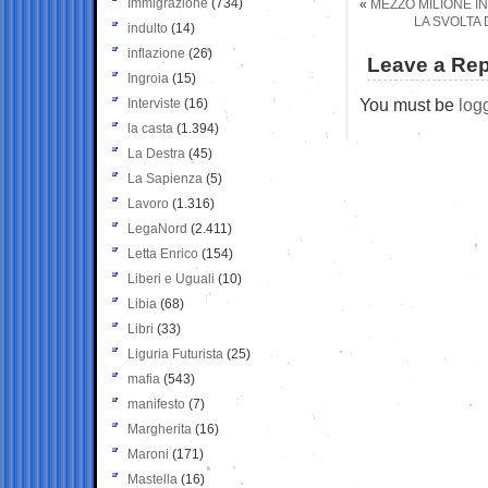
Immigrazione
(734)
«
MEZZO MILIONE IN
LA SVOLTA 
indulto
(14)
inflazione
(26)
Leave a Rep
Ingroia
(15)
You must be
log
Interviste
(16)
la casta
(1.394)
La Destra
(45)
La Sapienza
(5)
Lavoro
(1.316)
LegaNord
(2.411)
Letta Enrico
(154)
Liberi e Uguali
(10)
Libia
(68)
Libri
(33)
Liguria Futurista
(25)
mafia
(543)
manifesto
(7)
Margherita
(16)
Maroni
(171)
Mastella
(16)