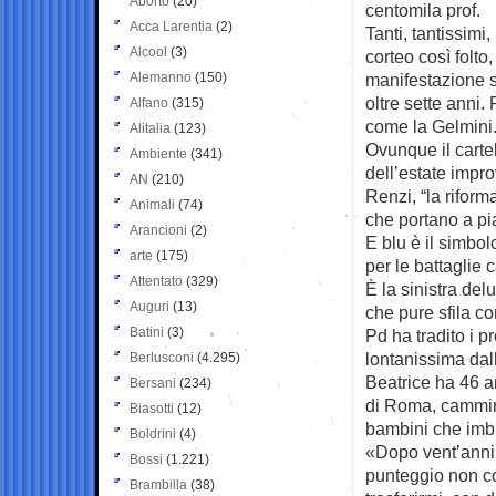
Aborto
(20)
centomila prof.
Acca Larentia
(2)
Tanti, tantissimi
Alcool
(3)
corteo così folto
Alemanno
(150)
manifestazione s
oltre sette anni
Alfano
(315)
come la Gelmini
Alitalia
(123)
Ovunque il cartel
Ambiente
(341)
dell’estate impr
AN
(210)
Renzi, “la riform
Animali
(74)
che portano a pi
Arancioni
(2)
E blu è il simbol
arte
(175)
per le battaglie ca
Attentato
(329)
È la sinistra de
Auguri
(13)
che pure sfila co
Batini
(3)
Pd ha tradito i p
lontanissima dall
Berlusconi
(4.295)
Beatrice ha 46 a
Bersani
(234)
di Roma, cammina
Biasotti
(12)
bambini che imbr
Boldrini
(4)
«Dopo vent’anni d
Bossi
(1.221)
punteggio non con
Brambilla
(38)