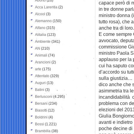
Aborto
(20)
capace però di 
Acca Larentia
(2)
in tre donne parl
Alcool
(3)
ministro donna (i
Alemanno
(150)
tutto rosa), che a
anche tra di loro.
Alfano
(315)
E come sempre G
Alitalia
(123)
avvocato, deputat
Ambiente
(341)
commissione Gius
AN
(210)
ministro Paola S
Animali
(74)
applauso per la 
Arancioni
(2)
cui ha saputo con
arte
(175)
d’accordo su tut
Attentato
(329)
sulla giustizia… 
Auguri
(13)
dico anche che s
Batini
(3)
asimmetria tra le 
incandidabilità c
Berlusconi
(4.295)
problema con del
Bersani
(234)
elezioni del 201
Biasotti
(12)
Giulia Bongiorno 
Boldrini
(4)
avanti e indietro
Bossi
(1.221)
poche decine di 
Brambilla
(38)