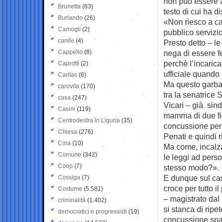
non può essere a
Brunetta
(83)
testo di cui ha 
Burlando
(26)
«Non riesco a cap
Camogli
(2)
pubblico servizi
canile
(4)
Presto detto – le
Cappello
(8)
nega di essere fe
perchè l’incarica
Caprotti
(2)
ufficiale quando 
Caritas
(6)
Ma questo garbat
carovita
(170)
tra la senatrice 
casa
(247)
Vicari – già sin
Casini
(119)
mamma di due fig
Centrodestra in Liguria
(35)
concussione per 
Chiesa
(276)
Penati e quindi r
Cina
(10)
Ma come, incalza 
Comune
(342)
le leggi ad perso
Coop
(7)
stesso modo?».
E dunque sul cas
Cossiga
(7)
croce per tutto il
Costume
(5.581)
– magistrato dal
criminalità
(1.402)
si stanca di rip
democratici e progressisti
(19)
concussione spa