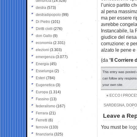
denuncia
(14.528)
l’unico partito 
destra
(573)
al pena massima 
destradipopolo
(99)
ma per essere ri
Di Pietro
(101)
avrebbe congela
Diritti civili
(276)
Instancabile, la
don Gallo
(9)
giudice del ries
economia
(2.331)
corruzione: e pe
alzato le pene e 
elezioni
(3.303)
emergenza
(3.077)
(da “
Il Corriere 
Energia
(45)
Esselunga
(2)
This entry was posted o
Esteri
(784)
can follow any response
Eugenetica
(3)
your own site.
Europa
(1.314)
«
ECCO I PROCES
Fassino
(13)
SARDEGNA, DOPO 
federalismo
(167)
Ferrara
(21)
Leave a Rep
Ferretti
(6)
You must be
log
ferrovie
(133)
finanziaria
(325)