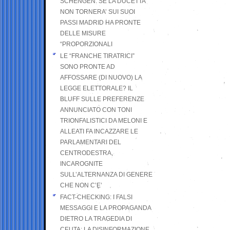
SCHENGEN. SE LA DUCETTA
NON TORNERA’ SUI SUOI
PASSI MADRID HA PRONTE
DELLE MISURE
“PROPORZIONALI
LE “FRANCHE TIRATRICI”
SONO PRONTE AD
AFFOSSARE (DI NUOVO) LA
LEGGE ELETTORALE? IL
BLUFF SULLE PREFERENZE
ANNUNCIATO CON TONI
TRIONFALISTICI DA MELONI E
ALLEATI FA INCAZZARE LE
PARLAMENTARI DEL
CENTRODESTRA,
INCAROGNITE
SULL’ALTERNANZA DI GENERE
CHE NON C’E’
FACT-CHECKING: I FALSI
MESSAGGI E LA PROPAGANDA
DIETRO LA TRAGEDIA DI
CEUTA: LA DISINFORMAZIONE