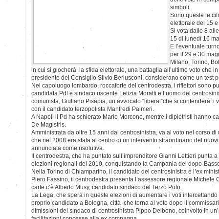
simboli.
Sono queste le ci
elettorale del 15 
Si vota dalle 8 all
15 di lunedì 16 m
E l’eventuale turno
per il 29 e 30 mag
Milano, Torino, Bo
in cui si giocherà la sfida elettorale, una battaglia all’ultimo voto che i
presidente del Consiglio Silvio Berlusconi, considerano come un test po
Nel capoluogo lombardo, roccaforte del centrodestra, i riflettori sono punt
candidata Pdl e sindaco uscente Letizia Moratti e l’uomo del centrosini
comunista, Giuliano Pisapia, un avvocato “liberal”che si contenderà i vo
con il candidato terzopolista Manfredi Palmeri.
A Napoli il Pd ha schierato Mario Morcone, mentre i dipietristi hanno ca
De Magistris.
Amministrata da oltre 15 anni dal centrosinistra, va al voto nel corso d
che nel 2008 era stata al centro di un intervento straordinario del nuo
annunciata come risolutiva.
Il centrodestra, che ha puntato sull’imprenditore Gianni Lettieri punta a r
elezioni regionali del 2010, conquistando la Campania del dopo-Basso
Nella Torino di Chiamparino, il candidato del centrosinistra è l’ex minis
Piero Fassino, il centrodestra presenta l’assessore regionale Michele 
carte c’è Alberto Musy, candidato sindaco del Terzo Polo.
La Lega, che spera in queste elezioni di aumentare i voti intercettando 
proprio candidato a Bologna, città che torna al voto dopo il commissari
dimissioni del sindaco di centrosinistra Pippo Delbono, coinvolto in un’
facilitazioni concesse alla ex compagna.