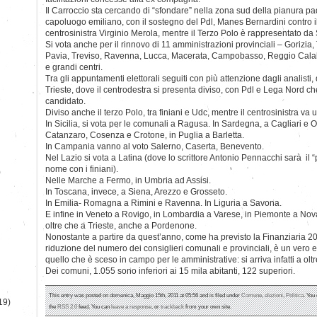
Il Carroccio sta cercando di “sfondare” nella zona sud della pianura p
capoluogo emiliano, con il sostegno del Pdl, Manes Bernardini contro il 
centrosinistra Virginio Merola, mentre il Terzo Polo è rappresentato da
Si vota anche per il rinnovo di 11 amministrazioni provinciali – Gorizia, 
Pavia, Treviso, Ravenna, Lucca, Macerata, Campobasso, Reggio Calabr
e grandi centri.
Tra gli appuntamenti elettorali seguiti con più attenzione dagli analisti
Trieste, dove il centrodestra si presenta diviso, con Pdl e Lega Nord c
candidato.
Diviso anche il terzo Polo, tra finiani e Udc, mentre il centrosinistra va u
In Sicilia, si vota per le comunali a Ragusa. In Sardegna, a Cagliari e O
Catanzaro, Cosenza e Crotone, in Puglia a Barletta.
In Campania vanno al voto Salerno, Caserta, Benevento.
Nel Lazio si vota a Latina (dove lo scrittore Antonio Pennacchi sarà il “
nome con i finiani).
)
Nelle Marche a Fermo, in Umbria ad Assisi.
In Toscana, invece, a Siena, Arezzo e Grosseto.
In Emilia- Romagna a Rimini e Ravenna. In Liguria a Savona.
E infine in Veneto a Rovigo, in Lombardia a Varese, in Piemonte a Novar
oltre che a Trieste, anche a Pordenone.
Nonostante a partire da quest’anno, come ha previsto la Finanziaria 2010
riduzione del numero dei consiglieri comunali e provinciali, è un vero e
quello che è sceso in campo per le amministrative: si arriva infatti a olt
Dei comuni, 1.055 sono inferiori ai 15 mila abitanti, 122 superiori.
This entry was posted on domenica, Maggio 15th, 2011 at 05:56 and is filed under
Comune
,
elezioni
,
Politica
. You
19)
the
RSS 2.0
feed. You can
leave a response
, or
trackback
from your own site.