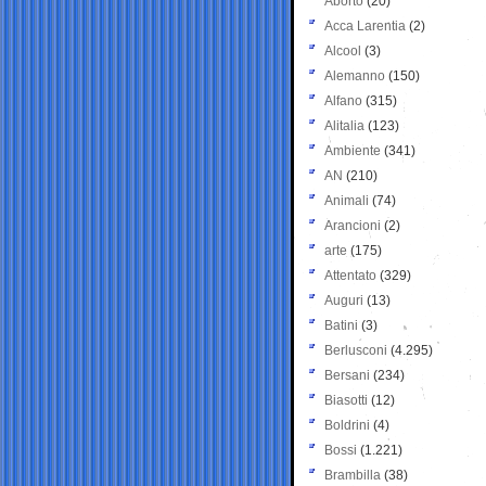
Aborto
(20)
Acca Larentia
(2)
Alcool
(3)
Alemanno
(150)
Alfano
(315)
Alitalia
(123)
Ambiente
(341)
AN
(210)
Animali
(74)
Arancioni
(2)
arte
(175)
Attentato
(329)
Auguri
(13)
Batini
(3)
Berlusconi
(4.295)
Bersani
(234)
Biasotti
(12)
Boldrini
(4)
Bossi
(1.221)
Brambilla
(38)