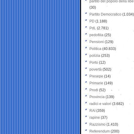
partito del popolo della libe
(30)
Partito Democratico
(1.034)
PD
(1.188)
PdL
(2.781)
pedofilia
(25)
Pensioni
(129)
Politica
(40.833)
polizia
(253)
Porto
(12)
povertà
(502)
Presepe
(14)
Primarie
(149)
Prodi
(52)
Provincia
(139)
radici e valori
(3.682)
RAI
(359)
rapine
(37)
Razzismo
(1.410)
Referendum
(200)