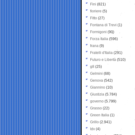
Fini
(821)
fioriere
(5)
Fitto
(27)
Fontana di Trevi
(1)
Formigoni
(90)
Forza Italia
(596)
frana
(9)
Fratelli d'Italia
(291)
Futuro e Libertà
(510)
g8
(25)
Gelmini
(68)
Genova
(542)
Giannino
(10)
Giustizia
(5.784)
governo
(5.799)
Grasso
(22)
Green Italia
(1)
Grillo
(2.941)
Idv
(4)