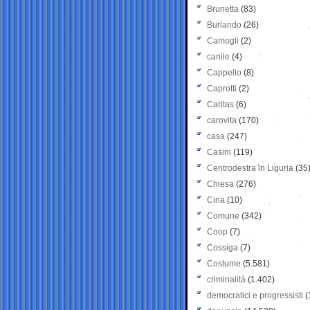
Brunetta
(83)
Burlando
(26)
Camogli
(2)
canile
(4)
Cappello
(8)
Caprotti
(2)
Caritas
(6)
carovita
(170)
casa
(247)
Casini
(119)
Centrodestra in Liguria
(35
Chiesa
(276)
Cina
(10)
Comune
(342)
Coop
(7)
Cossiga
(7)
Costume
(5.581)
criminalità
(1.402)
democratici e progressisti
(