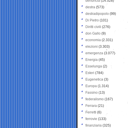
denuncia
(14.528)
destra
(573)
destradipopolo
(99)
Di Pietro
(101)
Diritti civili
(276)
don Gallo
(9)
economia
(2.331)
elezioni
(3.303)
emergenza
(3.077)
Energia
(45)
Esselunga
(2)
Esteri
(784)
Eugenetica
(3)
Europa
(1.314)
Fassino
(13)
federalismo
(167)
Ferrara
(21)
Ferretti
(6)
ferrovie
(133)
finanziaria
(325)