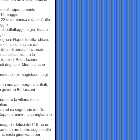
fre dell’appuntamento
e 16 maggio.
e 22 di domenica e dalle 7 alle
aggio.
 di ballottaggio è già fissato
gio.
logna e Napoli le città chiave
n molti, a cominciare dal
litico di portata nazionale.
ati sulla sfida tra la
stra ex di Rifondazione
ti degli anti-Moratti anche
ndidato l’ex magistrato Luigi
i una nuova emergenza rifiuti,
vo governo Berlusconi
ipetere la vittoria delle
lino.
tro ed ex segretario dei Ds
Coppola mentre a sparigliare le
magari i delusi del Pdl, ha un
amento prefettizio seguito alle
inchiesta giudiziaria per