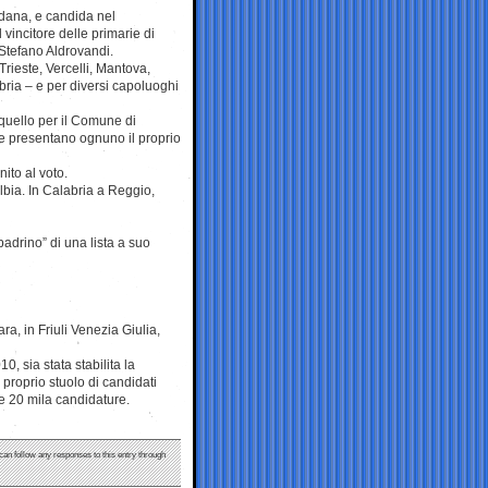
adana, e candida nel
vincitore delle primarie di
 Stefano Aldrovandi.
Trieste, Vercelli, Mantova,
ia – e per diversi capoluoghi
, quello per il Comune di
he presentano ognuno il proprio
nito al voto.
lbia. In Calabria a Reggio,
padrino” di una lista a suo
a, in Friuli Venezia Giulia,
, sia stata stabilita la
 proprio stuolo di candidati
re 20 mila candidature.
 can follow any responses to this entry through