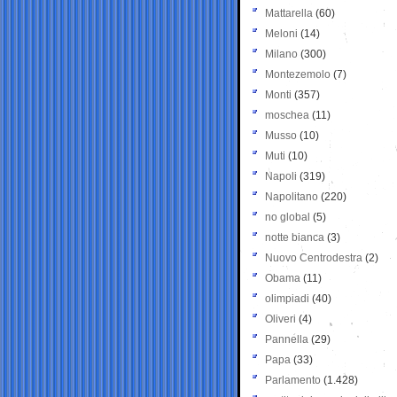
Mattarella
(60)
Meloni
(14)
Milano
(300)
Montezemolo
(7)
Monti
(357)
moschea
(11)
Musso
(10)
Muti
(10)
Napoli
(319)
Napolitano
(220)
no global
(5)
notte bianca
(3)
Nuovo Centrodestra
(2)
Obama
(11)
olimpiadi
(40)
Oliveri
(4)
Pannella
(29)
Papa
(33)
Parlamento
(1.428)