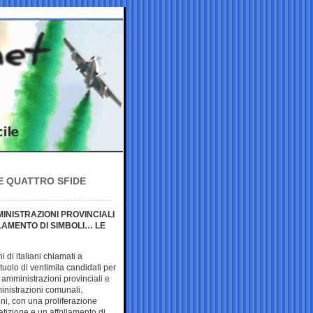
 E QUATTRO SFIDE
MINISTRAZIONI PROVINCIALI
LLAMENTO DI SIMBOLI… LE
i di italiani chiamati a
tuolo di ventimila candidati per
i amministrazioni provinciali e
inistrazioni comunali.
ni, con una proliferazione
etizione e un affollamento di