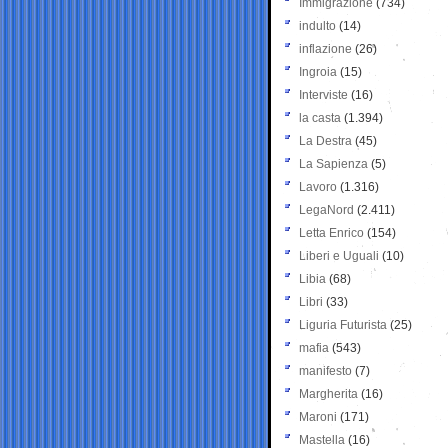
Immigrazione
(734)
indulto
(14)
inflazione
(26)
Ingroia
(15)
Interviste
(16)
la casta
(1.394)
La Destra
(45)
La Sapienza
(5)
Lavoro
(1.316)
LegaNord
(2.411)
Letta Enrico
(154)
Liberi e Uguali
(10)
Libia
(68)
Libri
(33)
Liguria Futurista
(25)
mafia
(543)
manifesto
(7)
Margherita
(16)
Maroni
(171)
Mastella
(16)