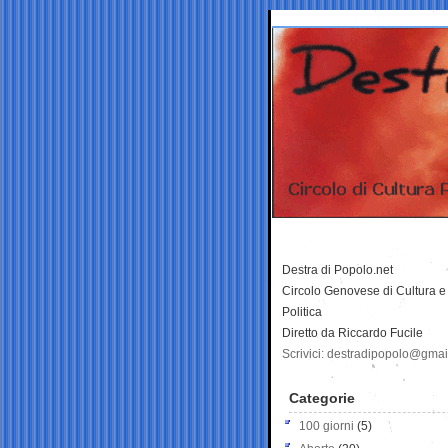
Destra di Popolo.net
Circolo Genovese di Cultura e
Politica
Diretto da Riccardo Fucile
Scrivici: destradipopolo@gma
Categorie
100 giorni
(5)