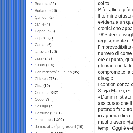
solito.
Brunetta
(83)
Più traffico, più r
Burlando
(26)
Il termine giusto
Camogli
(2)
evidenzia un quad
canile
(4)
cronici che appa
Cappello
(8)
78% dei convogli 
Caprotti
(2)
regolarmente i 1
Caritas
(6)
l’imprevedibilità
carovita
(170)
numero di corse 
casa
(247)
ore di punta, qu
gli orari con la 
Casini
(119)
compromette la qu
Centrodestra in Liguria
(35)
disagi».
Chiesa
(276)
I cantieri senza 
Cina
(10)
Silvja Manzi, es
Comune
(342)
«L’amministrator
Coop
(7)
assicurato che i
Cossiga
(7)
potendo far altr
Costume
(5.581)
in appena dieci m
criminalità
(1.402)
meglio avere «ta
democratici e progressisti
(19)
tempi. Oggi è ev