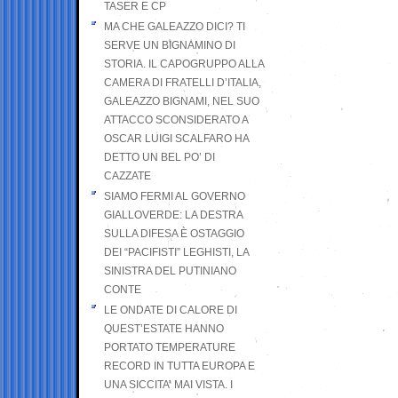
TASER E CP
MA CHE GALEAZZO DICI? TI
SERVE UN BIGNAMINO DI
STORIA. IL CAPOGRUPPO ALLA
CAMERA DI FRATELLI D’ITALIA,
GALEAZZO BIGNAMI, NEL SUO
ATTACCO SCONSIDERATO A
OSCAR LUIGI SCALFARO HA
DETTO UN BEL PO’ DI
CAZZATE
SIAMO FERMI AL GOVERNO
GIALLOVERDE: LA DESTRA
SULLA DIFESA È OSTAGGIO
DEI “PACIFISTI” LEGHISTI, LA
SINISTRA DEL PUTINIANO
CONTE
LE ONDATE DI CALORE DI
QUEST’ESTATE HANNO
PORTATO TEMPERATURE
RECORD IN TUTTA EUROPA E
UNA SICCITA’ MAI VISTA. I