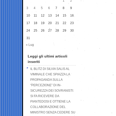
1
2
3
4
5
6
7
8
9
10
11
12
13
14
15
16
17
18
19
20
21
22
23
24
25
26
27
28
29
30
31
« Lug
Leggi gli ultimi articoli
inseriti
IL BLITZ DI SILVIA SALIS AL
VIMINALE CHE SPIAZZA LA
PROPAGANDA SULLA
“PERCEZIONE” DI IN-
SICUREZZA DEI SOVRANISTI:
SI FA RICEVERE DA
PIANTEDOSI E OTTIENE LA
COLLABORAZIONE DEL
MINISTRO SENZA CEDERE SU