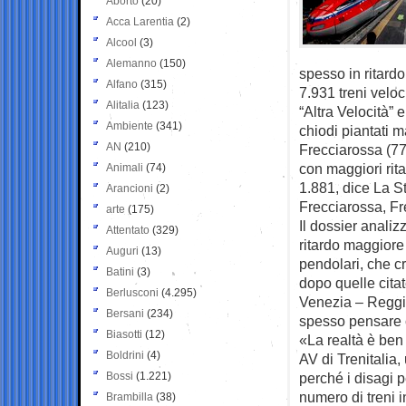
Aborto
(20)
Acca Larentia
(2)
Alcool
(3)
Alemanno
(150)
spesso in ritardo
Alfano
(315)
7.931 treni veloc
Alitalia
(123)
“Altra Velocità” e
Ambiente
(341)
chiodi piantati m
AN
(210)
Frecciarossa (77
con maggiori rita
Animali
(74)
1.881, dice La 
Arancioni
(2)
Frecciarossa, Fr
arte
(175)
Il dossier analiz
Attentato
(329)
ritardo maggiore
Auguri
(13)
pendolari, che c
Batini
(3)
dopo quelle citat
Berlusconi
(4.295)
Venezia – Reggio
Bersani
(234)
spesso pensare c
Biasotti
(12)
«La realtà è ben 
Boldrini
(4)
AV di Trenitalia,
Bossi
(1.221)
perché i disagi 
numero di treni in
Brambilla
(38)