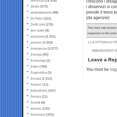
denuncia
(14.528)
crescono i disag
i disservizi si c
destra
(573)
prende il treno p
destradipopolo
(99)
(da agenzie)
Di Pietro
(101)
Diritti civili
(276)
This entry was posted 
don Gallo
(9)
responses to this entr
economia
(2.331)
«
LA VITTORIA DI 
elezioni
(3.303)
emergenza
(3.077)
ABBANDONATI NE
Energia
(45)
Leave a Rep
Esselunga
(2)
Esteri
(784)
You must be
log
Eugenetica
(3)
Europa
(1.314)
Fassino
(13)
federalismo
(167)
Ferrara
(21)
Ferretti
(6)
ferrovie
(133)
finanziaria
(325)