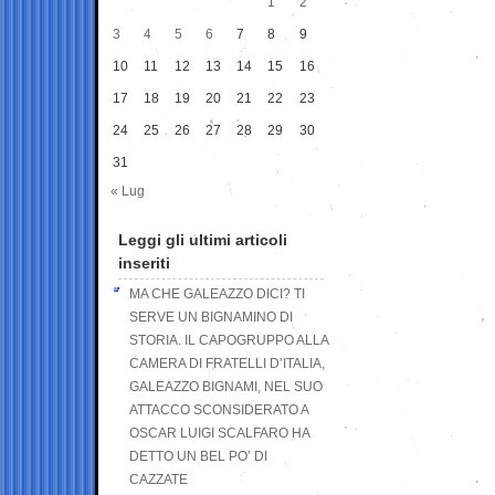
1
2
3
4
5
6
7
8
9
10
11
12
13
14
15
16
17
18
19
20
21
22
23
24
25
26
27
28
29
30
31
« Lug
Leggi gli ultimi articoli
inseriti
MA CHE GALEAZZO DICI? TI
SERVE UN BIGNAMINO DI
STORIA. IL CAPOGRUPPO ALLA
CAMERA DI FRATELLI D’ITALIA,
GALEAZZO BIGNAMI, NEL SUO
ATTACCO SCONSIDERATO A
OSCAR LUIGI SCALFARO HA
DETTO UN BEL PO’ DI
CAZZATE