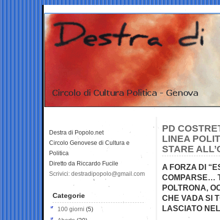
PD COSTRET
Destra di Popolo.net
LINEA POLI
Circolo Genovese di Cultura e
STARE ALL’
Politica
Diretto da Riccardo Fucile
A FORZA DI “
Scrivici: destradipopolo@gmail.com
COMPARSE… T
POLTRONA, OC
Categorie
CHE VADA SI 
LASCIATO NEL
100 giorni
(5)