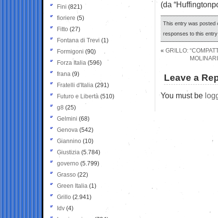
(da “Huffingtonpo
Fini
(821)
fioriere
(5)
This entry was posted o
Fitto
(27)
responses to this entr
Fontana di Trevi
(1)
«
GRILLO: “COMPATT
Formigoni
(90)
MOLINARI
Forza Italia
(596)
frana
(9)
Leave a Rep
Fratelli d'Italia
(291)
You must be
log
Futuro e Libertà
(510)
g8
(25)
Gelmini
(68)
Genova
(542)
Giannino
(10)
Giustizia
(5.784)
governo
(5.799)
Grasso
(22)
Green Italia
(1)
Grillo
(2.941)
Idv
(4)