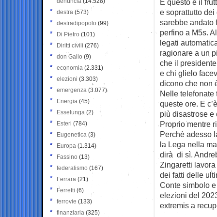
denuncia
(14.528)
E questo è il frut
e soprattutto dei
destra
(573)
sarebbe andato f
destradipopolo
(99)
perfino a M5s. Al
Di Pietro
(101)
legati automatica
Diritti civili
(276)
ragionare a un pi
don Gallo
(9)
che il president
economia
(2.331)
e chi glielo face
elezioni
(3.303)
dicono che non è 
emergenza
(3.077)
Nelle telefonate 
Energia
(45)
queste ore. E c’è
Esselunga
(2)
più disastrose e 
Proprio mentre ri
Esteri
(784)
Perchè adesso la
Eugenetica
(3)
la Lega nella ma
Europa
(1.314)
dirà di sì. Andre
Fassino
(13)
Zingaretti lavora
federalismo
(167)
dei fatti delle ul
Ferrara
(21)
Conte simbolo e 
Ferretti
(6)
elezioni del 202
ferrovie
(133)
extremis a recup
finanziaria
(325)