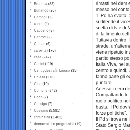
rimasti nei dem e
Brunetta
(83)
messo nel conto
Burlando
(26)
“Il Pd ha svolto
Camogli
(2)
si difende il vic
canile
(4)
scelta di Iv e d
Cappello
(8)
di fallimento dell
Caprotti
(2)
Tuttavia dentro i
Caritas
(6)
strade, un’altern
carovita
(170)
viene ripetuto i
casa
(247)
partito stesso p
Italia Viva, nei 
Casini
(119)
centro e quindi, 
Centrodestra in Liguria
(35)
fanno parte gli ex
Chiesa
(276)
puntare.
Cina
(10)
Adesso i dem dev
Comune
(342)
Compattando le tru
Coop
(7)
ruolo politico n
Cossiga
(7)
basta. Il Pd dov
Costume
(5.581)
forze politiche”.
criminalità
(1.402)
Il Pd si trova nel
democratici e progressisti
(19)
Stato Sergio Mat