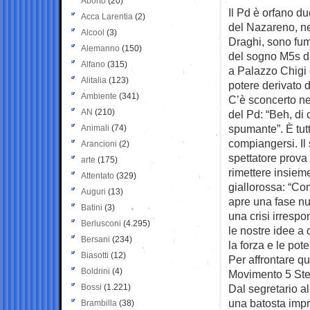
Aborto
(20)
Il Pd è orfano d
Acca Larentia
(2)
del Nazareno, n
Alcool
(3)
Draghi, sono fum
Alemanno
(150)
del sogno M5s d
Alfano
(315)
a Palazzo Chigi 
Alitalia
(123)
potere derivato d
Ambiente
(341)
C’è sconcerto nel
AN
(210)
del Pd: “Beh, di
spumante”. È tutt
Animali
(74)
compiangersi. Il 
Arancioni
(2)
spettatore prova 
arte
(175)
rimettere insieme
Attentato
(329)
giallorossa: “Con
Auguri
(13)
apre una fase nu
Batini
(3)
una crisi irrespo
Berlusconi
(4.295)
le nostre idee a
Bersani
(234)
la forza e le pot
Biasotti
(12)
Per affrontare q
Boldrini
(4)
Movimento 5 Stel
Bossi
(1.221)
Dal segretario a
una batosta impre
Brambilla
(38)