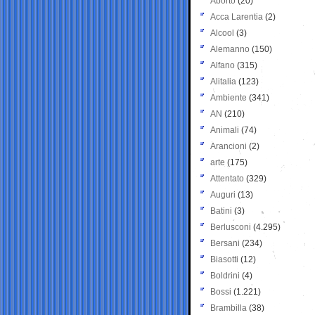
Aborto
(20)
Acca Larentia
(2)
Alcool
(3)
Alemanno
(150)
Alfano
(315)
Alitalia
(123)
Ambiente
(341)
AN
(210)
Animali
(74)
Arancioni
(2)
arte
(175)
Attentato
(329)
Auguri
(13)
Batini
(3)
Berlusconi
(4.295)
Bersani
(234)
Biasotti
(12)
Boldrini
(4)
Bossi
(1.221)
Brambilla
(38)