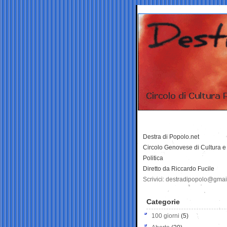
Destra di Popolo.net
Circolo Genovese di Cultura e
Politica
Diretto da Riccardo Fucile
Scrivici: destradipopolo@gma
Categorie
100 giorni
(5)