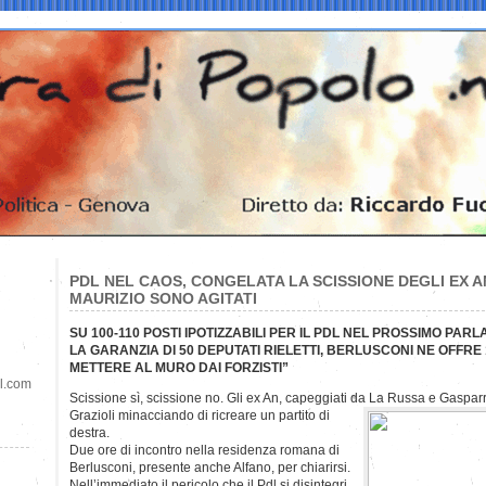
PDL NEL CAOS, CONGELATA LA SCISSIONE DEGLI EX AN
MAURIZIO SONO AGITATI
SU 100-110 POSTI IPOTIZZABILI PER IL PDL NEL PROSSIMO PA
LA GARANZIA DI 50 DEPUTATI RIELETTI, BERLUSCONI NE OFFRE
METTERE AL MURO DAI FORZISTI”
il.com
Scissione sì, scissione no. Gli ex An, capeggiati da La Russa e Gaspar
Grazioli minacciando di ricreare un partito di
destra.
Due ore di incontro nella residenza romana di
Berlusconi, presente anche Alfano, per chiarirsi.
Nell’immediato il pericolo che il Pdl si disintegri