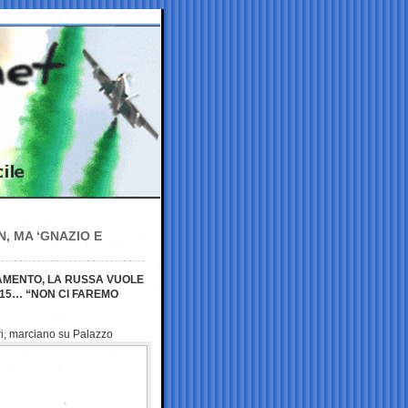
, MA ‘GNAZIO E
RLAMENTO, LA RUSSA VUOLE
 15… “NON CI FAREMO
ri, marciano su
Palazzo