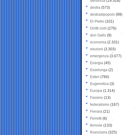
denuncia
(14.528)
destra
(573)
destradipopolo
(99)
Di Pietro
(101)
Diritti civili
(276)
don Gallo
(9)
economia
(2.331)
elezioni
(3.303)
emergenza
(3.077)
Energia
(45)
Esselunga
(2)
Esteri
(784)
Eugenetica
(3)
Europa
(1.314)
Fassino
(13)
federalismo
(167)
Ferrara
(21)
Ferretti
(6)
ferrovie
(133)
finanziaria
(325)