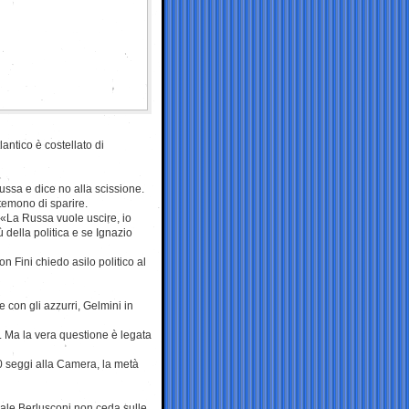
antico è costellato di
ussa e dice no alla scissione.
temono di sparire.
 «La Russa vuole uscire, io
 della politica e se Ignazio
 Fini chiedo asilo politico al
 con gli azzurri, Gelmini in
o. Ma la vera questione è legata
10 seggi alla Camera, la metà
orale Berlusconi non ceda sulle