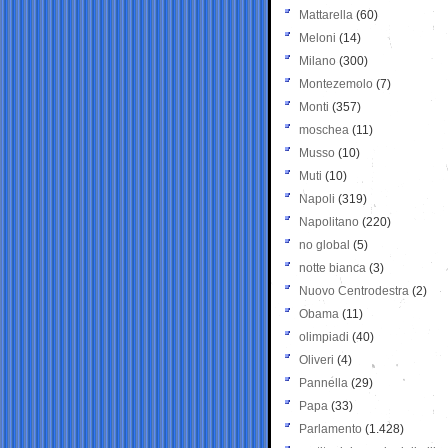
Mattarella
(60)
Meloni
(14)
Milano
(300)
Montezemolo
(7)
Monti
(357)
moschea
(11)
Musso
(10)
Muti
(10)
Napoli
(319)
Napolitano
(220)
no global
(5)
notte bianca
(3)
Nuovo Centrodestra
(2)
Obama
(11)
olimpiadi
(40)
Oliveri
(4)
Pannella
(29)
Papa
(33)
Parlamento
(1.428)