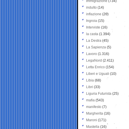
Immigrazione
(734)
indulto
(14)
inflazione
(26)
Ingroia
(15)
Interviste
(16)
la casta
(1.394)
La Destra
(45)
La Sapienza
(5)
Lavoro
(1.316)
LegaNord
(2.411)
Letta Enrico
(154)
Liberi e Uguali
(10)
Libia
(68)
Libri
(33)
Liguria Futurista
(25)
mafia
(543)
manifesto
(7)
Margherita
(16)
Maroni
(171)
Mastella
(16)