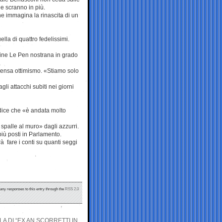
e scranno in più.
he immagina la rinascita di un
lla di quattro fedelissimi.
rine Le Pen nostrana in grado
pensa ottimismo. «Stiamo solo
gli attacchi subiti nei giorni
 dice che «è andata molto
spalle al muro» dagli azzurri.
iù posti in Parlamento.
 fare i conti su quanti seggi
 any responses to this entry through the
RSS 2.0
A DI “EX AN SCORRETTI IN