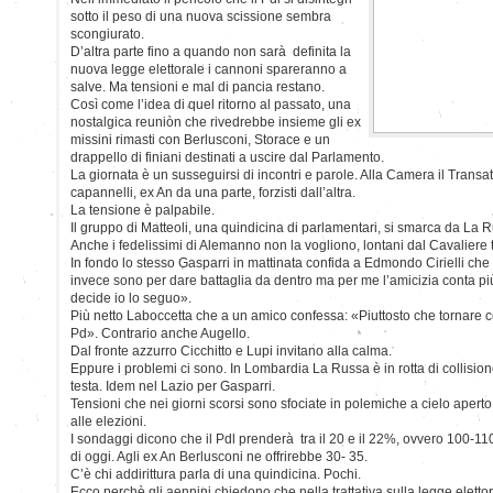
sotto il peso di una nuova scissione sembra
scongiurato.
D’altra parte fino a quando non sarà definita la
nuova legge elettorale i cannoni spareranno a
salve. Ma tensioni e mal di pancia restano.
Così come l’idea di quel ritorno al passato, una
nostalgica reuniòn che rivedrebbe insieme gli ex
missini rimasti con Berlusconi, Storace e un
drappello di finiani destinati a uscire dal Parlamento.
La giornata è un susseguirsi di incontri e parole. Alla Camera il Transatl
capannelli, ex An da una parte, forzisti dall’altra.
La tensione è palpabile.
Il gruppo di Matteoli, una quindicina di parlamentari, si smarca da La R
Anche i fedelissimi di Alemanno non la vogliono, lontani dal Cavaliere 
In fondo lo stesso Gasparri in mattinata confida a Edmondo Cirielli che
invece sono per dare battaglia da dentro ma per me l’amicizia conta più
decide io lo seguo».
Più netto Laboccetta che a un amico confessa: «Piuttosto che tornare con
Pd». Contrario anche Augello.
Dal fronte azzurro Cicchitto e Lupi invitano alla calma.
Eppure i problemi ci sono. In Lombardia La Russa è in rotta di collisione
testa. Idem nel Lazio per Gasparri.
Tensioni che nei giorni scorsi sono sfociate in polemiche a cielo apert
alle elezioni.
I sondaggi dicono che il Pdl prenderà tra il 20 e il 22%, ovvero 100-1
di oggi. Agli ex An Berlusconi ne offrirebbe 30- 35.
C’è chi addirittura parla di una quindicina. Pochi.
Ecco perchè gli aennini chiedono che nella trattativa sulla legge elett