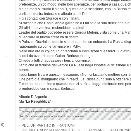
preferenze, unico modo, nelle loro speranze, per portare a casa qualch
Ma da mesi si studia il piano B, quello della scissione, con La Russa c
partito di destra federato e alleato con il Pdl.
Fitti i contatti con Storace e con i finani.
Si racconta che Casini abbia garantito a Fini solo la sua rielezione e que
Gli altri, una ventina, resterebbero a piedi.
Leader del partito potrebbe essere Giorgia Meloni, vista come una Ma
di lanciare la nuova creatura di destra.
A Palazzo Grazioli di questo si parla, anche se entrando La Russa dis
ragionando su come far vincere il Pdl».
Nelle due ore di colloquio rinfacciano a Berlusconi di esserci lui dietro a
scorsi da azzurri come Galan. Berlusconi nega.
Chiede a tutti di abbassare i toni. Li convince.
Tanto che al termine del vertice La Russa nega l’ipotesi di scissione e
bene».
)
I suoi fanno filtrare questo messaggio: «Non ci facciamo mettere con le 
Che però già malignano che in realtà La Russa punti solo a ottenere p
E che comunque fino a quando non ci sarà la legge elettorale non potrà
prenderebbe con o senza Berlusconi
Alberto D’Argenio
(da “
La Repubblica”
)
This entry was posted on giovedì, Settembre 20th, 2012 at 12:08 and is filed under
AN
,
Berlusconi
. You can follow
feed. You can
leave a response
, or
trackback
from your own site.
19)
«
PDL: UN PARTITO IN FRANTUMI
PDL NEL CAOS: ALEMANNO CHIEDE LE PRIMARIE, FRATTINI PARL