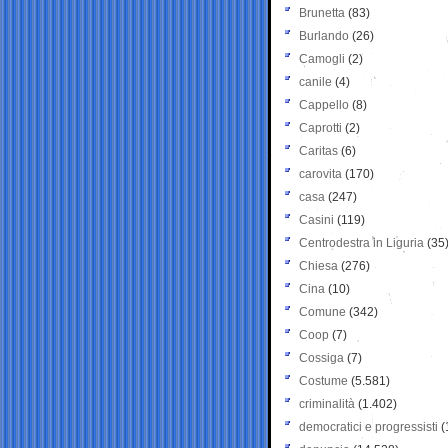
Brunetta
(83)
Burlando
(26)
Camogli
(2)
canile
(4)
Cappello
(8)
Caprotti
(2)
Caritas
(6)
carovita
(170)
casa
(247)
Casini
(119)
Centrodestra in Liguria
(35
Chiesa
(276)
Cina
(10)
Comune
(342)
Coop
(7)
Cossiga
(7)
Costume
(5.581)
criminalità
(1.402)
democratici e progressisti
(