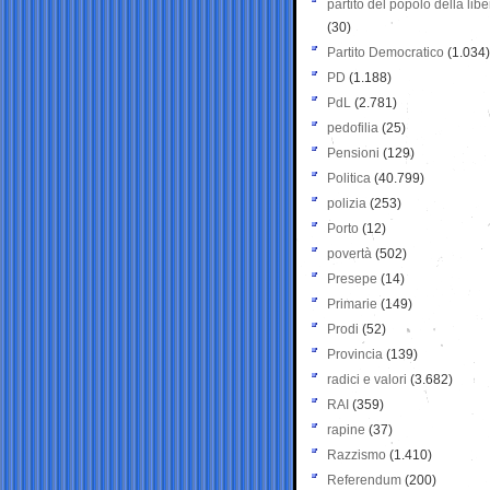
partito del popolo della libe
(30)
Partito Democratico
(1.034)
PD
(1.188)
PdL
(2.781)
pedofilia
(25)
Pensioni
(129)
Politica
(40.799)
polizia
(253)
Porto
(12)
povertà
(502)
Presepe
(14)
Primarie
(149)
Prodi
(52)
Provincia
(139)
radici e valori
(3.682)
RAI
(359)
rapine
(37)
Razzismo
(1.410)
Referendum
(200)