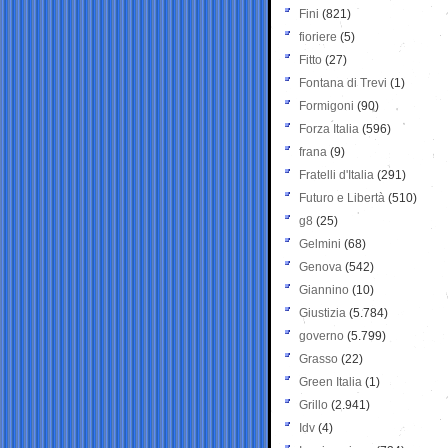
Fini
(821)
fioriere
(5)
Fitto
(27)
Fontana di Trevi
(1)
Formigoni
(90)
Forza Italia
(596)
frana
(9)
Fratelli d'Italia
(291)
Futuro e Libertà
(510)
g8
(25)
Gelmini
(68)
Genova
(542)
Giannino
(10)
Giustizia
(5.784)
governo
(5.799)
Grasso
(22)
Green Italia
(1)
Grillo
(2.941)
Idv
(4)