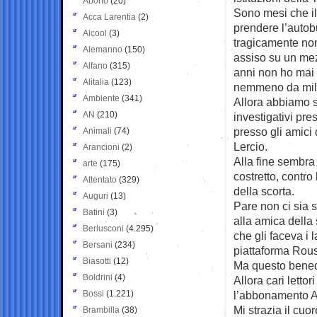
Aborto
(20)
Sono mesi che il
Acca Larentia
(2)
prendere l’autob
Alcool
(3)
tragicamente non
Alemanno
(150)
assiso su un me
Alfano
(315)
anni non ho mai
Alitalia
(123)
nemmeno da milit
Ambiente
(341)
Allora abbiamo sg
AN
(210)
investigativi pr
presso gli amici
Animali
(74)
Lercio.
Arancioni
(2)
Alla fine sembra
arte
(175)
costretto, contro 
Attentato
(329)
della scorta.
Auguri
(13)
Pare non ci sia 
Batini
(3)
alla amica della
Berlusconi
(4.295)
che gli faceva i 
Bersani
(234)
piattaforma Rou
Biasotti
(12)
Ma questo bened
Boldrini
(4)
Allora cari letto
Bossi
(1.221)
l’abbonamento A
Mi strazia il cuo
Brambilla
(38)