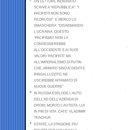
UN LETTORE INDIGNATO
SCRIVE A “REPUBBLICA”: “I
PACIFISTI NON SONO
FILORUSSI”. E MERLO LO
SMASCHERA: “DISARMANDO
L’UCRAINA, QUESTO
‘PACIFISMO’ NON LA
CONSEGNEREBBE
ALL’OCCIDENTE E AI SUOI
VALORI ‘PACIFISTI’ MA
ALL’IMPERIALISMO DI PUTIN
CHE, ARMATO SINO AI DENTI E
RINGALLUZZITO, NE
USCIREBBE AFFAMATO DI
NUOVE GUERRE”
IN RUSSIA ESPLODE L’AUTO
DELL’AD DELL’AZIENDA DI
DRONI: MORTO L’AUTISTA, LUI
IN FIN DI VITA. CHI E’ VLADIMIR
TKACHUK
ESTATE, LA STAGIONE PIU’