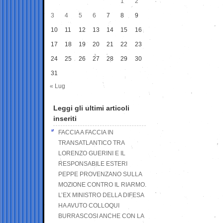
1
2
3
4
5
6
7
8
9
10
11
12
13
14
15
16
17
18
19
20
21
22
23
24
25
26
27
28
29
30
31
« Lug
Leggi gli ultimi articoli
inseriti
FACCIA A FACCIA IN
TRANSATLANTICO TRA
LORENZO GUERINI E IL
RESPONSABILE ESTERI
PEPPE PROVENZANO SULLA
MOZIONE CONTRO IL RIARMO.
L’EX MINISTRO DELLA DIFESA
HA AVUTO COLLOQUI
BURRASCOSI ANCHE CON LA