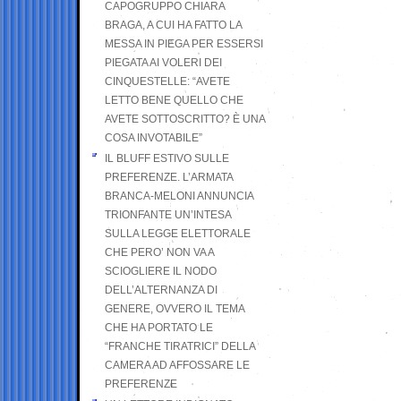
CAPOGRUPPO CHIARA
BRAGA, A CUI HA FATTO LA
MESSA IN PIEGA PER ESSERSI
PIEGATA AI VOLERI DEI
CINQUESTELLE: “AVETE
LETTO BENE QUELLO CHE
AVETE SOTTOSCRITTO? È UNA
COSA INVOTABILE”
IL BLUFF ESTIVO SULLE
PREFERENZE. L’ARMATA
BRANCA-MELONI ANNUNCIA
TRIONFANTE UN’INTESA
SULLA LEGGE ELETTORALE
CHE PERO’ NON VA A
SCIOGLIERE IL NODO
DELL’ALTERNANZA DI
GENERE, OVVERO IL TEMA
CHE HA PORTATO LE
“FRANCHE TIRATRICI” DELLA
CAMERA AD AFFOSSARE LE
PREFERENZE