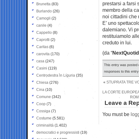
prestarsi a fars
Brunetta
(83)
membro della cast
Burlando
(26)
noi cittadini che 
Camogli
(2)
E’ uno spettacol
canile
(4)
dalemiano. Vi pr
Cappello
(8)
restituiamolo al
Caprotti
(2)
creduto in lui.
Caritas
(6)
(da “
NextQuotid
carovita
(170)
casa
(247)
This entry was posted o
Casini
(119)
responses to this entr
Centrodestra in Liguria
(35)
«
STUPRATA TRE VO
Chiesa
(276)
Cina
(10)
LA CORTE EUROPEA
Comune
(342)
ROM 
Leave a Rep
Coop
(7)
Cossiga
(7)
You must be
log
Costume
(5.581)
criminalità
(1.402)
democratici e progressisti
(19)