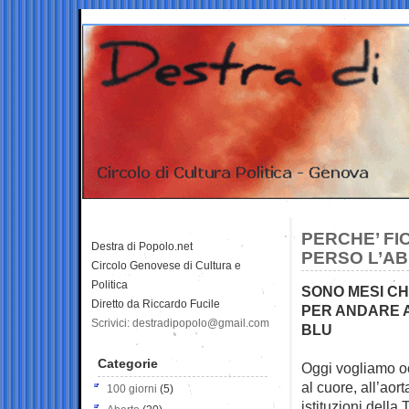
PERCHE’ FI
Destra di Popolo.net
PERSO L’A
Circolo Genovese di Cultura e
Politica
SONO MESI CH
Diretto da Riccardo Fucile
PER ANDARE A
Scrivici: destradipopolo@gmail.com
BLU
Categorie
Oggi vogliamo oc
al cuore, all’aort
100 giorni
(5)
istituzioni della