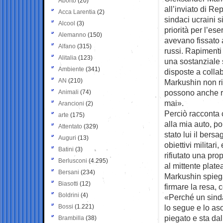
Aborto
(20)
all’inviato di R
Acca Larentia
(2)
sindaci ucraini s
Alcool
(3)
priorità per l’ese
Alemanno
(150)
avevano fissato a
Alfano
(315)
russi. Rapimenti 
Alitalia
(123)
una sostanziale 
Ambiente
(341)
disposte a colla
AN
(210)
Markushin non ri
possono anche ra
Animali
(74)
mai».
Arancioni
(2)
Perciò racconta c
arte
(175)
alla mia auto, p
Attentato
(329)
stato lui il bers
Auguri
(13)
obiettivi militari
Batini
(3)
rifiutato una pro
Berlusconi
(4.295)
al mittente plat
Bersani
(234)
Markushin spiega
Biasotti
(12)
firmare la resa, 
Boldrini
(4)
«Perché un sind
Bossi
(1.221)
lo segue e lo as
piegato e sta dal
Brambilla
(38)