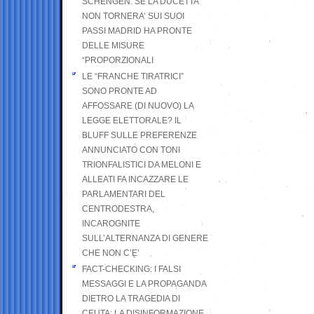
SCHENGEN. SE LA DUCETTA
NON TORNERA’ SUI SUOI
PASSI MADRID HA PRONTE
DELLE MISURE
“PROPORZIONALI
LE “FRANCHE TIRATRICI”
SONO PRONTE AD
AFFOSSARE (DI NUOVO) LA
LEGGE ELETTORALE? IL
BLUFF SULLE PREFERENZE
ANNUNCIATO CON TONI
TRIONFALISTICI DA MELONI E
ALLEATI FA INCAZZARE LE
PARLAMENTARI DEL
CENTRODESTRA,
INCAROGNITE
SULL’ALTERNANZA DI GENERE
CHE NON C’E’
FACT-CHECKING: I FALSI
MESSAGGI E LA PROPAGANDA
DIETRO LA TRAGEDIA DI
CEUTA: LA DISINFORMAZIONE