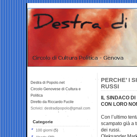
PERCHE’ I S
Destra di Popolo.net
RUSSI
Circolo Genovese di Cultura e
Politica
IL SINDACO DI
Diretto da Riccardo Fucile
CON LORO NO
Scrivici: destradipopolo@gmail.com
Con l’ultimo tent
Categorie
scampato già a
dei russi.
100 giorni
(5)
Oleksander Mark