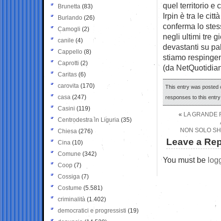
quel territorio e
Brunetta
(83)
Irpin è tra le cit
Burlando
(26)
conferma lo stess
Camogli
(2)
negli ultimi tre
canile
(4)
devastanti su pal
Cappello
(8)
stiamo respingen
Caprotti
(2)
(da NetQuotidia
Caritas
(6)
carovita
(170)
This entry was posted 
casa
(247)
responses to this entr
Casini
(119)
«
LA GRANDE R
Centrodestra in Liguria
(35)
NON SOLO SHO
Chiesa
(276)
Leave a Rep
Cina
(10)
Comune
(342)
You must be
log
Coop
(7)
Cossiga
(7)
Costume
(5.581)
criminalità
(1.402)
democratici e progressisti
(19)