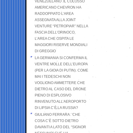
VENEZUELANO .IL COLOSSO
AMERICANO CHEVRON HA
RADDOPPIATO L’AREA
ASSEGNATA ALLA JOINT
VENTURE “PETROPIAR” NELLA
FASCIA DELL’ORINOCO,
L’AREA CHE OSPITA LE
MAGGIORI RISERVE MONDIALI
DI GREGGIO
LA GERMANIA SI CONFERMA IL
VENTRE MOLLE DELL’EUROPA
(PER LA GIOIA DI PUTIN). COME
MAI I TEDESCHI NON
VOGLIONO AMMETTERE CHE
DIETRO AL CASO DEL DRONE
PIENO DI ESPLOSIVO
RINVENUTO ALL’AEROPORTO
DI LIPSIA C’È LA RUSSIA?
GIULIANO FERRARA: ’CHE
COSA C’È SOTTO DIETRO
DAVANTI A LATO DEL “SIGNOR