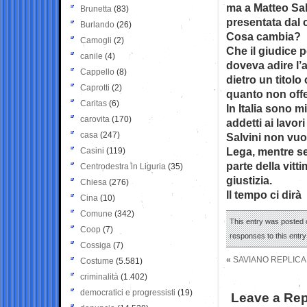
ma a Matteo Sal
Brunetta
(83)
presentata dal c
Burlando
(26)
Cosa cambia?
Camogli
(2)
Che il giudice 
canile
(4)
doveva adire l’a
Cappello
(8)
dietro un titol
Caprotti
(2)
quanto non offes
Caritas
(6)
In Italia sono m
carovita
(170)
addetti ai lavor
casa
(247)
Salvini non vuo
Lega, mentre se
Casini
(119)
parte della vitt
Centrodestra in Liguria
(35)
giustizia.
Chiesa
(276)
Il tempo ci dirà
Cina
(10)
Comune
(342)
This entry was posted o
Coop
(7)
responses to this entr
Cossiga
(7)
«
SAVIANO REPLICA 
Costume
(5.581)
criminalità
(1.402)
democratici e progressisti
(19)
Leave a Rep