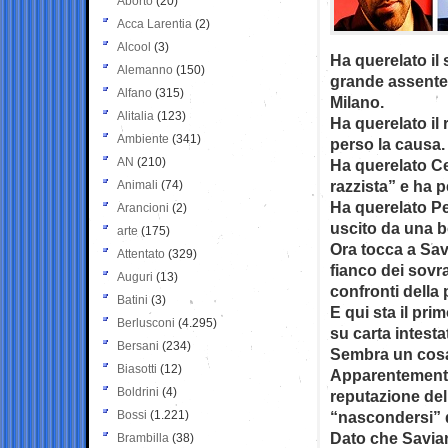
Aborto
(20)
Acca Larentia
(2)
Alcool
(3)
Ha querelato il 
Alemanno
(150)
grande assentei
Alfano
(315)
Milano.
Alitalia
(123)
Ha querelato il
Ambiente
(341)
perso la causa.
AN
(210)
Ha querelato Ce
razzista” e ha p
Animali
(74)
Ha querelato Pe
Arancioni
(2)
uscito da una bo
arte
(175)
Ora tocca a Sav
Attentato
(329)
fianco dei sovr
Auguri
(13)
confronti della 
Batini
(3)
E qui sta il pr
Berlusconi
(4.295)
su carta intesta
Bersani
(234)
Sembra un cosa
Biasotti
(12)
Apparentemente 
Boldrini
(4)
reputazione del
Bossi
(1.221)
“nascondersi” d
Dato che Saviano
Brambilla
(38)