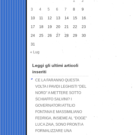
1
2
3
4
5
6
7
8
9
10
11
12
13
14
15
16
17
18
19
20
21
22
23
24
25
26
27
28
29
30
31
« Lug
Leggi gli ultimi articoli
inseriti
CE LA FARANNO QUESTA
VOLTA I PAVIDI LEGHISTI “DEL
NORD” A METTERE SOTTO
SCHIAFFO SALVINI? I
GOVERNATORI ATTILIO
FONTANA E MASSIMILIANO
FEDRIGA, INSIEME AL “DOGE”
LUCA ZAIA, SONO PRONTI A
FORMALIZZARE UNA