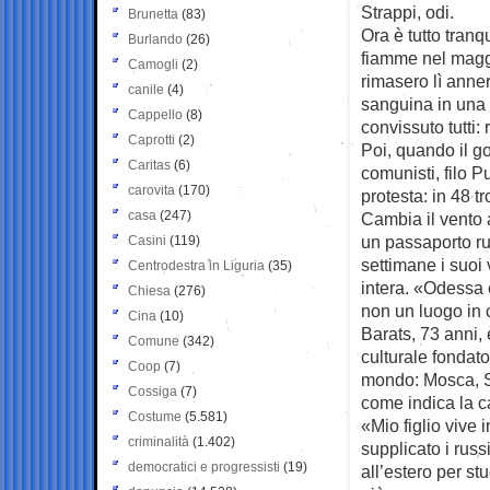
Strappi, odi.
Brunetta
(83)
Ora è tutto tranq
Burlando
(26)
fiamme nel maggi
Camogli
(2)
rimasero lì anne
canile
(4)
sanguina in una c
Cappello
(8)
convissuto tutti: 
Caprotti
(2)
Poi, quando il go
Caritas
(6)
comunisti, filo P
carovita
(170)
protesta: in 48 t
casa
(247)
Cambia il vento 
un passaporto rus
Casini
(119)
settimane i suoi
Centrodestra in Liguria
(35)
intera. «Odessa è
Chiesa
(276)
non un luogo in 
Cina
(10)
Barats, 73 anni,
Comune
(342)
culturale fondato 
Coop
(7)
mondo: Mosca, Sa
Cossiga
(7)
come indica la c
Costume
(5.581)
«Mio figlio vive 
criminalità
(1.402)
supplicato i rus
democratici e progressisti
(19)
all’estero per st