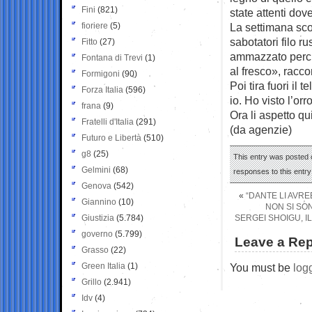
Fini
(821)
state attenti dove
fioriere
(5)
La settimana scor
sabotatori filo 
Fitto
(27)
ammazzato perché 
Fontana di Trevi
(1)
al fresco», racco
Formigoni
(90)
Poi tira fuori il
Forza Italia
(596)
io. Ho visto l’or
frana
(9)
Ora li aspetto qu
Fratelli d'Italia
(291)
(da agenzie)
Futuro e Libertà
(510)
g8
(25)
This entry was posted 
Gelmini
(68)
responses to this entr
Genova
(542)
«
“DANTE LI AVRE
Giannino
(10)
NON SI SO
Giustizia
(5.784)
SERGEI SHOIGU, I
governo
(5.799)
Leave a Rep
Grasso
(22)
Green Italia
(1)
You must be
log
Grillo
(2.941)
Idv
(4)