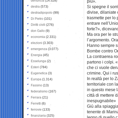
denuncia
(14.528)
più».
Si spegne il sorr
destra
(573)
divise, dilaniat
destradipopolo
(99)
trasmette per lo 
Di Pietro
(101)
entrare nell’Uni
Diritti civili
(276)
forte?», dicevan
don Gallo
(9)
Ma ora per le st
economia
(2.331)
l’argomento. Ora
elezioni
(3.303)
Hanno sempre sen
emergenza
(3.077)
Bombe contro Od
Energia
(45)
La contraerea ro
Esselunga
(2)
partono i colpi.
che ci vuole den
Esteri
(784)
crimine. Qui i r
Eugenetica
(3)
In realtà per lo 
Europa
(1.314)
territoriale con 
Fassino
(13)
in questo mese l
federalismo
(167)
città di mettere 
Ferrara
(21)
inespugnabile»
Ferretti
(6)
Giù alla spiaggia 
ferrovie
(133)
tenente di Marina,
finanziaria
(325)
legno di quello 