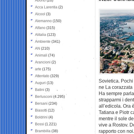
Aborto
(20)
Acca Larentia
(2)
Alcool
(3)
Alemanno
(150)
Alfano
(315)
Alitalia
(123)
Ambiente
(341)
AN
(210)
Animali
(74)
Arancioni
(2)
arte
(175)
Attentato
(329)
Sovietica. Pochi
Auguri
(13)
ne La corazzata 
Batini
(3)
Ha sempre parlat
Berlusconi
(4.295)
strapparmi i dent
Bersani
(234)
all’edicola. Ora
Biasotti
(12)
Tatiana e Piotr 
Boldrini
(4)
mentre il sole de
Bossi
(1.221)
vive a Rostov. D
rapporto con noi.
Brambilla
(38)