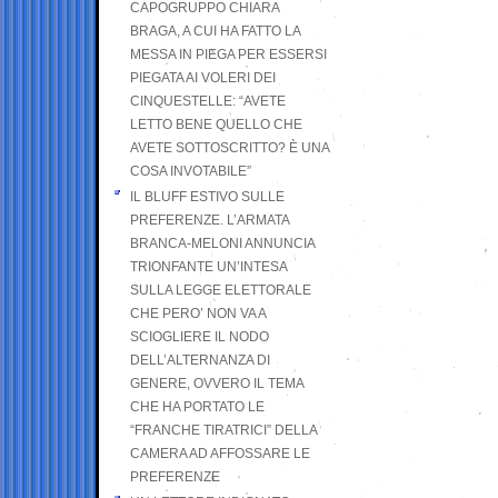
CAPOGRUPPO CHIARA
BRAGA, A CUI HA FATTO LA
MESSA IN PIEGA PER ESSERSI
PIEGATA AI VOLERI DEI
CINQUESTELLE: “AVETE
LETTO BENE QUELLO CHE
AVETE SOTTOSCRITTO? È UNA
COSA INVOTABILE”
IL BLUFF ESTIVO SULLE
PREFERENZE. L’ARMATA
BRANCA-MELONI ANNUNCIA
TRIONFANTE UN’INTESA
SULLA LEGGE ELETTORALE
CHE PERO’ NON VA A
SCIOGLIERE IL NODO
DELL’ALTERNANZA DI
GENERE, OVVERO IL TEMA
CHE HA PORTATO LE
“FRANCHE TIRATRICI” DELLA
CAMERA AD AFFOSSARE LE
PREFERENZE