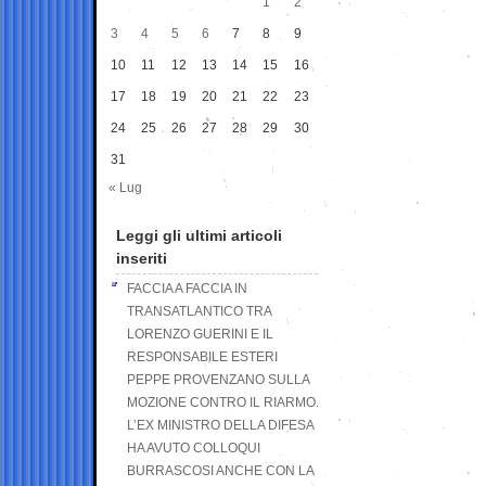
1
2
3
4
5
6
7
8
9
10
11
12
13
14
15
16
17
18
19
20
21
22
23
24
25
26
27
28
29
30
31
« Lug
Leggi gli ultimi articoli
inseriti
FACCIA A FACCIA IN
TRANSATLANTICO TRA
LORENZO GUERINI E IL
RESPONSABILE ESTERI
PEPPE PROVENZANO SULLA
MOZIONE CONTRO IL RIARMO.
L’EX MINISTRO DELLA DIFESA
HA AVUTO COLLOQUI
BURRASCOSI ANCHE CON LA