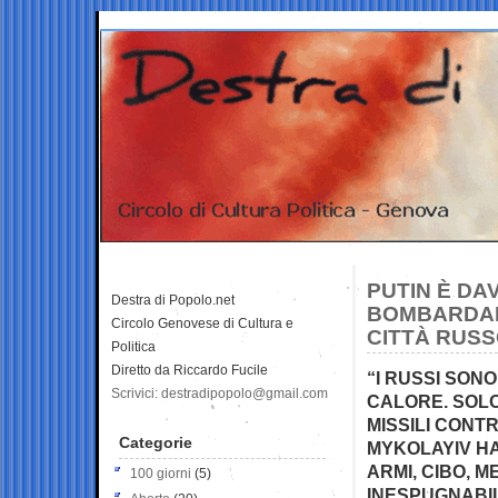
PUTIN È DA
Destra di Popolo.net
BOMBARDAME
Circolo Genovese di Cultura e
CITTÀ RUSS
Politica
Diretto da Riccardo Fucile
“I RUSSI SON
Scrivici: destradipopolo@gmail.com
CALORE. SOLO
MISSILI CONT
Categorie
MYKOLAYIV HA
ARMI, CIBO, 
100 giorni
(5)
INESPUGNABI