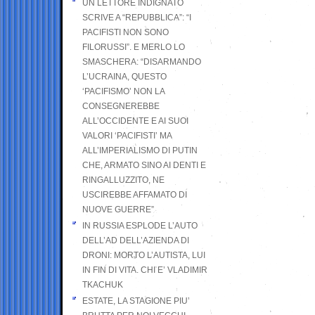
UN LETTORE INDIGNATO
SCRIVE A “REPUBBLICA”: “I
PACIFISTI NON SONO
FILORUSSI”. E MERLO LO
SMASCHERA: “DISARMANDO
L’UCRAINA, QUESTO
‘PACIFISMO’ NON LA
CONSEGNEREBBE
ALL’OCCIDENTE E AI SUOI
VALORI ‘PACIFISTI’ MA
ALL’IMPERIALISMO DI PUTIN
CHE, ARMATO SINO AI DENTI E
RINGALLUZZITO, NE
USCIREBBE AFFAMATO DI
NUOVE GUERRE”
IN RUSSIA ESPLODE L’AUTO
DELL’AD DELL’AZIENDA DI
DRONI: MORTO L’AUTISTA, LUI
IN FIN DI VITA. CHI E’ VLADIMIR
TKACHUK
ESTATE, LA STAGIONE PIU’