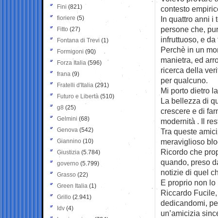
Fini
(821)
contesto empiric
fioriere
(5)
In quattro anni i t
persone che, pur
Fitto
(27)
infruttuoso, e da t
Fontana di Trevi
(1)
Perchè in un mon
Formigoni
(90)
manietra, ed arr
Forza Italia
(596)
ricerca della ver
frana
(9)
per qualcuno.
Fratelli d'Italia
(291)
Mi porto dietro 
Futuro e Libertà
(510)
La bellezza di qu
g8
(25)
crescere e di far
Gelmini
(68)
modernità . Il r
Genova
(542)
Tra queste amici
meraviglioso blog
Giannino
(10)
Ricordo che propr
Giustizia
(5.784)
quando, preso dal
governo
(5.799)
notizie di quel 
Grasso
(22)
E proprio non lo 
Green Italia
(1)
Riccardo Fucile, 
Grillo
(2.941)
dedicandomi, per
Idv
(4)
un’amicizia since