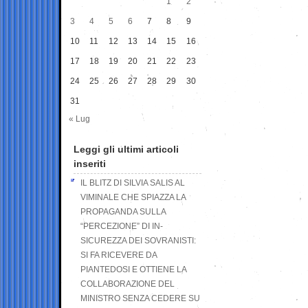
1
2
3
4
5
6
7
8
9
10
11
12
13
14
15
16
17
18
19
20
21
22
23
24
25
26
27
28
29
30
31
« Lug
Leggi gli ultimi articoli
inseriti
IL BLITZ DI SILVIA SALIS AL
VIMINALE CHE SPIAZZA LA
PROPAGANDA SULLA
“PERCEZIONE” DI IN-
SICUREZZA DEI SOVRANISTI:
SI FA RICEVERE DA
PIANTEDOSI E OTTIENE LA
COLLABORAZIONE DEL
MINISTRO SENZA CEDERE SU