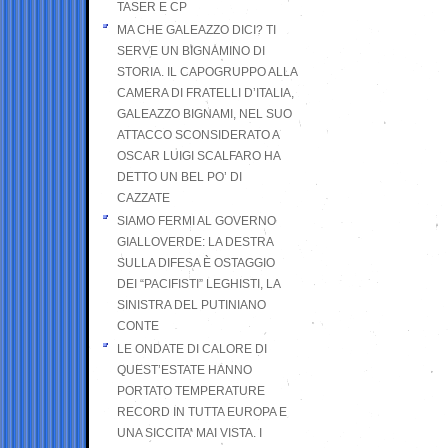
TASER E CP
MA CHE GALEAZZO DICI? TI
SERVE UN BIGNAMINO DI
STORIA. IL CAPOGRUPPO ALLA
CAMERA DI FRATELLI D’ITALIA,
GALEAZZO BIGNAMI, NEL SUO
ATTACCO SCONSIDERATO A
OSCAR LUIGI SCALFARO HA
DETTO UN BEL PO’ DI
CAZZATE
SIAMO FERMI AL GOVERNO
GIALLOVERDE: LA DESTRA
SULLA DIFESA È OSTAGGIO
DEI “PACIFISTI” LEGHISTI, LA
SINISTRA DEL PUTINIANO
CONTE
LE ONDATE DI CALORE DI
QUEST’ESTATE HANNO
PORTATO TEMPERATURE
RECORD IN TUTTA EUROPA E
UNA SICCITA’ MAI VISTA. I