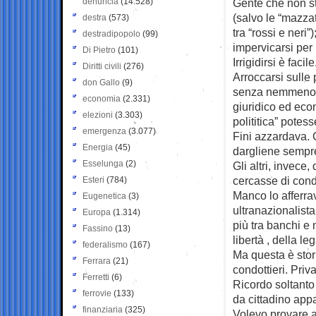
denuncia
(14.528)
Gente che non st
(salvo le “mazzat
destra
(573)
tra “rossi e ner
destradipopolo
(99)
impervicarsi per
Di Pietro
(101)
Irrigidirsi è faci
Diritti civili
(276)
Arroccarsi sulle 
don Gallo
(9)
senza nemmeno si 
economia
(2.331)
giuridico ed econ
elezioni
(3.303)
polititica” pote
emergenza
(3.077)
Fini azzardava. C
Energia
(45)
dargliene sempre
Esselunga
(2)
Gli altri, invece
cercasse di cond
Esteri
(784)
Manco lo afferrav
Eugenetica
(3)
ultranazionalista
Europa
(1.314)
più tra banchi e n
Fassino
(13)
libertà , della leg
federalismo
(167)
Ma questa è stor
Ferrara
(21)
condottieri. Pri
Ferretti
(6)
Ricordo soltanto
ferrovie
(133)
da cittadino app
finanziaria
(325)
Volevo provare a