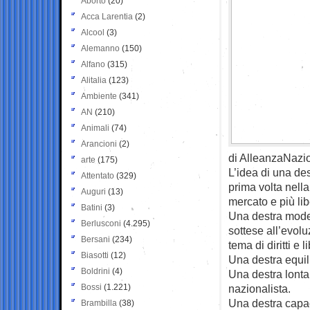
Aborto
(20)
Acca Larentia
(2)
Alcool
(3)
Alemanno
(150)
Alfano
(315)
Alitalia
(123)
Ambiente
(341)
AN
(210)
Animali
(74)
Arancioni
(2)
di AlleanzaNazi
arte
(175)
L’idea di una des
Attentato
(329)
prima volta nell
Auguri
(13)
mercato e più libe
Batini
(3)
Una destra moder
Berlusconi
(4.295)
sottese all’evol
Bersani
(234)
tema di diritti e l
Biasotti
(12)
Una destra equil
Boldrini
(4)
Una destra lonta
Bossi
(1.221)
nazionalista.
Una destra capace
Brambilla
(38)