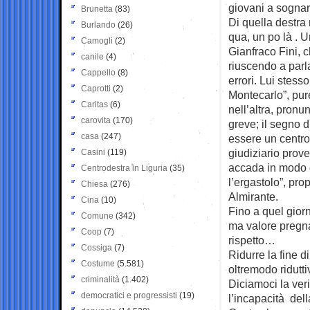
giovani a sognare
Brunetta
(83)
Di quella destra 
Burlando
(26)
qua, un po là . 
Camogli
(2)
Gianfraco Fini, 
canile
(4)
riuscendo a parl
Cappello
(8)
errori. Lui stess
Caprotti
(2)
Montecarlo”, pure
Caritas
(6)
nell’altra, pronu
carovita
(170)
greve; il segno d
casa
(247)
essere un centro 
giudiziario prove
Casini
(119)
accada in modo d
Centrodestra in Liguria
(35)
l’ergastolo”, pr
Chiesa
(276)
Almirante.
Cina
(10)
Fino a quel giorn
Comune
(342)
ma valore pregn
Coop
(7)
rispetto…
Cossiga
(7)
Ridurre la fine d
Costume
(5.581)
oltremodo ridutti
criminalità
(1.402)
Diciamoci la veri
democratici e progressisti
(19)
l’incapacità dell