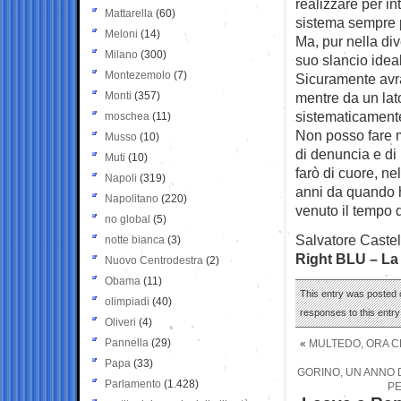
realizzare per in
Mattarella
(60)
sistema sempre pi
Meloni
(14)
Ma, pur nella div
Milano
(300)
suo slancio idea
Montezemolo
(7)
Sicuramente avrà
Monti
(357)
mentre da un lato 
sistematicamente
moschea
(11)
Non posso fare m
Musso
(10)
di denuncia e di 
Muti
(10)
farò di cuore, ne
Napoli
(319)
anni da quando h
Napolitano
(220)
venuto il tempo 
no global
(5)
Salvatore Castel
notte bianca
(3)
Right BLU – La 
Nuovo Centrodestra
(2)
Obama
(11)
This entry was posted 
olimpiadi
(40)
responses to this entr
Oliveri
(4)
Pannella
(29)
«
MULTEDO, ORA C
Papa
(33)
GORINO, UN ANNO 
Parlamento
(1.428)
PE