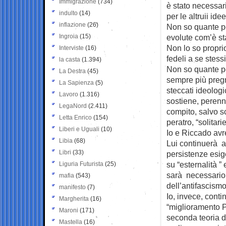
Immigrazione
(734)
è stato necessar
indulto
(14)
per le altruii idee
inflazione
(26)
Non so quante pe
Ingroia
(15)
evolute com’è sta
Non lo so propri
Interviste
(16)
fedeli a se stess
la casta
(1.394)
Non so quante pe
La Destra
(45)
sempre più pregna
La Sapienza
(5)
steccati ideologi
Lavoro
(1.316)
sostiene, perenn
LegaNord
(2.411)
compito, salvo sc
Letta Enrico
(154)
peratro, “solitarie
Liberi e Uguali
(10)
Io e Riccado avr
Libia
(68)
Lui continuerà a 
Libri
(33)
persistenze esig
su “esternalità ”
Liguria Futurista
(25)
sarà necessario 
mafia
(543)
dell’antifascism
manifesto
(7)
Io, invece, conti
Margherita
(16)
“miglioramento Pa
Maroni
(171)
seconda teoria d
Mastella
(16)